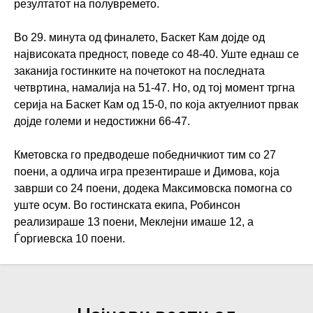
резултатот на полувремето.
Во 29. минута од финалето, Баскет Кам дојде од
највисоката предност, поведе со 48-40. Уште еднаш се
заканија гостинките на почетокот на последната
четвртина, намалија на 51-47. Но, од тој момент тргна
серија на Баскет Кам од 15-0, по која актуелниот првак
дојде големи и недостижни 66-47.
Кметовска го предводеше победничкиот тим со 27
поени, а одлича игра презентираше и Димова, која
заврши со 24 поени, додека Максимовска помогна со
уште осум. Во гостинската екипа, Робинсон
реализираше 13 поени, Меклејни имаше 12, а
Ѓоргиевска 10 поени.