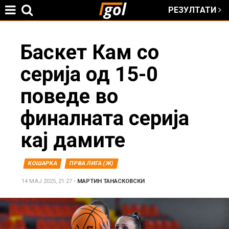
РЕЗУЛТАТИ
Jump to navigation
You
Баскет Кам со
серија од 15-0
are
поведе во
here
финалната серија
кај дамите
КОШАРКА
ПРВА ЛИГА (Ж)
14 МАЈ 2025, 21:27
•
МАРТИН ТАНАСКОВСКИ