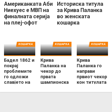
Американката Аби
Историска титула
Ниехуес е МВП на
за Крива Паланка
финалната серија
во женската
на плеј-офот
кошарка
КОШАРКА
КОШАРКА
КОШАРКА
Бадел 1862 и
Крива
Крива
покрај
Паланка на
Паланка го
проблемите
чекор до
направи
го одложи
првата
првиот чекор
славјето на
шампионска
кон титулата
Крива
титула во
во женскиот
Паланка
мак-
кошаркарски
кошарката
плеј-оф