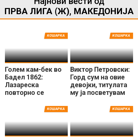
Најнови вести од
ПРВА ЛИГА (Ж), МАКЕДОНИЈА
КОШАРКА
КОШАРКА
Голем кам-бек во
Виктор Петровски:
Бадел 1862:
Горд сум на овие
Лазареска
девојки, титулата
повторно се
му ја посветувам
активира и се
на градот Крива
враќа на паркетот
Паланка!
КОШАРКА
КОШАРКА