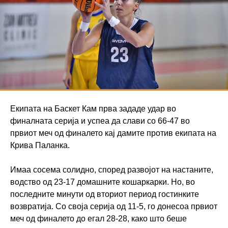
Екипата на Баскет Кам прва зададе удар во
финалната серија и успеа да слави со 66-47 во
првиот меч од финалето кај дамите против екипата на
Крива Паланка.
Имаа сосема солидно, според развојот на настаните,
водство од 23-17 домашните кошаркарки. Но, во
последните минути од вториот период гостинките
возвратија. Со своја серија од 11-5, го донесоа првиот
меч од финалето до егал 28-28, како што беше