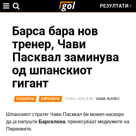
РЕЗУЛТАТИ
Jump to navigation
You
Барса бара нов
тренер, Чави
are
Пасквал заминува
here
од шпанскиот
гигант
КОШАРКА
ЕВРОЛИГА
18 МАЈ 2026, 8:08
•
САШЕ ЉОЛЕС
Шпанскиот стратег Чави Пасквал би можел наскоро
да ја напушти
Барселона
, пренесуваат медиумите на
Пиринеите.