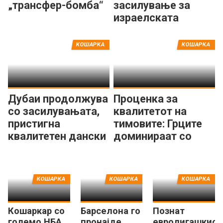
„трансфер-бомба“
засилување за
израелската
гордост
КОШАРКА
КОШАРКА
Дубаи продолжува
Проценка за
со засилувањата,
квалитетот на
пристигна
тимовите: Грците
квалитетен дански
доминираат со
центар
Евролигата!
КОШАРКА
КОШАРКА
КОШАРКА
Кошаркар со
Барселона го
Познат
големо НБА
пронајде
евролигашкиот