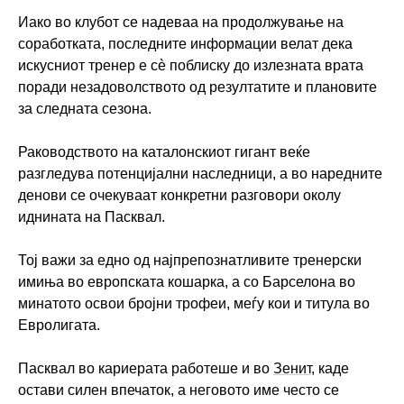
Иако во клубот се надеваа на продолжување на
соработката, последните информации велат дека
искусниот тренер е сè поблиску до излезната врата
поради незадоволството од резултатите и плановите
за следната сезона.
Раководството на каталонскиот гигант веќе
разгледува потенцијални наследници, а во наредните
денови се очекуваат конкретни разговори околу
иднината на Пасквал.
Тој важи за едно од најпрепознатливите тренерски
имиња во европската кошарка, а со Барселона во
минатото освои бројни трофеи, меѓу кои и титула во
Евролигата.
Пасквал во кариерата работеше и во
Зенит
, каде
остави силен впечаток, а неговото име често се