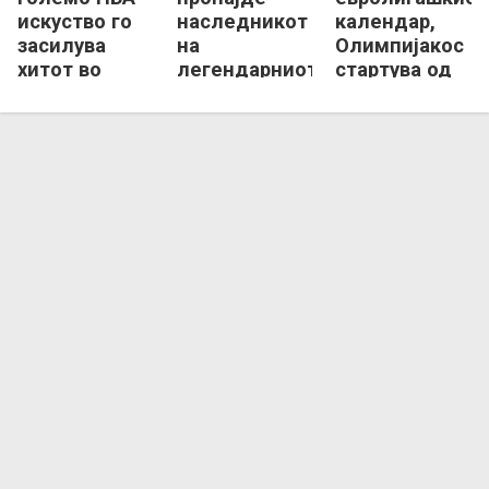
искуство го
наследникот
календар,
засилува
на
Олимпијакос
хитот во
легендарниот
стартува од
Евролигата
Хуан Карлос
Виторија
Наваро