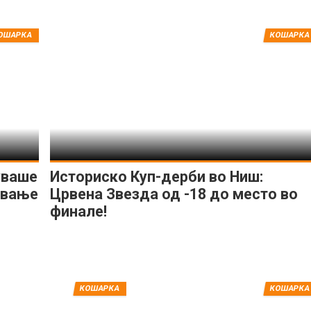
ОШАРКА
КОШАРКА
уваше
Историско Куп-дерби во Ниш:
ување
Црвена Звезда од -18 до место во
финале!
КОШАРКА
КОШАРКА