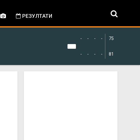
РЕЗУЛТАТИ
-
-
-
-
75
-
-
-
-
81