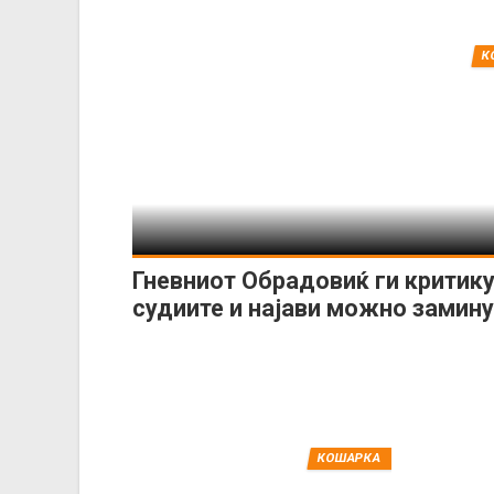
К
Гневниот Обрадовиќ ги критик
судиите и најави можно замин
КОШАРКА