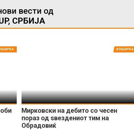
нови вести од
UP, СРБИЈА
ОШАРКА
КОШАРКА
ИМПРЕСУМ
МАРКЕТИНГ
КОНТАКТ
RSS
© 2016-2026 Gol.mk
Сите права задржани
ите на Gol.mk се заштитени со Законот за авторското право и сроднит
ли комерцијална употреба на текстови, фотографии или податоци од ово
доби
Мирковски на дебито со чесен
пораз од ѕвездениот тим на
Обрадовиќ