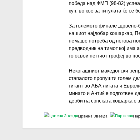
победа над ФМП (98-82) успе
куп, во кое за титулата ќе се
За големото финале „црвено-б
нашиот најдобар кошаркар, Пер
немаше потреба од негова пом
предводник на тимот кој има а
го освои петтиот трофеј во п
Некогашниот македонски репр
стапалото пропушти голем де
гигант во АБА лигата и Евроли
минато и Антиќ е подготвен д
дерби на српската кошарка е з
Црвена Звезда
Пар