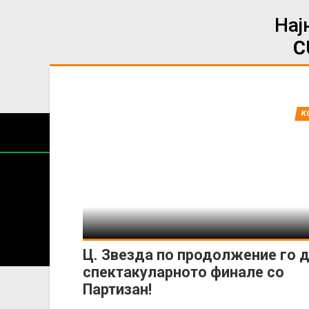
Нај
C
К
Содржин
За секоја форма на распространување, репродукција и
Ц. Звезда по продолжение го 
спектакуларното финале со
Партизан!