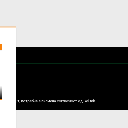
е права.
ј веб сајт, потребна е писмена согласност од Gol.mk.