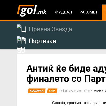
ФУДБАЛ
РАКОМЕТ
Црвена Звезда
Партизан
You
Антиќ ќе биде аду
финалето со Парт
are
here
КОШАРКА
CUP
18 ФЕВРУАРИ 2018, 11:47
•
ГОРАН УП
Синоќа, српскиот кошаркарск