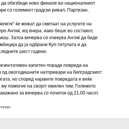
а да обезбеди ново финале во националниот
 бори со големиот градски ривал, Партизан.
елите“ ќе можат да сметаат на услугите на
о Антиќ, кој вчера, иако беше во составот,
ош. Затоа вечерва се очекува Антиќ да биде
мбиција да ја одбрани Куп-титулата и да
оследните шест години.
езентативен капитен поради повреда на
л од овогодишните натпревари на белградскиот
гата, но според најавите повредата е веќе
а му помогне на својот омилен тим. Големото
акажано за вечерва со почеток од 21.00 часот.
тизан