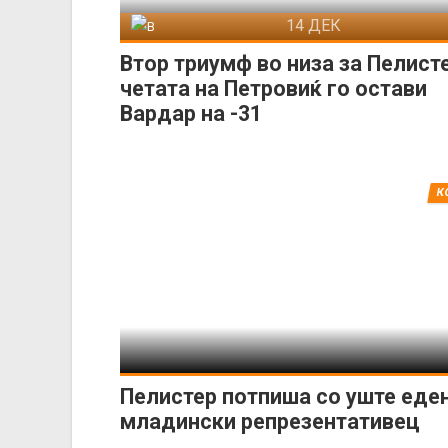
14 ДЕК
Вардар
Пели
Втор триумф во низа за Пелисте
четата на Петровиќ го остави
Вардар на -31
К
Пелистер потпиша со уште еде
младински репрезентативец