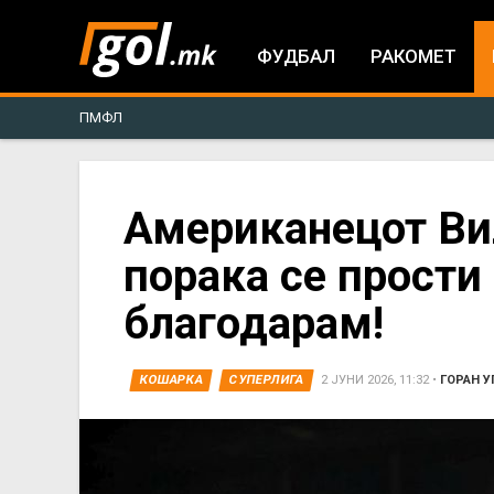
ФУДБАЛ
РАКОМЕТ
ПМФЛ
You
Американецот Ви
порака се прости
are
благодарам!
here
КОШАРКА
СУПЕРЛИГА
2 ЈУНИ 2026, 11:32
•
ГОРАН У