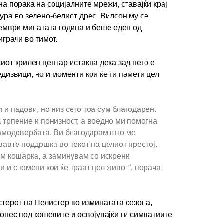
а порака на социјалните мрежи, ставајќи крај
ура во зелено-белиот дрес. Вилсон му се
ември минатата година и беше еден од
играчи во тимот.
ИМПРЕСУМ
МАРКЕТИНГ
КОНТАКТ
RSS
иот крилен центар истакна дека зад него е
дизвици, но и моменти кои ќе ги памети цел
© 2016-2026 Gol.mk
Сите права задржани
 и падови, но низ сето тоа сум благодарен.
ите на Gol.mk се заштитени со Законот за авторското право и сроднит
 трпение и понизност, а воедно ми помогна
ли комерцијална употреба на текстови, фотографии или податоци од ово
самодовербата. Ви благодарам што ме
авте поддршка во текот на целиот престој.
ам кошарка, а заминувам со искрени
и и спомени кои ќе траат цел живот“, порача
терот на Пелистер во изминатата сезона,
онес под кошевите и освојувајќи ги симпатиите