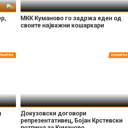
стер
р,
МКК Куманово го задржа еден од
своите најважни кошаркари
ОШАРКА
КОШАРКА
н
Докузовски договори
репрезентативец, Бојан Крстевски
потпиша за Куманово