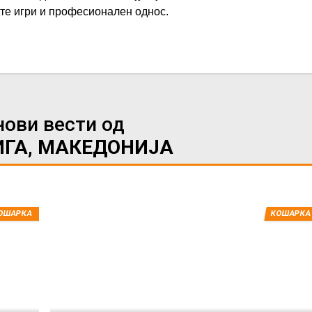
ите игри и професионален однос.
нови вести од
ИГА, МАКЕДОНИЈА
ОШАРКА
КОШАРКА