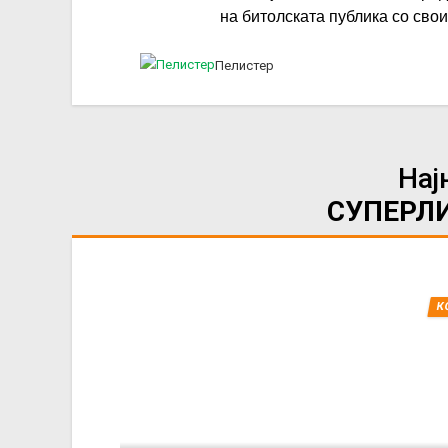
на битолската публика со сво
Пелистер
Нај
СУПЕРЛ
К