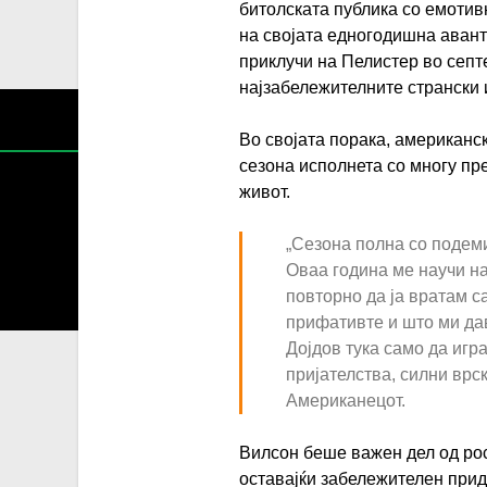
битолската публика со емотивн
на својата едногодишна авант
приклучи на Пелистер во септ
најзабележителните странски 
Во својата порака, американск
сезона исполнета со многу пре
живот.
„Сезона полна со подеми
Содржин
Оваа година ме научи на
За секоја форма на распространување, репродукција и
повторно да ја вратам 
прифативте и што ми дав
Дојдов тука само да игр
пријателства, силни врск
Американецот.
Вилсон беше важен дел од рос
оставајќи забележителен прид