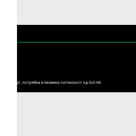
е права.
ј веб сајт, потребна е писмена согласност од Gol.mk.