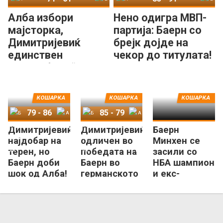
Алба избори
Нено одигра МВП-
мајсторка,
партија: Баерн со
Димитријевиќ
брејк дојде на
единствен
чекор до титулата!
„двоцифрен“ кај
Баерн
КОШАРКА
КОШАРКА
КОШАРКА
79
-
86
85
-
79
Димитријевиќ
Димитријевиќ
Баерн
Баерн Минхен
Алба Берлин
Баерн Минхен
Алба Берлин
најдобар на
одличен во
Минхен се
терен, но
победата на
засили со
Баерн доби
Баерн во
НБА шампион
шок од Алба!
германското
и екс-
дерби
соиграч на
Јокиќ