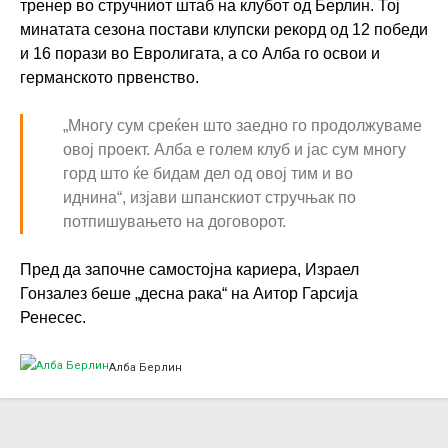
тренер во стручниот штаб на клубот од Берлин. Тој
минатата сезона постави клупски рекорд од 12 победи
и 16 порази во Евролигата, а со Алба го освои и
германското првенство.
„Многу сум среќен што заедно го продолжуваме
овој проект. Алба е голем клуб и јас сум многу
горд што ќе бидам дел од овој тим и во
иднина“, изјави шпанскиот стручњак по
потпишувањето на договорот.
Пред да започне самостојна кариера, Израел
Гонзалез беше „десна рака“ на Аитор Гарсија
Ренесес.
Алба Берлин