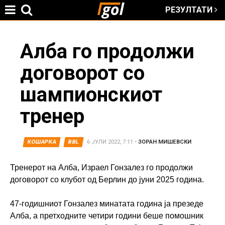
РЕЗУЛТАТИ
Jump to navigation
You
Алба го продолжи
договорот со
are
шампионскиот
here
тренер
КОШАРКА
BBL
6 ЈУЛИ 2022, 7:11
•
ЗОРАН МИШЕВСКИ
Тренерот на Алба, Израел Гонзалез го продолжи
договорот со клубот од Берлин до јуни 2025 година.
47-годишниот Гонзалез минатата година ја презеде
Алба, а претходните четири години беше помошник