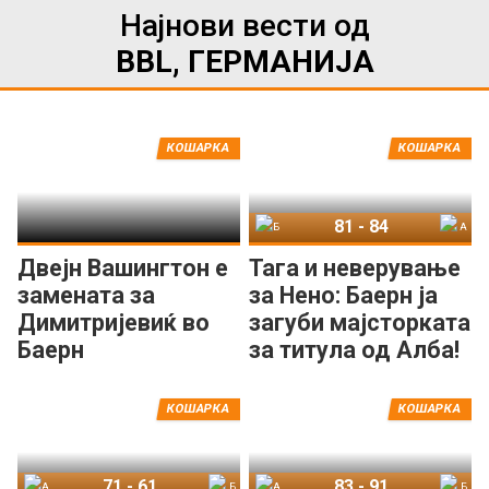
Најнови вести од
BBL, ГЕРМАНИЈА
КОШАРКА
КОШАРКА
81
-
84
Баерн Минхен
Алба Берлин
Двејн Вашингтон e
Тага и неверување
замената за
за Нено: Баерн ја
Димитријевиќ во
загуби мајсторката
Баерн
за титула од Алба!
КОШАРКА
КОШАРКА
71
-
61
83
-
91
Алба Берлин
Баерн Минхен
Алба Берлин
Баерн Минхен