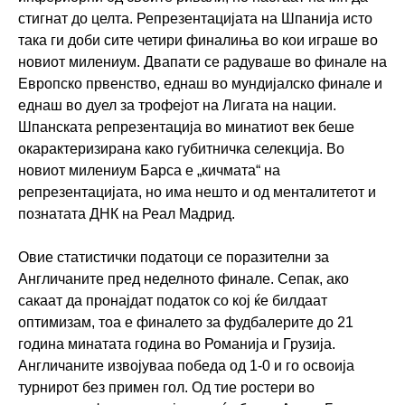
стигнат до целта. Репрезентацијата на Шпанија исто
така ги доби сите четири финалиња во кои играше во
новиот милениум. Двапати се радуваше во финале на
Европско првенство, еднаш во мундијалско финале и
еднаш во дуел за трофејот на Лигата на нации.
Шпанската репрезентација во минатиот век беше
окарактеризирана како губитничка селекција. Во
новиот милениум Барса е „кичмата“ на
репрезентацијата, но има нешто и од менталитетот и
познатата ДНК на Реал Мадрид.
Овие статистички податоци се поразителни за
Англичаните пред неделното финале. Сепак, ако
сакаат да пронајдат податок со кој ќе билдаат
оптимизам, тоа е финалето за фудбалерите до 21
година минатата година во Романија и Грузија.
Англичаните извојуваа победа од 1-0 и го освоија
турнирот без примен гол. Од тие ростери во