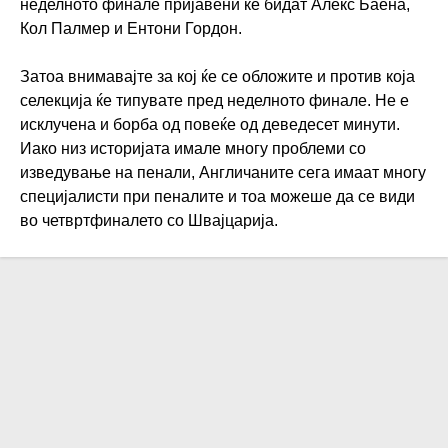
неделното финале пријавени ќе бидат Алекс Баена,
Кол Палмер и Ентони Гордон.
Затоа внимавајте за кој ќе се обложите и против која
селекција ќе типувате пред неделното финале. Не е
исклучена и борба од повеќе од деведесет минути.
Иако низ историјата имале многу проблеми со
изведување на пенали, Англичаните сега имаат многу
специјалисти при пеналите и тоа можеше да се види
во четвртфиналето со Швајцарија.