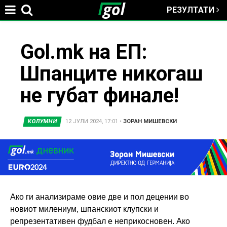
РЕЗУЛТАТИ
Jump to navigation
You
Gol.mk на ЕП:
Шпанците никогаш
are
не губат финале!
here
КОЛУМНИ
12 ЈУЛИ 2024, 17:01
•
ЗОРАН МИШЕВСКИ
Ако ги анализираме овие две и пол децении во
новиот милениум, шпанскиот клупски и
репрезентативен фудбал е неприкосновен. Ако