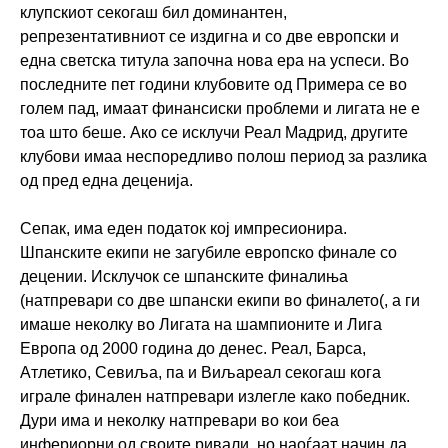
клупскиот секогаш бил доминантен,
репрезентативниот се издигна и со две европски и
една светска титула започна нова ера на успеси. Во
последните пет години клубовите од Примера се во
голем пад, имаат финансиски проблеми и лигата не е
тоа што беше. Ако се исклучи Реал Мадрид, другите
клубови имаа неспоредливо полош период за разлика
од пред една деценија.
Сепак, има еден податок кој импресионира.
Шпанските екипи не загубиле европско финале со
децении. Исклучок се шпанските финалиња
(натпревари со две шпански екипи во финалето(, а ги
имаше неколку во Лигата на шампионите и Лига
Европа од 2000 година до денес. Реал, Барса,
Атлетико, Севиља, па и Виљареал секогаш кога
играле финален натпревари излегле како победник.
Дури има и неколку натпревари во кои беа
инфериорни од своите ривали, но наоѓаат начин да