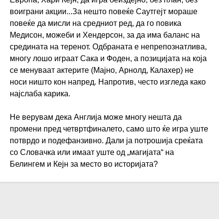
воиграни акции...За нешто повеќе Саутгејт мораше
повеќе да мисли на средниот ред, да го повика
Медисон, можеби и Хендерсон, за да има баланс на
средината на теренот. Одбраната е непрепознатлива,
многу лошо играат Сака и Фоден, а позицијата на која
се менуваат актерите (Мајно, Арнолд, Калахер) не
носи ништо кон напред. Напротив, често изгледа како
најслаба карика.
Не верувам дека Англија може многу нешта да
промени пред четвртфиналето, само што ќе игра уште
потврдо и подефанзивно. Дали ја потрошија среќата
со Словачка или имаат уште од „магијата“ на
Белингем и Кејн за место во историјата?