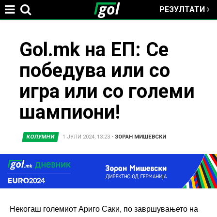
РЕЗУЛТАТИ
Jump to navigation
You
Gol.mk на ЕП: Се
победува или со
are
игра или со големи
here
шампиони!
КОЛУМНИ
1 ЈУЛИ 2024, 13:23
•
ЗОРАН МИШЕВСКИ
Некогаш големиот Ариго Саки, по завршувањето на