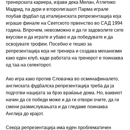
тренерската кариера, изјави дека Милан, Атлетико
Мадрид, па дури и второлигашот Парма играле
поубав фудбал од италијанската репрезентација која
играше финале на Светското првенство во САД 1994
година. Впрочем, невозможно е да ги задоволите сите
вкусови и да играте и убаво и да победувате и да
освојувате трофеи. Посебно е тешко за
репрезентација која не тренира и создава механизми
како еден клуб, каде работата на тренерот е поинаква
од таа на селекторот.
Ако игра како против Словачка во осминафиналето,
англиската фудбалска репрезентација треба да ја
подготви нацијата за брзо враќање дома. Но, ваквиот
начин да се победи може и да ги отвори очите, да ги
смени размислувањата и да гледаме поинаква
Англија до крајот.
Секоја репрезентација има еден проблематичен