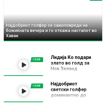
Најдобриот голфер се самоповреди на
божиќната вечера и го откажа настапот во
Хаваи
Лидија Ко подари
ГОЛФ
злато во голд за
Нов Зеланд
10 АВГУСТ 2024, 19:31
Новозеландската голферка
Најдобриот
Лидија Ко го освои златниот
ГОЛФ
медал на Олимписките игри
светски голфер
во Париз, со што ја
доминантно до
комплетираше колекцијата на
олимпиското
одличја, бидејќи пред осум
години освои сребро во Рио