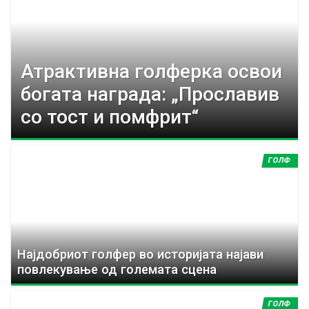
y
t
Атрактивна голферка освои
a
богата награда: „Прославив
b
со тост и помфрит“
s
ГОЛФ
Најдобриот голфер во историјата најави
повлекување од големата сцена
ГОЛФ