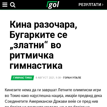
РЕЗУЛТАТИ
Jump to navigation
You
Кина разочара,
Бугарките се
are
„златни“ во
here
ритмичка
гимнастика
ГИМНАСТИКА
8 АВГУСТ 2021, 9:38
•
ГОРАН УПАЛЕ
Кинезите нема да ги завршат Летните олимписки игри
во Токио како најуспешна нација, имајќи предвид дека
Соединетите Американски Држави веќе се пред нив