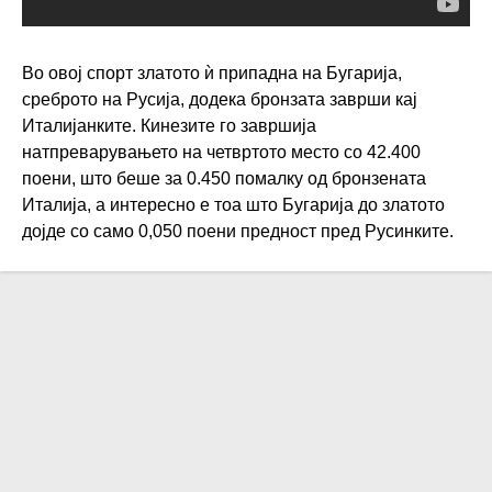
Во овој спорт златото ѝ припадна на Бугарија,
среброто на Русија, додека бронзата заврши кај
Италијанките. Кинезите го завршија
натпреварувањето на четвртото место со 42.400
поени, што беше за 0.450 помалку од бронзената
Италија, а интересно е тоа што Бугарија до златото
дојде со само 0,050 поени предност пред Русинките.