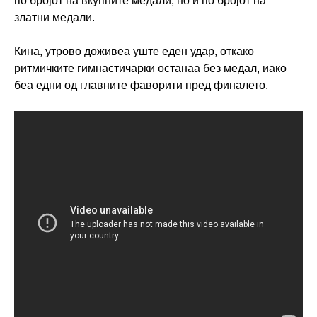
по бројот на вкупните медали, но и по бројот на
златни медали.
Кина, утрово доживеа уште еден удар, откако
ритмичките гимнастичарки останаа без медал, иако
беа едни од главните фаворити пред финалето.