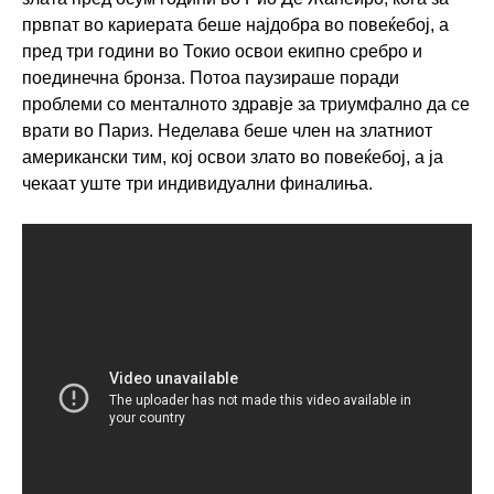
првпат во кариерата беше најдобра во повеќебој, а
пред три години во Токио освои екипно сребро и
поединечна бронза. Потоа паузираше поради
проблеми со менталното здравје за триумфално да се
врати во Париз. Неделава беше член на златниот
американски тим, кој освои злато во повеќебој, а ја
чекаат уште три индивидуални финалиња.