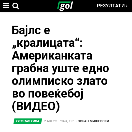
РЕЗУЛТАТИ
Jump to navigation
You
Бајлс е
„кралицата“:
are
Американката
here
грабна уште едно
олимписко злато
во повеќебој
(ВИДЕО)
ГИМНАСТИКА
2 АВГУСТ 2024, 1:01
•
ЗОРАН МИШЕВСКИ