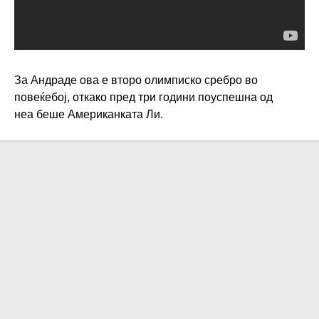
За Андраде ова е второ олимписко сребро во
повеќебој, откако пред три години поуспешна од
неа беше Американката Ли.