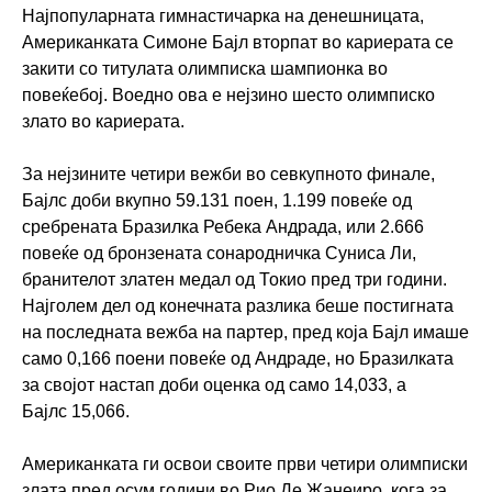
Најпопуларната гимнастичарка на денешницата,
Американката Симоне Бајл вторпат во кариерата се
закити со титулата олимписка шампионка во
повеќебој. Воедно ова е нејзино шесто олимписко
злато во кариерата.
За нејзините четири вежби во севкупното финале,
Бајлс доби вкупно 59.131 поен, 1.199 повеќе од
сребрената Бразилка Ребека Андрада, или 2.666
повеќе од бронзената сонародничка Суниса Ли,
бранителот златен медал од Токио пред три години.
Најголем дел од конечната разлика беше постигната
на последната вежба на партер, пред која Бајл имаше
само 0,166 поени повеќе од Андраде, но Бразилката
за својот настап доби оценка од само 14,033, а
Бајлс 15,066.
Американката ги освои своите први четири олимписки
злата пред осум години во Рио Де Жанеиро, кога за