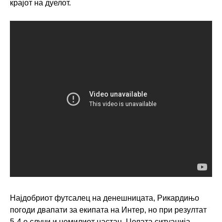
крајот на дуелот.
Најдобриот футсалец на денешницата, Рикардињо
погоди двапати за екипата на Интер, но при резултат
5-4 е случи и немилиот настан. Целата ситуација