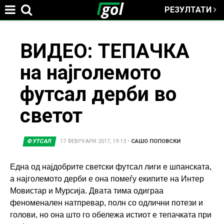
РЕЗУЛТАТИ
Jump to navigation
You
ВИДЕО: ТЕПАЧКА
на најголемото
are
футсал дерби во
here
светот
ФУТСАЛ
17 ФЕВРУАРИ 2017, 19:13
•
САШО ПОПОВСКИ
Една од најдобрите светски футсал лиги е шпанската,
а најголемото дерби е она помеѓу екипите на Интер
Мовистар и Мурсија. Двата тима одиграа
феноменален натпревар, полн со одлични потези и
голови, но она што го обележа истиот е тепачката при