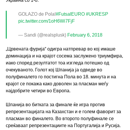
Украина со 1-0.
GOLAZO de Pola!
#FutsalEURO
#UKRESP
pic.twitter.com/1oH6Wi7FjF
— Sandi (@realsplusk)
February 6, 2018
„Црвената фурија“ одигра натпрeвар во кој имаше
доминација и на крајот сосема заслужено триумфира,
иако според резултатот тоа изгледа потешко од
очекуваното. Голот кој Шпанија ја одведе во
полуфиналето го постигна Пола во 18. минута и на
крајот се покажа како доволен за пласман меѓу
најдобрите четири во Европа.
Шпанија во битката за финале ќе игра против
репрезентацијата на Казахстан и е голем фаворит за
пласман во финалето. Во второто полуфинале се
среќаваат репрезентациите на Португалија и Русија.