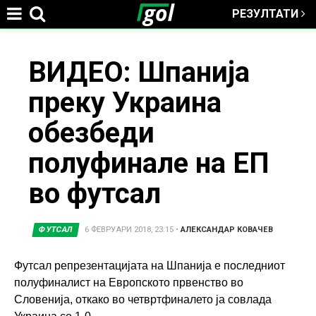
РЕЗУЛТАТИ
Jump to navigation
You
ВИДЕО: Шпанија
преку Украина
are
обезбеди
here
полуфинале на ЕП
во футсал
ФУТСАЛ
6 ФЕВРУАРИ 2018, 23:15
•
АЛЕКСАНДАР КОВАЧЕВ
Футсал репрезентацијата на Шпанија е последниот
полуфиналист на Европското првенство во
Словенија, откако во четвртфиналето ја совлада