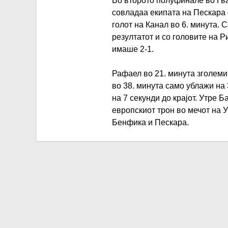
Во второто полуфинале во Гва
совладаа екипата на Пескара с
голот на Канал во 6. минута. 
резултатот и со головите на 
имаше 2-1.
Рафаел во 21. минута зголеми
во 38. минута само ублажи на
на 7 секунди до крајот. Утре 
европскиот трон во мечот на У
Бенфика и Пескара.