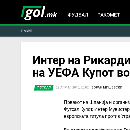
ФУДБАЛ
РАКОМЕТ
ПМФЛ
You
Интер на Рикард
на УЕФА Купот во
are
here
ФУТСАЛ
22 АПРИЛ 2016, 23:02
•
ЗОРАН МИШЕВСКИ
Првакот на Шпанија и организ
Футсал Купот, Интер Мувистар 
европската титула против Угра