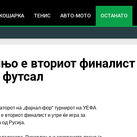
Jump to navigation
КОШАРКА
ТЕНИС
АВТО-МОТО
ОСТАНАТО
ињо е вториот финалист
 футсал
аторот на „фајнал-фор“ турнирот на УЕФА
е вториот финалист и утре ќе игра за
 од Русија.