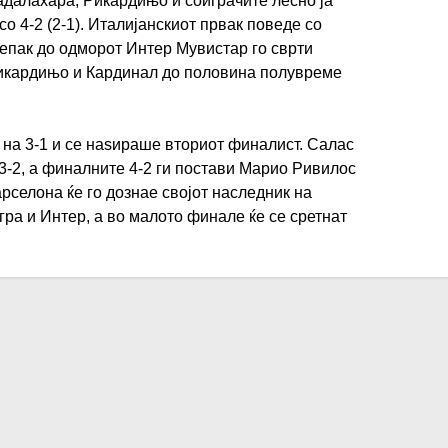
далахара, Рикардињо и соиграчите лесно ја
о 4-2 (2-1). Италијанскиот првак поведе со
Сепак до одморот Интер Мувистар го сврти
Рикардињо и Кардинал до половина полувреме
 на 3-1 и се наѕираше вториот финалист. Салас
 3-2, а финалните 4-2 ги постави Марио Ривилос
Барселона ќе го дознае својот наследник на
гра и Интер, а во малото финале ќе се сретнат