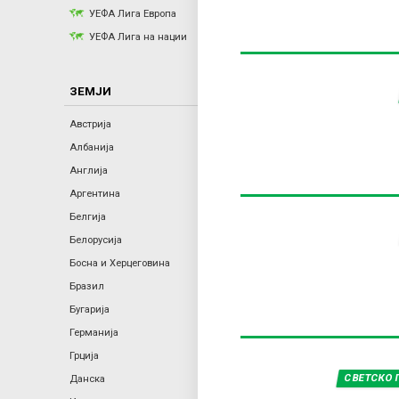
r
УЕФА Лига Европа
УЕФА Лига на нации
y
ЗЕМЈИ
t
Австрија
a
Албанија
Англија
b
Аргентина
Белгија
s
Белорусија
Босна и Херцеговина
Бразил
Бугарија
Германија
Грција
СВЕТСКО 
Данска