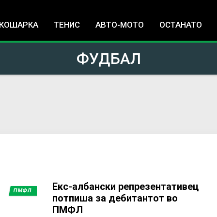
Jump to navigation
КОШАРКА
ТЕНИС
АВТО-МОТО
ОСТАНАТО
ФУДБАЛ
Екс-албански репрезентативец
ПМФЛ
потпиша за дебитантот во
ПМФЛ