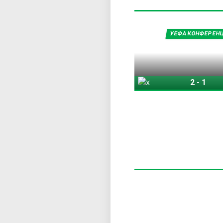
УЕФА КОНФЕРЕНЦ
2
-
1
Хибернијан
Ш