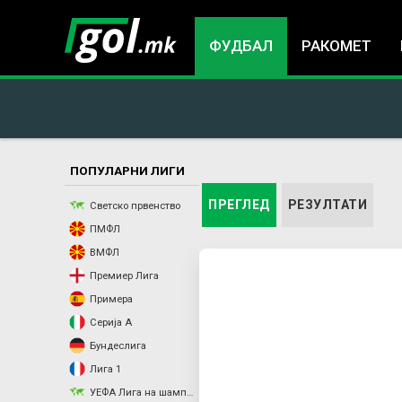
ФУДБАЛ
РАКОМЕТ
ПОПУЛАРНИ ЛИГИ
You
P
ПРЕГЛЕД
(ACTIVE TAB)
РЕЗУЛТАТИ
Светско првенство
ПМФЛ
are
r
ВМФЛ
Премиер Лига
here
i
Примера
m
Серија А
Бундеслига
a
Лига 1
УЕФА Лига на шампиони