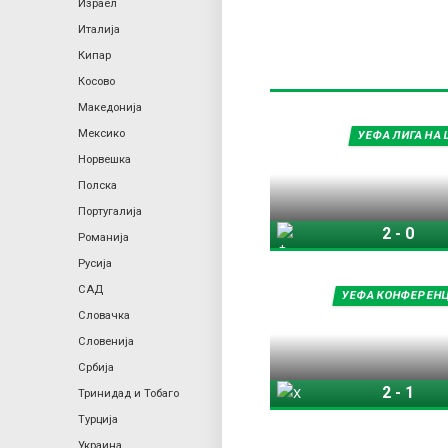
Израел
Италија
Кипар
Косово
Македонија
Мексико
УЕФА ЛИГА НА
Норвешка
Полска
Португалија
2
-
0
Фенербахче
Романија
Русија
САД
УЕФА КОНФЕРЕНЦ
Словачка
Словенија
Србија
2
-
1
Тринидад и Тобаго
Хибернијан
Ш
Турција
Украина