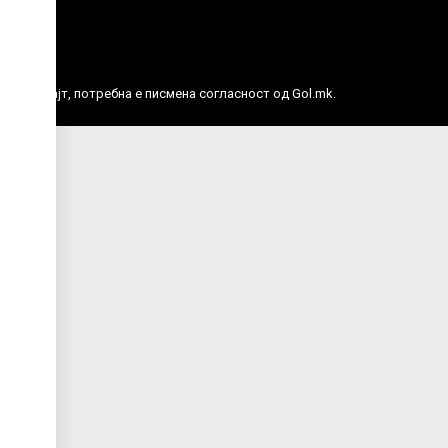
е права.
ј веб сајт, потребна е писмена согласност од Gol.mk.