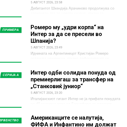
5 АВГУСТ 2026, 23:58
Дебитантот Шкендија Арачиново продолжува со
засилувањата за новата сезона, откако го
промовира албанскиот лев бек Есин Хакај.
Ромеро му „удри корпа“ на
ПРИМЕРА
Интер за да се пресели во
Шпанија?
5 АВГУСТ 2026, 23:49
Иднината на Аргентинецот Кристијан Ромеро
останува неизвесна, откако дефанзивецот ги
забавил преговорите со Интер поради интересот од
Атлетико Мадрид.
Интер одби солидна понуда од
СЕРИЈА А
премиерлигаш за трансфер на
„Станковиќ јуниор“
5 АВГУСТ 2026, 23:20
Италијанскиот гигант Интер не ја прифати понудата
од 40 милиони евра од Брентфорд за младиот
српски играч за врска Александар Станковиќ, син
на легендарниот Дејан Станковиќ.
Американците се налутија,
ПРВЕНСТВО
ФИФА и Инфантино им должат