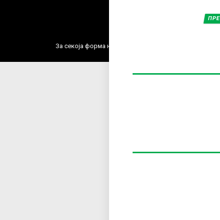
ПРЕ
Содржин
За секоја форма на распространување, репродукција и