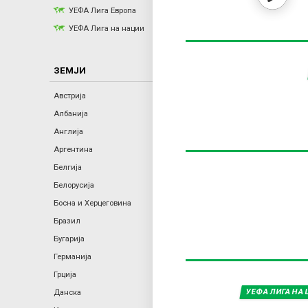
r
УЕФА Лига Европа
УЕФА Лига на нации
y
ЗЕМЈИ
t
Австрија
a
Албанија
Англија
b
Аргентина
Белгија
s
Белорусија
Босна и Херцеговина
Бразил
Бугарија
Германија
Грција
УЕФА ЛИГА НА
Данска