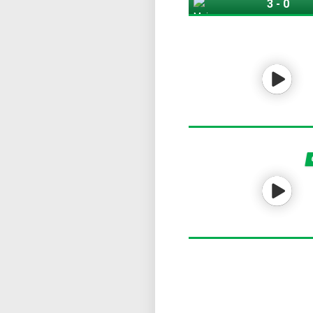
3
-
0
Мајорка