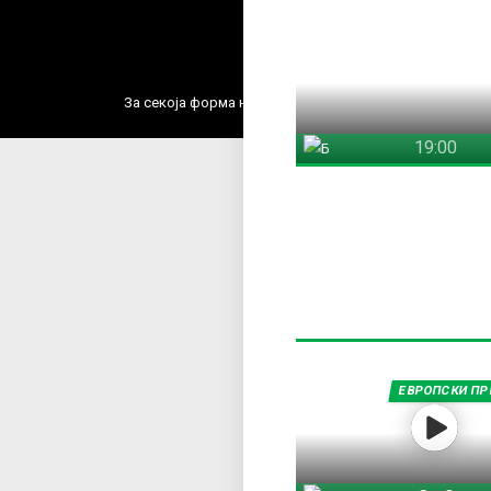
Содржин
За секоја форма на распространување, репродукција и
19:00
Брегалница Штип
ЕВРОПСКИ ПР