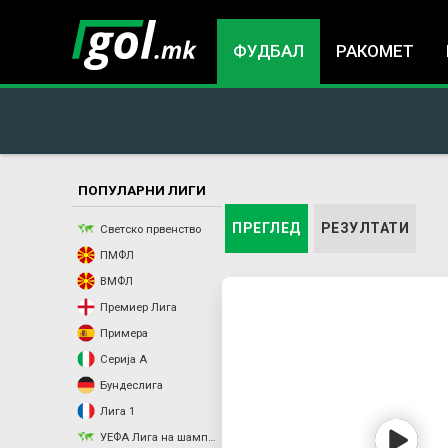
ФУДБАЛ
РАКОМЕТ
ПОПУЛАРНИ ЛИГИ
You
P
ПРЕГЛЕД
(ACTIVE TAB)
РЕЗУЛТАТИ
Светско првенство
ПМФЛ
are
r
ВМФЛ
Премиер Лига
here
i
Примера
m
Серија А
Бундеслига
a
Лига 1
УЕФА Лига на шампиони