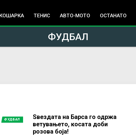
Jump to navigation
КОШАРКА
ТЕНИС
АВТО-МОТО
ОСТАНАТО
ФУДБАЛ
Ѕвездата на Барса го одржа
ФУДБАЛ
ветувањето, косата доби
розова боја!