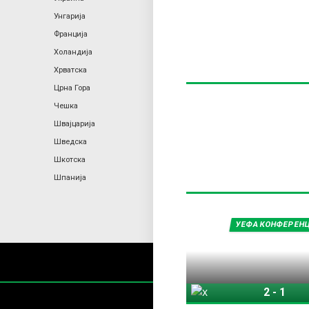
Унгарија
Франција
Холандија
Хрватска
Црна Гора
Чешка
Швајцарија
Шведска
Шкотска
Шпанија
УЕФА КОНФЕРЕНЦ
2
-
1
Хибернијан
Ш