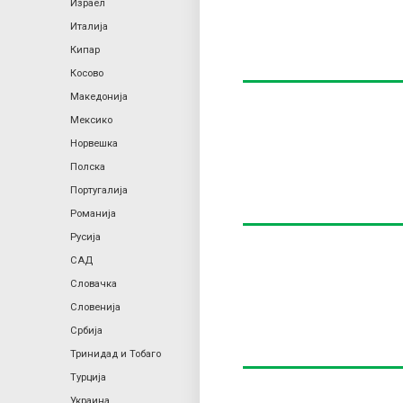
Израел
Италија
Кипар
Косово
Македонија
Мексико
Норвешка
Полска
Португалија
Романија
Русија
САД
Словачка
Словенија
Србија
Тринидад и Тобаго
Турција
Украина