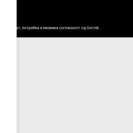
е права.
ј веб сајт, потребна е писмена согласност од Gol.mk.