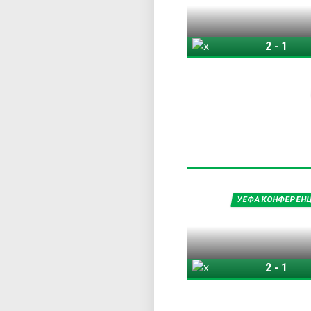
2
-
1
Хибернијан
Ш
УЕФА КОНФЕРЕНЦ
2
-
1
Хибернијан
Ш