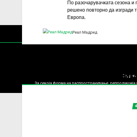
По разочарувачката сезона и 
решено повторно да изгради 
Европа.
Реал Мадрид
Нај
ПРИМ
Содржин
За секоја форма на распространување, репродукција и