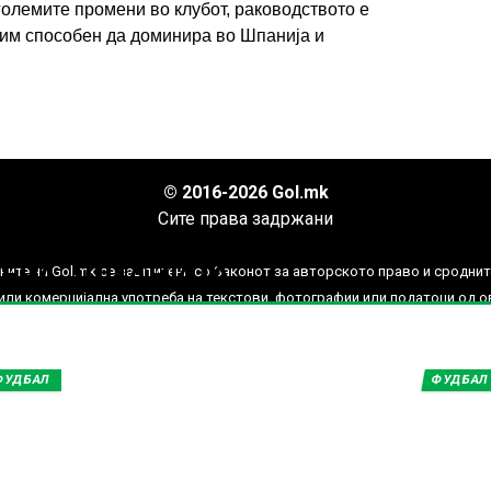
големите промени во клубот, раководството е
тим способен да доминира во Шпанија и
ИМПРЕСУМ
МАРКЕТИНГ
КОНТАКТ
RSS
© 2016-2026 Gol.mk
Сите права задржани
нови вести од
ЕРА, ШПАНИЈА
ите на Gol.mk се заштитени со Законот за авторското право и сроднит
ли комерцијална употреба на текстови, фотографии или податоци од ово
ФУДБАЛ
ФУДБАЛ