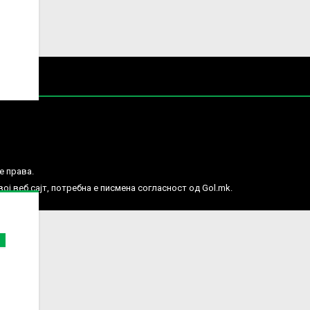
е права.
ј веб сајт, потребна е писмена согласност од Gol.mk.