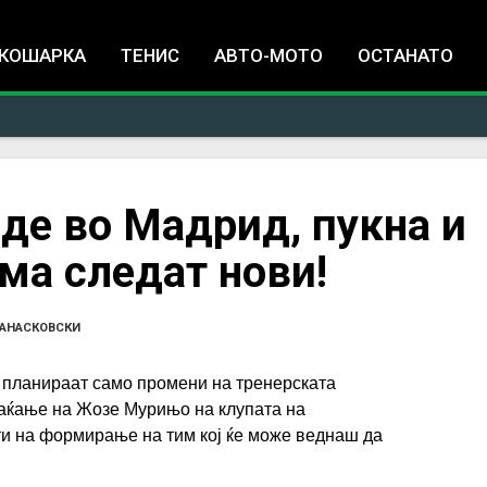
Jump to navigation
КОШАРКА
ТЕНИС
АВТО-МОТО
ОСТАНАТО
де во Мадрид, пукна и
ама следат нови!
ТАНАСКОВСКИ
 планираат само промени на тренерската
раќање на Жозе Мурињо на клупата на
оти на формирање на тим кој ќе може веднаш да