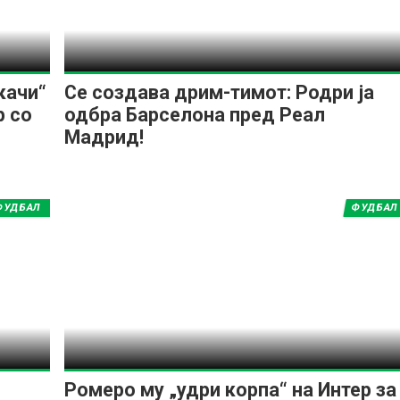
качи“
Се создава дрим-тимот: Родри ја
р со
одбра Барселона пред Реал
Мадрид!
ФУДБАЛ
ФУДБАЛ
Ромеро му „удри корпа“ на Интер за