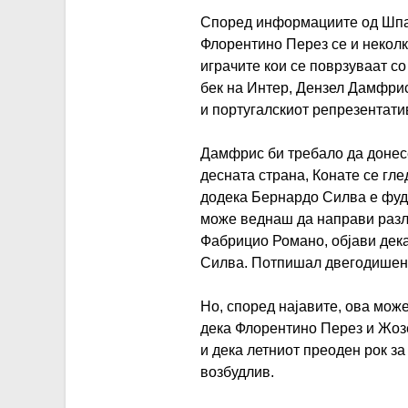
Според информациите од Шпан
Флорентино Перез се и неколк
играчите кои се поврзуваат с
бек на Интер, Дензел Дамфри
и португалскиот репрезентат
Дамфрис би требало да донесе
десната страна, Конате се гле
додека Бернардо Силва е фудб
може веднаш да направи разли
Фабрицио Романо, објави дека
Силва. Потпишал двегодишен д
Но, според најавите, ова мож
дека Флорентино Перез и Жоз
и дека летниот преоден рок з
возбудлив.