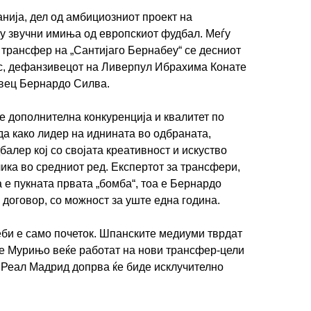
ија, дел од амбициозниот проект на
у звучни имиња од европскиот фудбал. Меѓу
о трансфер на „Сантијаго Бернабеу“ се десниот
с, дефанзивецот на Ливерпул Ибрахима Конате
ивец Бернардо Силва.
 дополнителна конкуренција и квалитет по
да како лидер на иднината во одбраната,
алер кој со својата креативност и искуство
ка во средниот ред. Експертот за трансфери,
 е пукната првата „бомба“, тоа е Бернардо
оговор, со можност за уште една година.
еби е само почеток. Шпанските медиуми тврдат
е Мурињо веќе работат на нови трансфер-цели
а Реал Мадрид допрва ќе биде исклучително