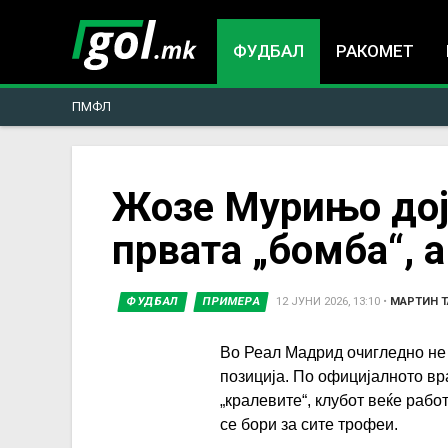
ФУДБАЛ
РАКОМЕТ
ПМФЛ
You
Жозе Мурињо дој
првата „бомба“, 
are
here
ФУДБАЛ
ПРИМЕРА
12 ЈУНИ 2026, 13:10
•
МАРТИН 
Во Реал Мадрид очигледно не
позиција. По официјалното в
„кралевите“, клубот веќе раб
се бори за сите трофеи.