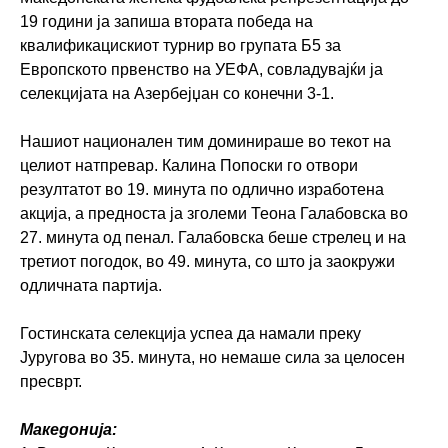
19 години ја запиша втората победа на
квалификацискиот турнир во групата Б5 за
Европското првенство на УЕФА, совладувајќи ја
селекцијата на Азербејџан со конечни 3-1.
Нашиот национален тим доминираше во текот на
целиот натпревар. Калина Попоски го отвори
резултатот во 19. минута по одлично изработена
акција, а предноста ја зголеми Теона Галабовска во
27. минута од пенал. Галабовска беше стрелец и на
третиот погодок, во 49. минута, со што ја заокружи
одличната партија.
Гостинската селекција успеа да намали преку
Јуругова во 35. минута, но немаше сила за целосен
пресврт.
Македонија: