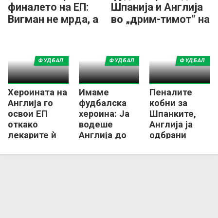
финалето на ЕП:
Шпанија и Англија
Вигман не мрда, а
во „дрим-тимот“ на
Томе пред отказ
ЕП!
ФУДБАЛ
ФУДБАЛ
ФУДБАЛ
Хероината на
Имаме
Пеналите
Англија го
фудбалска
кобни за
освои ЕП
хероина: Ја
Шпанките,
откако
водеше
Англија ја
лекарите ѝ
Англија до
одбрани
рекоа дека
титула со
европската
не може да
фрактура на
круна!
игра фудбал!
ногата!