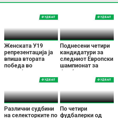
ФУДБАЛ
ФУДБАЛ
Женската У19
Поднесени четири
репрезентација ја
кандидатури за
впиша втората
следниот Европски
победа во
шампионат за
квалификациите за
фудбалерки
ЕП
ФУДБАЛ
ФУДБАЛ
Различни судбини
По четири
на селекторките по
фудбалерки од