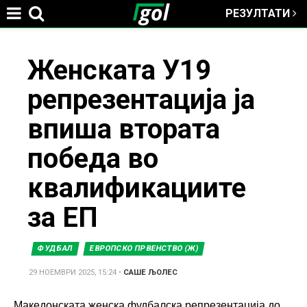
РЕЗУЛТАТИ
Jump to navigation
You
Женската У19
репрезентација ја
are
впиша втората
here
победа во
квалификациите
за ЕП
ФУДБАЛ
ЕВРОПСКО ПРВЕНСТВО (Ж)
29 НОЕМВРИ 2025, 15:24
•
САШЕ ЉОЛЕС
Македонската женска фудбалска репрезентација до