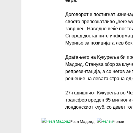
евра.
Договорот е постигнат изненад
своето препознатливо „here w
завршен. Наводно веќе постои
Според достапните информаци
Мурињо за позицијата лев бек
Доаѓањето на Кукуреља би пр
Мадрид. Станува збор за клуч
репрезентација, а со негов а
решение на левата страна од 
27-годишниот Кукуреља во Чел
трансфер вреден 65 милиони 
лондонскиот клуб, со девет го
Реал Мадрид
Челзи