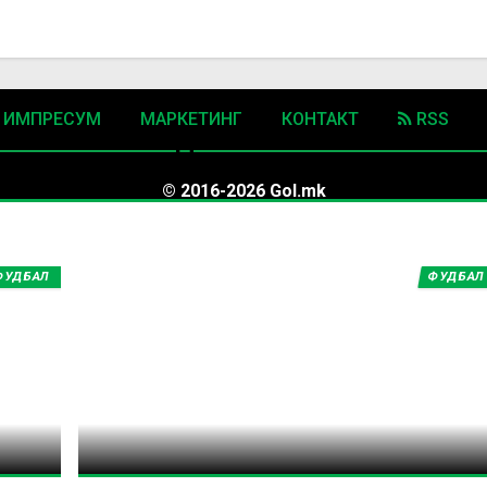
ИМПРЕСУМ
МАРКЕТИНГ
КОНТАКТ
RSS
нови вести од
ЕРА, ШПАНИЈА
© 2016-2026 Gol.mk
Сите права задржани
ите на Gol.mk се заштитени со Законот за авторското право и сроднит
ФУДБАЛ
ФУДБАЛ
ли комерцијална употреба на текстови, фотографии или податоци од ово