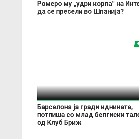
Ромеро му „удри корпа“ на Инт
да се пресели во Шпанија?
Барселона ја гради иднината,
потпиша со млад белгиски тал
од Клуб Бриж