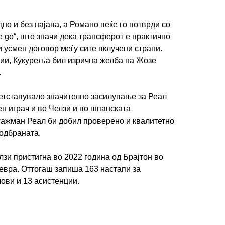
но и без најава, а Романо веќе го потврди со
e go“, што значи дека трансферот е практично
 усмен договор меѓу сите вклучени страни.
и, Кукуреља бил изрична желба на Жозе
.
етставувало значително засилување за Реал
ен играч и во Челзи и во шпанската
нгажман Реал би добил проверено и квалитетно
одбраната.
зи пристигна во 2022 година од Брајтон во
евра. Оттогаш запиша 163 настапи за
лови и 13 асистенции.