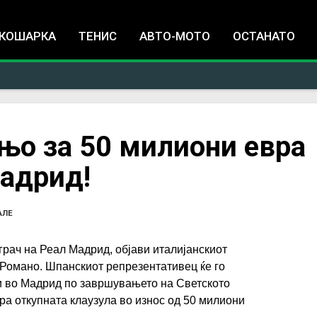
Jump to navigation
КОШАРКА
ТЕНИС
АВТО-МОТО
ОСТАНАТО
њо за 50 милиони евра
Мадрид!
АЛЕ
грач на Реал Мадрид, објави италијанскиот
Романо. Шпанскиот репрезентативец ќе го
и во Мадрид по завршувањето на Светското
ира откупната клаузула во износ од 50 милиони