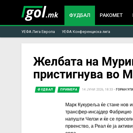
ФУДБАЛ
РАКОМЕТ
УЕФА Лига Европа
УЕФА Конференциска лига
You
Желбата на Мури
пристигнува во 
are
here
ФУДБАЛ
ПРИМЕРА
14 ЈУНИ 2026, 18:33
•
ГОРАН УП
Марк Кукуреља ќе стане нов и
трансфер-инсајдер Фабрицио 
напушти Челзи и ќе се пресел
првенство, а Реал ќе ја актив