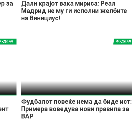
ер за
Дали крајот вака мириса: Реал
Мадрид не му ги исполни желбите
на Винициус!
ФУДБАЛ
ФУДБАЛ
Фудбалот повеќе нема да биде ист:
ент
Примера воведува нови правила за
ВАР