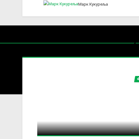
Марк Кукуреља
Нај
ПРИМ
Содржин
За секоја форма на распространување, репродукција и