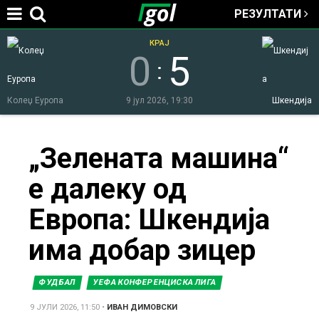
РЕЗУЛТАТИ
Jump to navigation
КРАЈ
0
5
:
Колеџ Еуропа
9 јул 2026, 19:30
Шкендија
You
„Зелената машина“
е далеку од
are
Европа: Шкендија
here
има добар зицер
ФУДБАЛ
УЕФА КОНФЕРЕНЦИСКА ЛИГА
9 ЈУЛИ 2026, 11:50
•
ИВАН ДИМОВСКИ