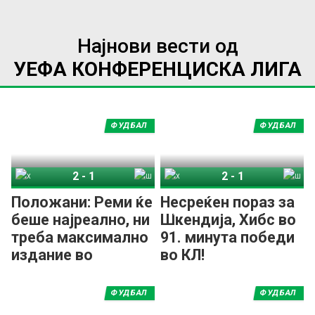
Најнови вести од
УЕФА КОНФЕРЕНЦИСКА ЛИГА
ФУДБАЛ
ФУДБАЛ
2
-
1
2
-
1
Хибернијан
Шкендија
Хибернијан
Шкендија
Положани: Реми ќе
Несреќен пораз за
беше најреално, ни
Шкендија, Хибс во
треба максимално
91. минута победи
издание во
во КЛ!
реваншот
ФУДБАЛ
ФУДБАЛ