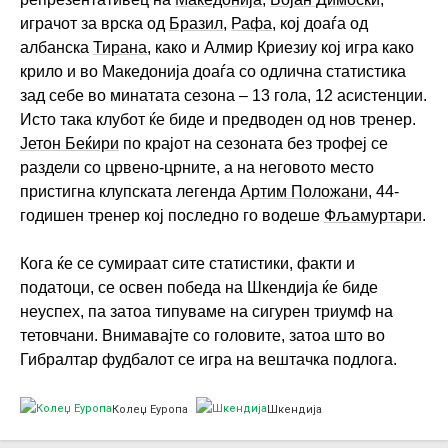
играчот за врска од
Бразил
,
Рафа
, кој доаѓа од
албанска
Тирана
, како и Алмир Криезиу кој игра како
крило и во Македонија доаѓа со одлична статистика
зад себе во минатата сезона – 13 гола, 12 асистенции.
Исто така клубот ќе биде и предводен од нов тренер.
Јетон Беќири
по крајот на сезоната без трофеј се
раздели со црвено-црните, а на неговото место
пристигна клупската легенда
Артим Положани
, 44-
годишен тренер кој последно го водеше
Фљамуртари
.
Кога ќе се сумираат сите статистики, факти и
податоци, се освен победа на Шкендија ќе биде
неуспех, па затоа типуваме на сигурен триумф на
тетовчани. Внимавајте со головите, затоа што во
Гибралтар фудбалот се игра на вештачка подлога.
Колеџ Еуропа
Шкендија