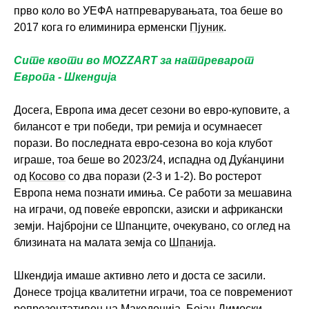
прво коло во УЕФА натпреварувањата, тоа беше во
2017 кога го елиминира ерменски
Пјуник
.
Сите квоти во MOZZART за натпреварот
Европа - Шкендија
Досега, Европа има десет сезони во евро-куповите, а
билансот е три победи, три ремија и осумнаесет
порази. Во последната евро-сезона во која клубот
играше, тоа беше во 2023/24, испадна од Дуќанџини
од
Косово
со два порази (2-3 и 1-2). Во ростерот
Европа нема познати имиња. Се работи за мешавина
на играчи, од повеќе европски, азиски и африкански
земји. Најбројни се Шпанците, очекувано, со оглед на
близината на малата земја со
Шпанија
.
Шкендија имаше активно лето и доста се засили.
Донесе тројца квалитетни играчи, тоа се повремениот
репрезентативец на
Македонија
,
Бојан Димоски
,