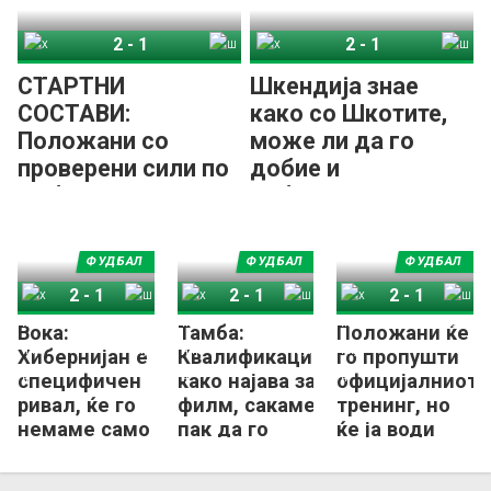
2
-
1
2
-
1
Хибернијан
Шкендија
Хибернијан
Шкендија
СТАРТНИ
Шкендија знае
СОСТАВИ:
како со Шкотите,
Положани со
може ли да го
проверени сили по
добие и
добра претстава
Хибернијан?
во Шкотска!
ФУДБАЛ
ФУДБАЛ
ФУДБАЛ
2
-
1
2
-
1
2
-
1
Вока:
Тамба:
Положани ќе
Хибернијан
Шкендија
Хибернијан
Шкендија
Хибернијан
Шкендија
Хибернијан е
Квалификациите
го пропушти
специфичен
како најава за
официјалниот
ривал, ќе го
филм, сакаме
тренинг, но
немаме само
пак да го
ќе ја води
Димовски
гледаме истиот
Шкендија
од лани...
против