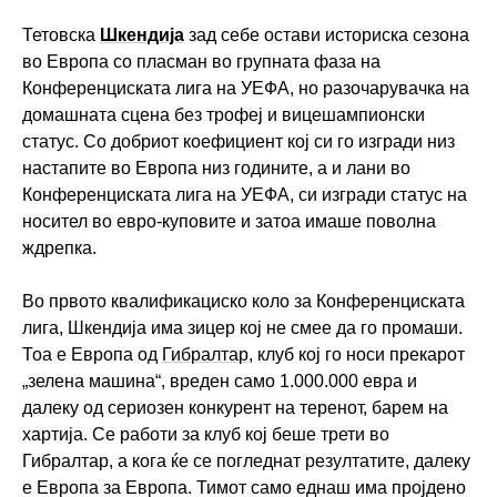
Тетовска
Шкендија
зад себе остави историска сезона
во Европа со пласман во групната фаза на
Конференциската лига на УЕФА, но разочарувачка на
домашната сцена без трофеј и вицешампионски
статус. Со добриот коефициент кој си го изгради низ
настапите во Европа низ годините, а и лани во
Конференциската лига на УЕФА, си изгради статус на
носител во евро-куповите и затоа имаше поволна
ждрепка.
Во првото квалификациско коло за Конференциската
лига, Шкендија има зицер кој не смее да го промаши.
Тоа е Европа од
Гибралтар
, клуб кој го носи прекарот
„зелена машина“, вреден само 1.000.000 евра и
далеку од сериозен конкурент на теренот, барем на
хартија. Се работи за клуб кој беше трети во
Гибралтар, а кога ќе се погледнат резултатите, далеку
е Европа за Европа. Тимот само еднаш има пројдено