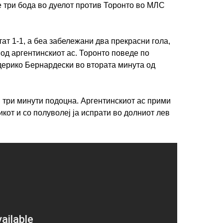
е три бода во дуелот против Торонто во МЛС
ат 1-1, а беа забележани два прекрасни гола,
од аргентинскиот ас. Торонто поведе по
дерико Бернардески во втората минута од
 три минути подоцна. Аргентинскиот ас прими
кот и со полуволеј ја испрати во долниот лев