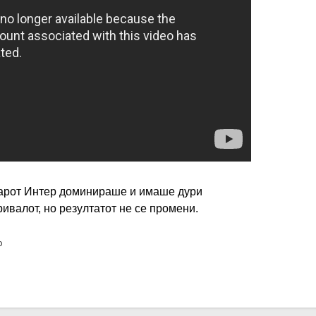
ИМПРЕСУМ
МАРКЕТИНГ
КОНТАКТ
RSS
© 2016-2026 Gol.mk
варот Интер доминираше и имаше дури
Сите права задржани
ривалот, но резултатот не се промени.
ите на Gol.mk се заштитени со Законот за авторското право и сроднит
о
ли комерцијална употреба на текстови, фотографии или податоци од ово