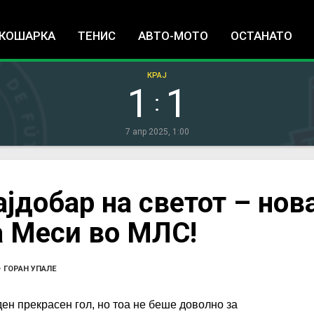
Jump to navigation
КОШАРКА
ТЕНИС
АВТО-МОТО
ОСТАНАТО
КРАЈ
1
1
:
7 апр 2025, 1:00
ајдобар на светот – нов
а Меси во МЛС!
•
ГОРАН УПАЛЕ
ен прекрасен гол, но тоа не беше доволно за