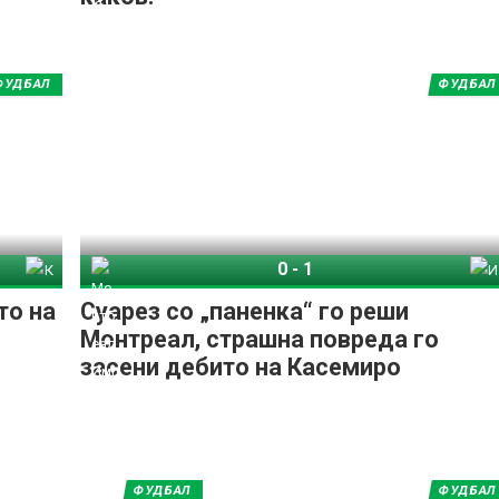
ФУДБАЛ
ФУДБАЛ
0
-
1
 Кру
Монтреал Импакт
Интер Мајами
то на
Суарез со „паненка“ го реши
Монтреал, страшна повреда го
засени дебито на Касемиро
ФУДБАЛ
ФУДБАЛ