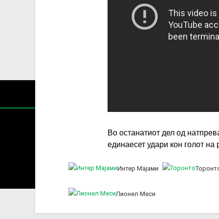
Во останатиот дел од натпре
единаесет удари кон голот на 
Содржин
Интер Мајами
Торонт
За секоја форма на распространување, репродукција и
Лионел Меси