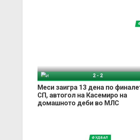
2
-
2
Интер Мајами
Колумбус
Меси заигра 13 дена по финале
СП, автогол на Касемиро на
домашното деби во МЛС
ФУДБАЛ