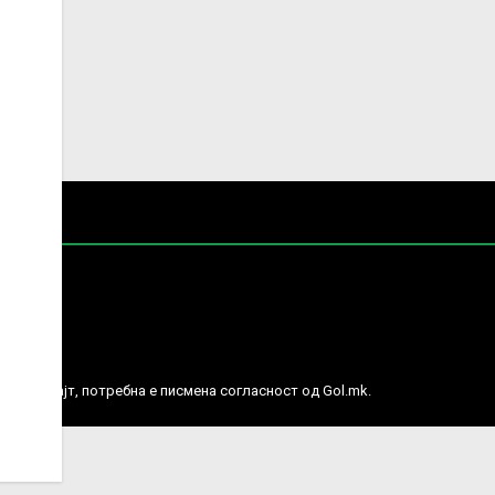
е права.
ј веб сајт, потребна е писмена согласност од Gol.mk.