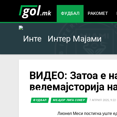
ФУДБАЛ
РАКОМЕТ
Интер Мајами
You
ВИДЕО: Затоа е н
велемајсторија н
are
here
ФУДБАЛ
МЕЈЏОР ЛИГА СОКЕР
7 АПРИЛ 2025, 9:22
Лионел Меси постигна уште ед