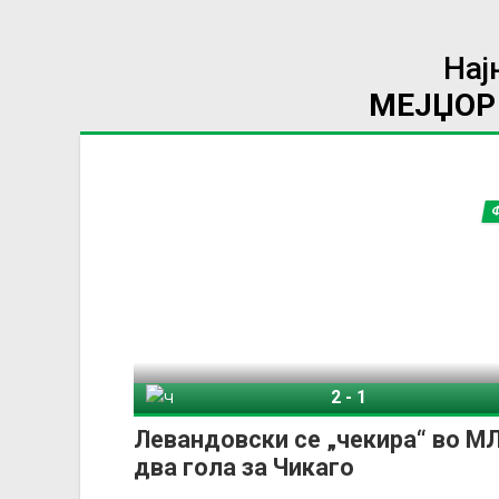
Нај
МЕЈЏОР 
2
-
1
Чикаго Фајр
Ша
Левандовски се „чекира“ во М
два гола за Чикаго