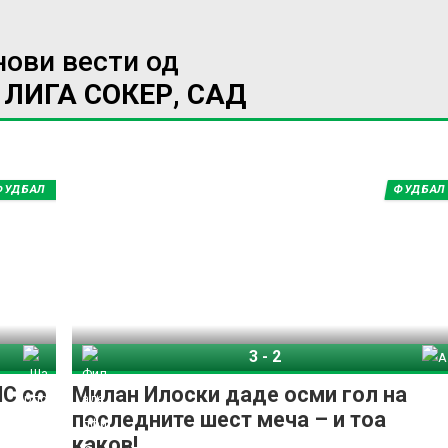
нови вести од
ЛИГА СОКЕР, САД
ФУДБАЛ
ФУДБАЛ
3
-
2
рлот
Филаделфија Јунион
Атланта Јунајтед
ЛС со
Милан Илоски даде осми гол на
последните шест меча – и тоа
каков!