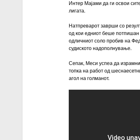
Интер Мајами да ги освои сит
лигата.
Натпреварот заврши со резулт
од кои едниот беше потпишан 
одличниот соло пробив на Фе
судиското надополнување.
Сепак, Меси успеа да израмни
топка на работ од шеснаесетни
агол на голманот.