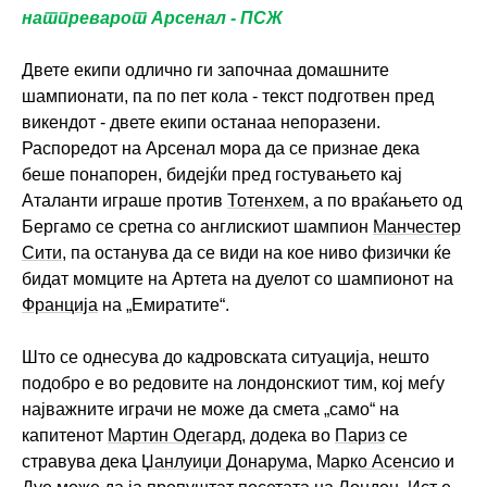
натпреварот Арсенал - ПСЖ
Двете екипи одлично ги започнаа домашните
шампионати, па по пет кола - текст подготвен пред
викендот - двете екипи останаа непоразени.
Распоредот на Арсенал мора да се признае дека
беше понапорен, бидејќи пред гостувањето кај
Аталанти играше против
Тотенхем
, а по враќањето од
Бергамо се сретна со англискиот шампион
Манчестер
Сити
, па останува да се види на кое ниво физички ќе
бидат момците на Артета на дуелот со шампионот на
Франција
на „Емиратите“.
Што се однесува до кадровската ситуација, нешто
подобро е во редовите на лондонскиот тим, кој меѓу
најважните играчи не може да смета „само“ на
капитенот
Мартин Одегард
, додека во
Париз
се
стравува дека
Џанлуиџи Донарума
,
Марко Асенсио
и