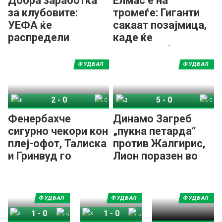
Добра заработка
Елмас e на
за клубовите:
тромеѓе: Гиганти
УЕФА ќе
сакаат позајмица,
распредели
каде ќе
рекорден награден
продолжи?
фонд!
ФУДБАЛ
ФУДБАЛ
2
-
0
5
-
0
Фенербахче
СК Штурм Грац
Динамо Загреб
Спирис Каунас
Фенербахче
Динамо Загреб
сигурно чекори кон
„пукна петарда“
плеј-офот, Талиска
против Жалгирис,
и Гринвуд го
Лион поразен во
решија Штурм
Прага
ФУДБАЛ
ФУДБАЛ
ФУДБАЛ
1
-
0
1
-
0