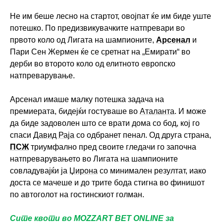
Не им беше лесно на стартот, овојпат ќе им биде уште
потешко. По предизвикувачките натпревари во
првото коло од Лигата на шампионите,
Арсенал
и
Пари Сен Жермен ќе се сретнат на „Емирати“ во
дерби во второто коло од елитното европско
натпреварување.
Арсенал имаше малку потешка задача на
премиерата, бидејќи гостуваше во
Аталанта
. И може
да биде задоволен што се врати дома со бод, кој го
спаси
Давид Раја
со одбранет пенал. Од друга страна,
ПСЖ
триумфално пред своите гледачи го започна
натпреварувањето во Лигата на шампионите
совладувајќи ја
Џирона
со минимален резултат, иако
доста се мачеше и до трите бода стигна во финишот
по автоголот на гостинскиот голман.
Сите квоти во MOZZART BET ONLINE за