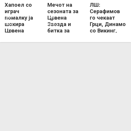
Хапоел со
Мечот на
ЛШ:
Хапоел Беер Шева
Црвена Звезда
Хапоел Беер Шева
Црвена Звезда
играч
сезоната за
Серафимов
помалку ја
Црвена
го чекаат
шокира
Звезда и
Грци, Динамо
Црвена
битка за
со Викинг,
Звезда во
петнаесет
Звезда мина
Унгарија
милиони
добро!
евра