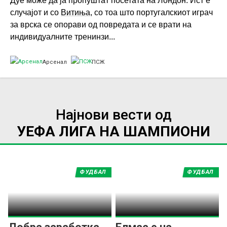
Дуе може да ја пропуштат посетата на Лондон. Ист е
случајот и со
Витиња
, со тоа што португалскиот играч
за врска се опорави од повредата и се врати на
индивидуалните тренинзи...
Арсенал
ПСЖ
Најнови вести од
УЕФА ЛИГА НА ШАМПИОНИ
ФУДБАЛ
ФУДБАЛ