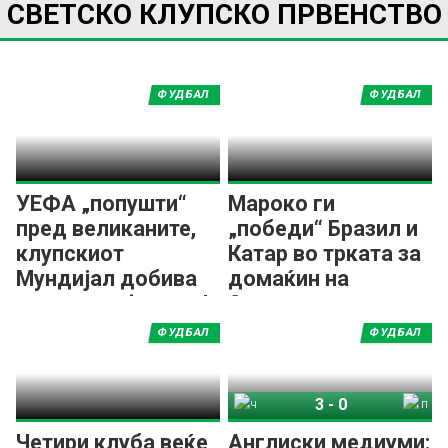
СВЕТСКО КЛУПСКО ПРВЕНСТВО
ФУДБАЛ
ФУДБАЛ
УЕФА „попушти“
Мароко ги
пред великаните,
„победи“ Бразил и
клупскиот
Катар во трката за
Мундијал добива
домаќин на
проширен формат!
Светско клупско
првенство во
ФУДБАЛ
ФУДБАЛ
фудбал
3
-
0
Челзи
ПСЖ
Четири клуба веќе
Англиски медиуми: