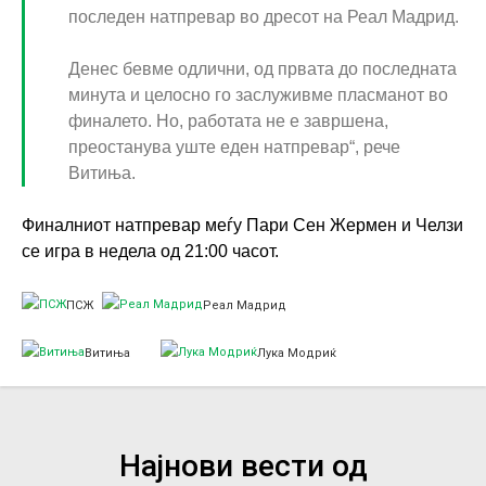
последен натпревар во дресот на Реал Мадрид.
Денес бевме одлични, од првата до последната
минута и целосно го заслуживме пласманот во
финалето. Но, работата не е завршена,
преостанува уште еден натпревар“, рече
Витиња.
Финалниот натпревар меѓу Пари Сен Жермен и Челзи
се игра в недела од 21:00 часот.
ПСЖ
Реал Мадрид
Витиња
Лука Модриќ
Најнови вести од