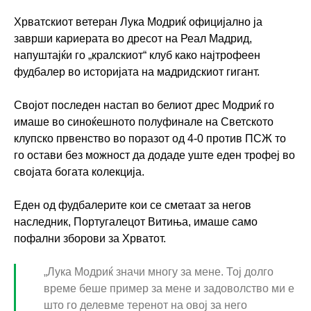
Хрватскиот ветеран Лука Модриќ официјално ја
заврши кариерата во дресот на Реал Мадрид,
напуштајќи го „кралскиот“ клуб како најтрофеен
фудбалер во историјата на мадридскиот гигант.
Својот последен настап во белиот дрес Модриќ го
имаше во синоќешното полуфинале на Светското
клупско првенство во поразот од 4-0 против ПСЖ то
го остави без можност да додаде уште еден трофеј во
својата богата колекција.
Еден од фудбалерите кои се сметаат за негов
наследник, Португалецот Витиња, имаше само
пофални зборови за Хрватот.
„Лука Модриќ значи многу за мене. Тој долго
време беше пример за мене и задоволство ми е
што го делевме теренот на овој за него