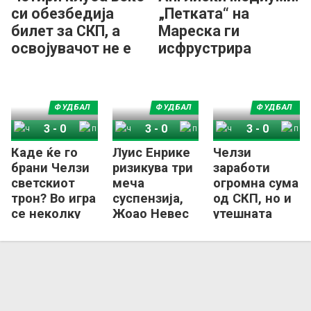
си обезбедија
„Петката“ на
билет за СКП, а
Мареска ги
освојувачот не е
исфрустрира
еден од нив
напаѓачите на
ПСЖ!
ФУДБАЛ
ФУДБАЛ
ФУДБАЛ
3
-
0
3
-
0
3
-
0
Каде ќе го
Луис Енрике
Челзи
Челзи
ПСЖ
Челзи
ПСЖ
Челзи
ПСЖ
брани Челзи
ризикува три
заработи
светскиот
меча
огромна сума
трон? Во игра
суспензија,
од СКП, но и
се неколку
Жоао Невес
утешната
држави,
„виси“ за
награда за
една испрати
Суперкупот
ПСЖ не е
кандидатура
на Европа
лоша