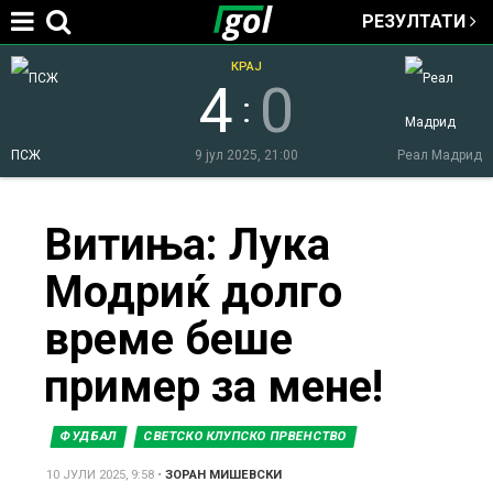
РЕЗУЛТАТИ
Jump to navigation
КРАЈ
4
0
:
ПСЖ
9 јул 2025, 21:00
Реал Мадрид
You
Витиња: Лука
Модриќ долго
are
време беше
here
пример за мене!
ФУДБАЛ
СВЕТСКО КЛУПСКО ПРВЕНСТВО
10 ЈУЛИ 2025, 9:58
•
ЗОРАН МИШЕВСКИ