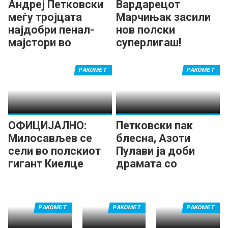
Андреј Петковски
Вардарецот
меѓу тројцата
Марчињак засили
најдобри пенал-
нов полски
мајстори во
суперлигаш!
Полска
РАКОМЕТ
РАКОМЕТ
ОФИЦИЈАЛНО:
Петковски пак
Милосављев се
блесна, Азоти
сели во полскиот
Пулави ја доби
гигант Киелце
драмата со
Пјотрокоров
РАКОМЕТ
РАКОМЕТ
РАКОМЕТ