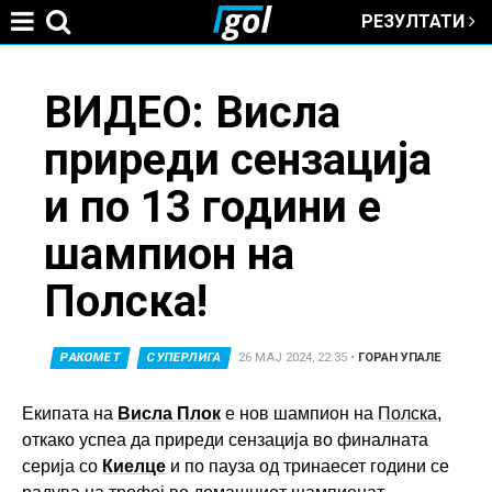
РЕЗУЛТАТИ
Jump to navigation
You
ВИДЕО: Висла
приреди сензација
are
и по 13 години е
here
шампион на
Полска!
РАКОМЕТ
СУПЕРЛИГА
26 МАЈ 2024, 22:35
•
ГОРАН УПАЛЕ
Екипата на
Висла Плок
е нов шампион на
Полска
,
откако успеа да приреди сензација во финалната
серија со
Киелце
и по пауза од тринаесет години се