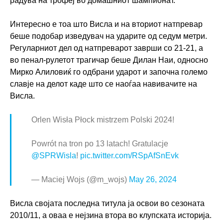
радува на трофеј во домашниот шампионат.
Интересно е тоа што Висла и на вториот натпревар
беше подобар изведувач на ударите од седум метри.
Регуларниот дел од натпреварот заврши со 21-21, а
во пенал-рулетот трагичар беше Дилан Наи, односно
Мирко Алиловиќ го одбрани ударот и започна големо
славје на делот каде што се наоѓаа навивачите на
Висла.
Orlen Wisła Płock mistrzem Polski 2024!
Powrót na tron po 13 latach! Gratulacje
@SPRWisla
!
pic.twitter.com/RSpAfSnEvk
— Maciej Wojs (@m_wojs)
May 26, 2024
Висла својата последна титула ја освои во сезоната
2010/11, а оваа е нејзина втора во клупската историја.