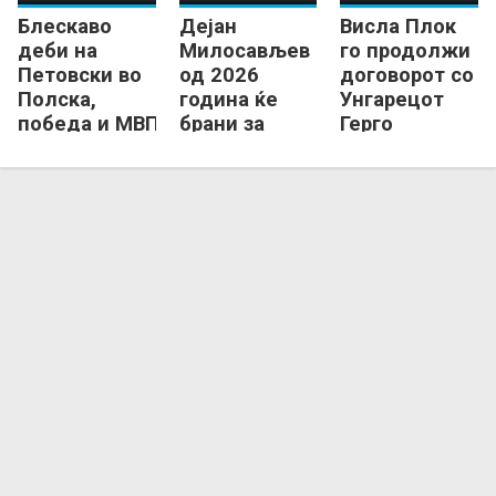
Блескаво
Дејан
Висла Плок
деби на
Милосављев
го продолжи
Петовски во
од 2026
договорот со
Полска,
година ќе
Унгарецот
победа и МВП
брани за
Герго
признание за
полскиот
Фазекаш
македонскиот
гигант
голман