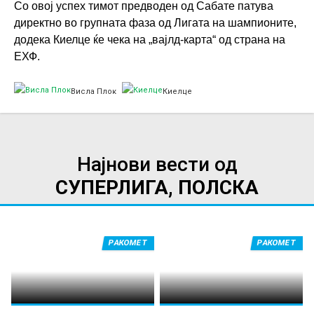
Со овој успех тимот предводен од Сабате патува
директно во групната фаза од Лигата на шампионите,
додека Киелце ќе чека на „вајлд-карта“ од страна на
ЕХФ.
Висла Плок
Киелце
Најнови вести од
СУПЕРЛИГА, ПОЛСКА
РАКОМЕТ
РАКОМЕТ