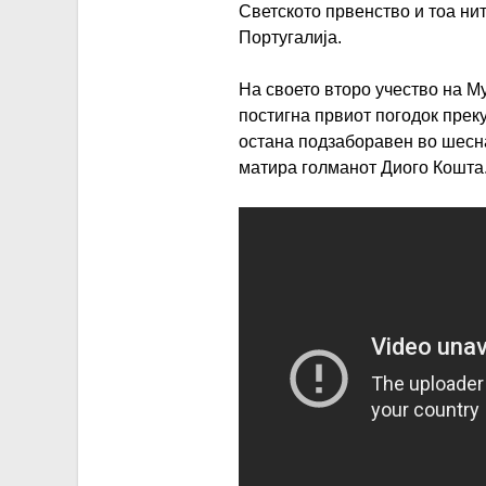
Светското првенство и тоа ни
Португалија.
На своето второ учество на М
постигна првиот погодок прек
остана подзаборавен во шесна
матира голманот Диого Кошта