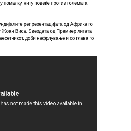
ту помалку, ниту повеќе против големата
ундијалите репрезентацијата од Африка го
у Жоан Виса. Ѕвездата од Премиер лигата
есетникот, доби нафрлување и со глава го
.