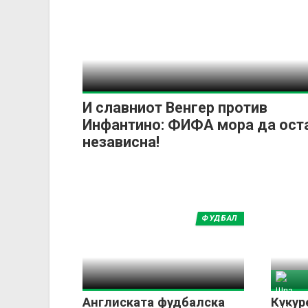
И славниот Венгер против
Инфантино: ФИФА мора да ост
независна!
ФУДБАЛ
Шпа
Англиската фудбалска
Кукур