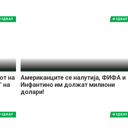
ФУДБАЛ
ФУДБАЛ
от на
Американците се налутија, ФИФА и
“ на
Инфантино им должат милиони
долари!
ФУДБАЛ
ФУДБАЛ