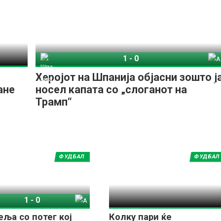
1
-
0
Шпанија
Аргентина
Херојот на Шпанија објасни зошто ј
ане
носел капата со „слоганот на
Трамп“
ФУДБАЛ
ФУДБАЛ
1
-
0
нија
Аргентина
еља со потег кој
Колку пари ќе