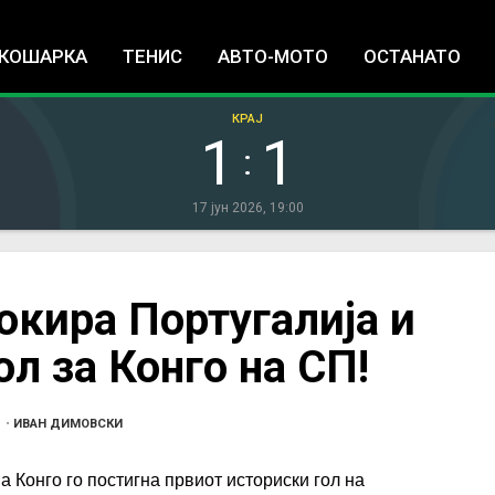
Jump to navigation
КОШАРКА
ТЕНИС
АВТО-МОТО
ОСТАНАТО
КРАЈ
1
1
:
17 јун 2026, 19:00
окира Португалија и
л за Конго на СП!
1
•
ИВАН ДИМОВСКИ
 Конго го постигна првиот историски гол на