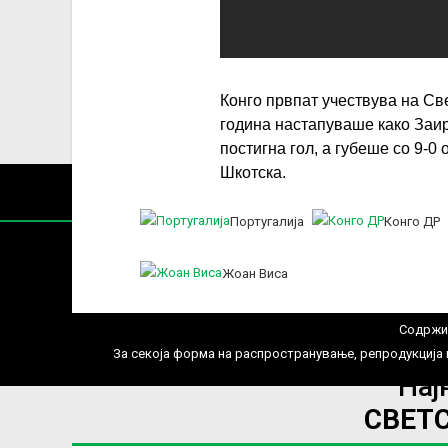
Конго првпат учествува на Све
година настапуваше како Заир
постигна гол, а губеше со 9-0 
Шкотска.
Португалија
Конго ДР
Жоан Виса
Содржин
За секоја форма на распространување, репродукција и
Нај
СВЕТ