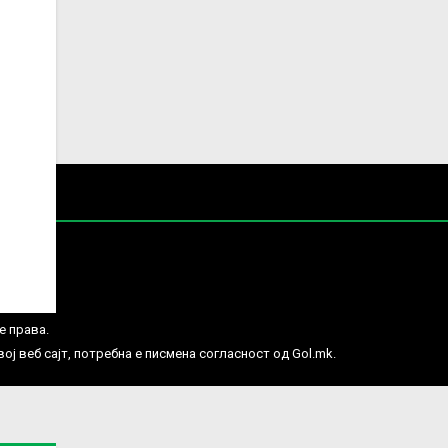
е права.
ј веб сајт, потребна е писмена согласност од Gol.mk.