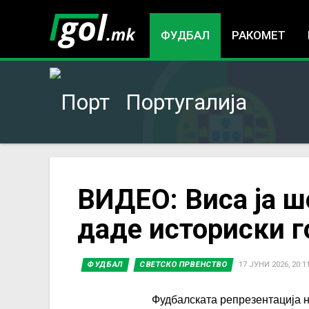
ФУДБАЛ
РАКОМЕТ
Португалија
You
ВИДЕО: Виса ја ш
даде историски го
are
here
ФУДБАЛ
СВЕТСКО ПРВЕНСТВО
17 ЈУНИ 2026, 20:1
Фудбалската репрезентација на