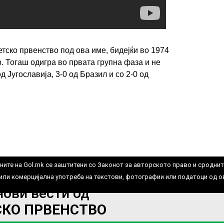
тско првенство под ова име, бидејќи во 1974
. Тогаш одигра во првата групна фаза и не
од Југославија, 3-0 од Бразил и со 2-0 од
ИМПРЕСУМ
МАРКЕТИНГ
КОНТАКТ
RSS
© 2016-2026 Gol.mk
Сите права задржани
ите на Gol.mk се заштитени со Законот за авторското право и сроднит
ли комерцијална употреба на текстови, фотографии или податоци од ово
нови вести од
СКО ПРВЕНСТВО