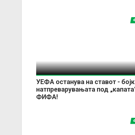
УЕФА останува на ставот - бојк
натпреварувањата под „капата
ФИФА!