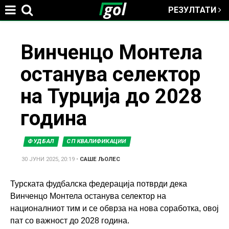
РЕЗУЛТАТИ
Jump to navigation
You
Винченцо Монтела
останува селектор
are
на Турција до 2028
here
година
ФУДБАЛ
СП КВАЛИФИКАЦИИ
30 ЈУНИ 2025, 20:19
•
САШЕ ЉОЛЕС
Турската фудбалска федерација потврди дека
Винченцо Монтела останува селектор на
националниот тим и се обврза на нова соработка, овој
пат со важност до 2028 година.