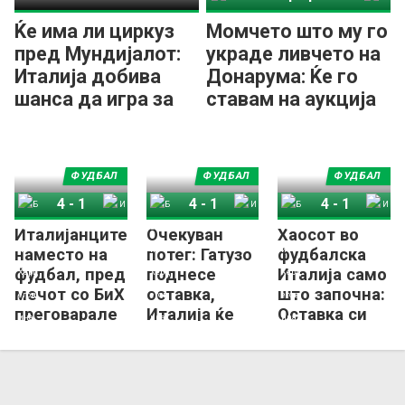
Ќе има ли циркуз
Момчето што му го
пред Мундијалот:
украде ливчето на
Италија добива
Донарума: Ќе го
шанса да игра за
ставам на аукција
СП!?
и парите ќе ги
донирам!
ФУДБАЛ
ФУДБАЛ
ФУДБАЛ
4
-
1
4
-
1
4
-
1
Италијанците
Очекуван
Хаосот во
Босна и Херцеговина
Италија
Босна и Херцеговина
Италија
Босна и Херцеговина
Италија
наместо на
потег: Гатузо
фудбалска
фудбал, пред
поднесе
Италија само
мечот со БиХ
оставка,
што започна:
преговарале
Италија ќе
Оставка си
за – премија!
добие нов
поднесе и
селектор!
Буфон!