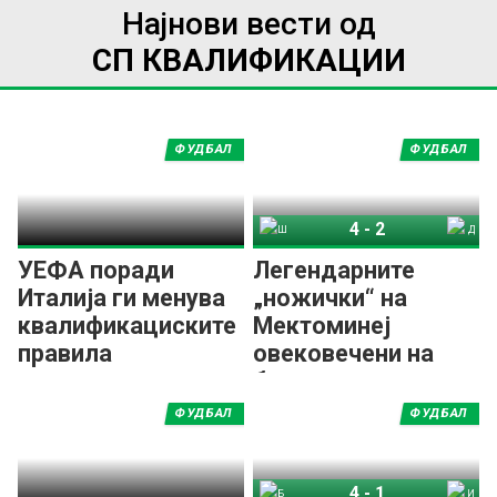
Најнови вести од
СП КВАЛИФИКАЦИИ
ФУДБАЛ
ФУДБАЛ
4
-
2
Шкотска
Данска
УЕФА поради
Легендарните
Италија ги менува
„ножички“ на
квалификациските
Мектоминеј
правила
овековечени на
банкнота од
дваесет фунти!
ФУДБАЛ
ФУДБАЛ
4
-
1
Босна и Херцеговина
Италија