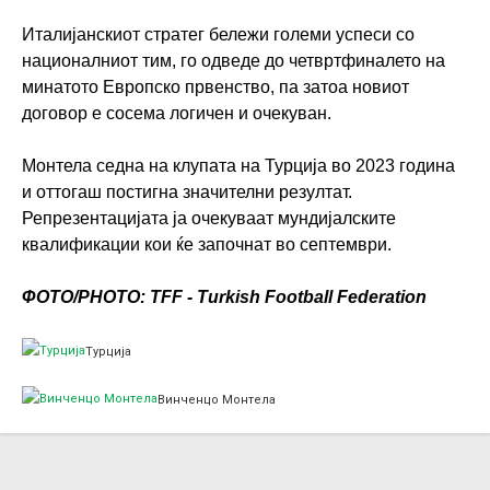
Италијанскиот стратег бележи големи успеси со
националниот тим, го одведе до четвртфиналето на
минатото Европско првенство, па затоа новиот
договор е сосема логичен и очекуван.
Монтела седна на клупата на Турција во 2023 година
и оттогаш постигна значителни резултат.
Репрезентацијата ја очекуваат мундијалските
квалификации кои ќе започнат во септември.
ФОТО/PHOTO: TFF - Turkish Football Federation
Турција
Винченцо Монтела