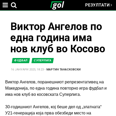
РЕЗУЛТАТИ
Jump to navigation
You
Виктор Ангелов по
една година има
are
нов клуб во Косово
here
ФУДБАЛ
СУПЕРЛИГА
16 ЈАНУАРИ 2025, 18:23
•
МАРТИН ТАНАСКОВСКИ
Виктор Ангелов, поранешниот репрезентативец на
Македонија, по една година повторно игра фудбал и
има нов клуб во косовската Суперлига.
30-годишниот Ангелов, кој беше дел од „златната“
У21-генерација која прва обезбеди место на