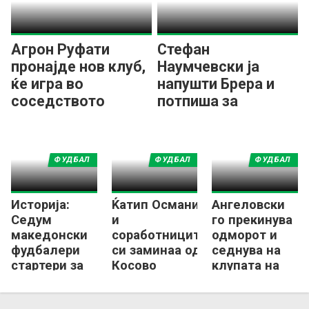
Агрон Руфати
Стефан
пронајде нов клуб,
Наумчевски ја
ќе игра во
напушти Брера и
соседството
потпиша за
Приштина
ФУДБАЛ
ФУДБАЛ
ФУДБАЛ
Историја:
Ќатип Османи
Ангеловски
Седум
и
го прекинува
македонски
соработниците
одморот и
фудбалери
си заминаа од
седнува на
стартери за
Косово
клупата на
ист тим во
клуб од
странство!
Косово?