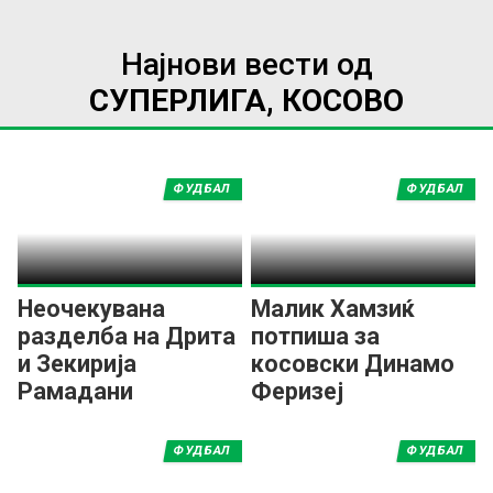
Најнови вести од
СУПЕРЛИГА, КОСОВО
ФУДБАЛ
ФУДБАЛ
Неочекувана
Малик Хамзиќ
разделба на Дрита
потпиша за
и Зекирија
косовски Динамо
Рамадани
Феризеј
ФУДБАЛ
ФУДБАЛ