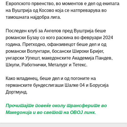
Европското првенство, во моментов е дел од екипата
на Вуштрија од Косово која се натпреварува во
тамошната најдобра лига.
Последен клуб за Ангелов пред Вуштрија беше
романски Бузау со кого раскина во февруари 2024
година. Претходно, офанзивецот беше дел и од
романски Волунтари, босански Широки Бријег,
унгарски Ујпешт, македонските Академија Пандев,
Шкупи, Работнички, Металург и Тетекс.
Како младинец, беше дел и од погоните на
германските бундеслигаши Шалке 04 и Борусија
Дортмунд.
Прочитајте повеќе околу трансферите во
Македонија и во светот на ОВОЈ линк.