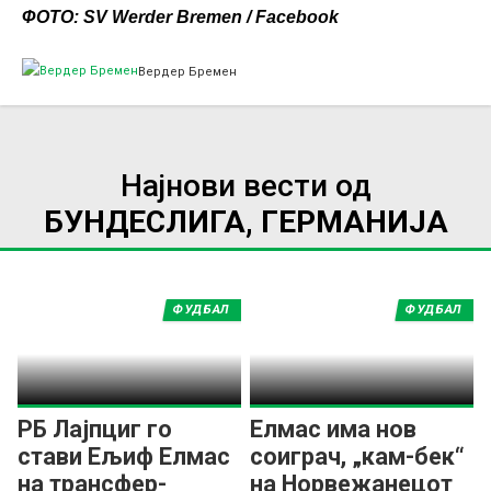
ФОТО: SV Werder Bremen / Facebook
Вердер Бремен
Најнови вести од
БУНДЕСЛИГА, ГЕРМАНИЈА
ФУДБАЛ
ФУДБАЛ
РБ Лајпциг го
Елмас има нов
стави Ељиф Елмас
соиграч, „кам-бек“
на трансфер-
на Норвежанецот