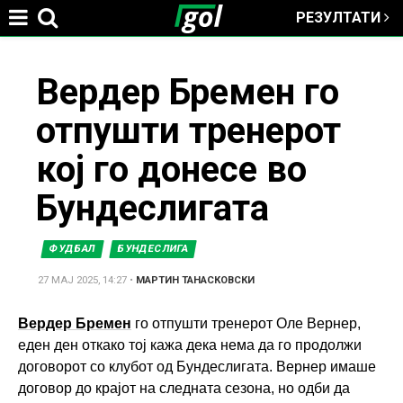
РЕЗУЛТАТИ
Jump to navigation
You
Вердер Бремен го
отпушти тренерот
are
кој го донесе во
here
Бундеслигата
ФУДБАЛ
БУНДЕСЛИГА
27 МАЈ 2025, 14:27
•
МАРТИН ТАНАСКОВСКИ
Вердер Бремен
го отпушти тренерот Оле Вернер,
еден ден откако тој кажа дека нема да го продолжи
договорот со клубот од Бундеслигата. Вернер имаше
договор до крајот на следната сезона, но одби да