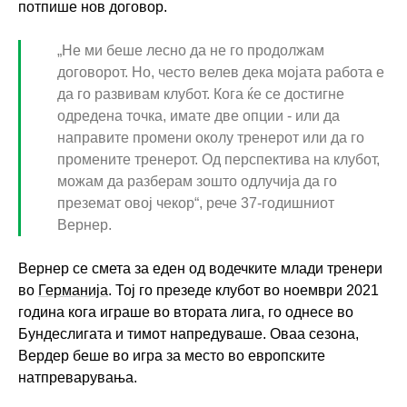
потпише нов договор.
„Не ми беше лесно да не го продолжам
договорот. Но, често велев дека мојата работа е
да го развивам клубот. Кога ќе се достигне
одредена точка, имате две опции - или да
направите промени околу тренерот или да го
промените тренерот. Од перспектива на клубот,
можам да разберам зошто одлучија да го
преземат овој чекор“, рече 37-годишниот
Вернер.
Вернер се смета за еден од водечките млади тренери
во
Германија
. Тој го презеде клубот во ноември 2021
година кога играше во втората лига, го однесе во
Бундеслигата и тимот напредуваше. Оваа сезона,
Вердер беше во игра за место во европските
натпреварувања.