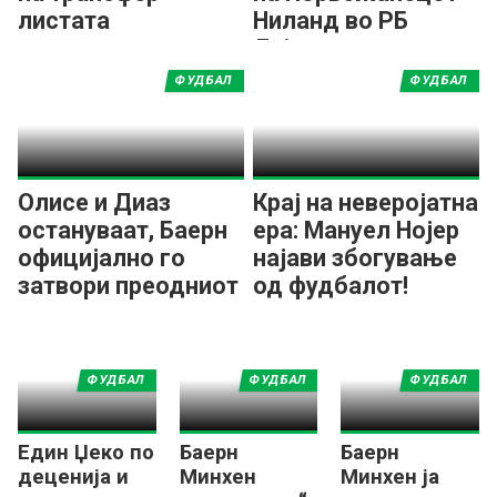
листата
Ниланд во РБ
Лајпциг
ФУДБАЛ
ФУДБАЛ
Олисе и Диаз
Крај на неверојатна
остануваат, Баерн
ера: Мануел Нојер
официјално го
најави збогување
затвори преодниот
од фудбалот!
рок!
ФУДБАЛ
ФУДБАЛ
ФУДБАЛ
Един Џеко по
Баерн
Баерн
деценија и
Минхен
Минхен ја