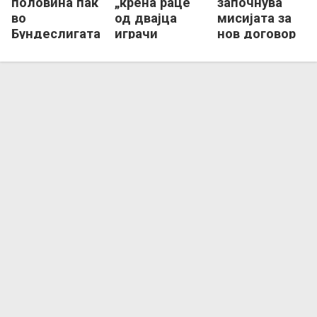
половина пак
„крена раце“
започнува
во
од двајца
мисијата за
Бундеслигата
играчи
нов договор
вредни 80
со Хари Кејн
милиони
евра!