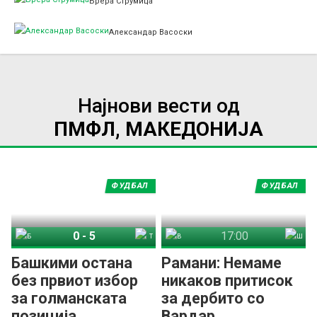
Брера Струмица
Александар Васоски
Најнови вести од
ПМФЛ, МАКЕДОНИЈА
ФУДБАЛ
ФУДБАЛ
0
-
5
17:00
Башкими
Тиквеш
Вардар
Шкендија
Башкими остана
Рамани: Немаме
без првиот избор
никаков притисок
за голманската
за дербито со
позиција
Вардар