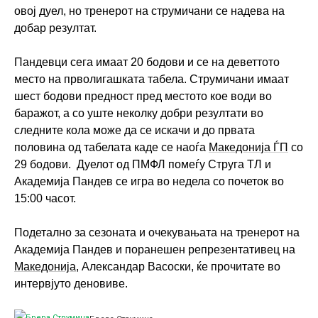
овој дуел, но тренерот на струмичани се надева на
добар резултат.
Пандевци сега имаат 20 бодови и се на деветтото
место на прволигашката табела. Струмичани имаат
шест бодови предност пред местото кое води во
баражот, а со уште неколку добри резултати во
следните кола може да се искачи и до првата
половина од табелата каде се наоѓа
Македонија ЃП
со
29 бодови. Дуелот од ПМФЛ помеѓу Струга ТЛ и
Академија Пандев се игра во недела со почеток во
15:00 часот.
Подетално за сезоната и очекувањата на тренерот на
Академија Пандев и поранешен репрезентативец на
Македонија
, Александар Васоски, ќе прочитате во
интервјуто деновиве.