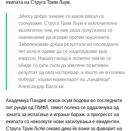
екипата на Струга Трим Љум.
„Многу добро знаеме со каков ривал се
соочуваме. Струга Трим Љум е исклучително
квалитетен тим, но ние оваа полусезона се
навикнавме да играме против најсилните.
Забележавме добри резултати во последните
пет кола и одиме да се надигруваме крај
езерото. Нашиот млад и полетен тим ќе се
обиде со сите сили да извлече позитивен
резултат од овој натпревар, а зошто не и голема
победа“, изјави кормиларот на „пандевци“,
Александар Васоски.
Академија Пандев освои осум бодови во последните
пет рунди од
ПМФЛ
, тимот полека се оддалечува од
зоната за испаѓање и играње бараж, а прогресот на
екипата со неколкуте нови засилувања е евидентен.
Струга Трум ЉУм секако дека ќе важи за фаворит на