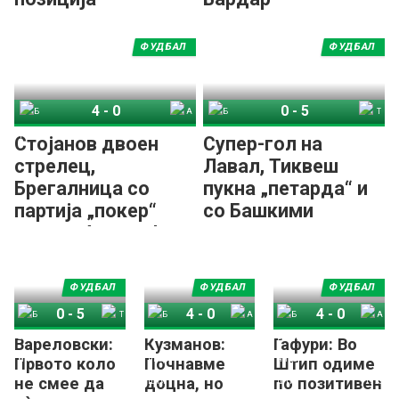
ФУДБАЛ
ФУДБАЛ
4
-
0
0
-
5
Брегалница Штип
Арсими 1973
Башкими
Тиквеш
Стојанов двоен
Супер-гол на
стрелец,
Лавал, Тиквеш
Брегалница со
пукна „петарда“ и
партија „покер“
со Башкими
против Арсими!
ФУДБАЛ
ФУДБАЛ
ФУДБАЛ
0
-
5
4
-
0
4
-
0
Вареловски:
Кузманов:
Гафури: Во
Башкими
Тиквеш
Брегалница Штип
Арсими 1973
Брегалница Штип
Арсими 1973
Првото коло
Почнавме
Штип одиме
не смее да
доцна, но
по позитивен