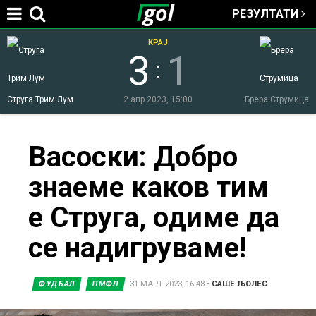
РЕЗУЛТАТИ
Jump to navigation
КРАЈ
3
1
:
Струга Трим Лум
2 апр 2023, 15:00
Брера Струмица
You
Васоски: Добро
знаеме каков тим
are
е Струга, одиме да
here
се надигруваме!
ФУДБАЛ
ПМФЛ
31 МАРТ 2023, 16:48
•
САШЕ ЉОЛЕС