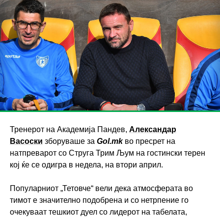
Тренерот на Академија Пандев,
Александар
Васоски
зборуваше за
Gol.mk
во пресрет на
натпреварот со Струга Трим Љум на гостински терен
кој ќе се одигра в недела, на втори април.
Популарниот „Тетовче“ вели дека атмосферата во
тимот е значително подобрена и со нетрпение го
очекуваат тешкиот дуел со лидерот на табелата,