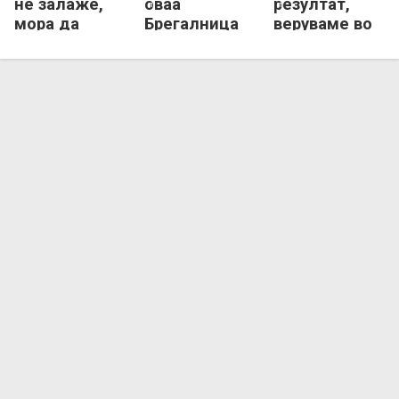
нè залаже,
оваа
резултат,
мора да
Брегалница
веруваме во
бидеме
ќе се
нашите
внимателни
комплетира
можности
и подобрува