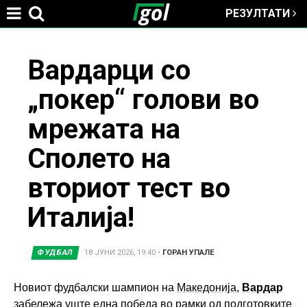
РЕЗУЛТАТИ
Jump to navigation
You
Вардарци со
„покер“ голови во
are
мрежата на
here
Сполето на
вториот тест во
Италија!
ФУДБАЛ
18 ЈУНИ 2026, 19:40
•
ГОРАН УПАЛЕ
Новиот фудбалски шампион на
Македонија
,
Вардар
забележа уште една победа во рамки од подготовките