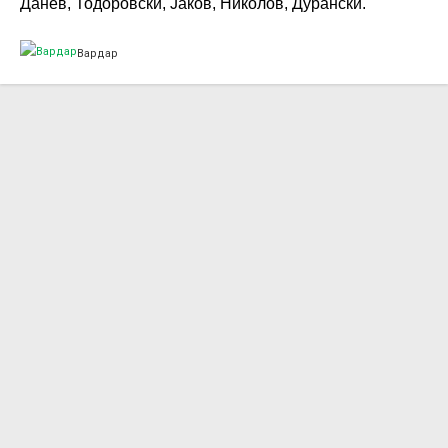
Данев, Тодоровски, Јаков, Николов, Дурански.
Вардар