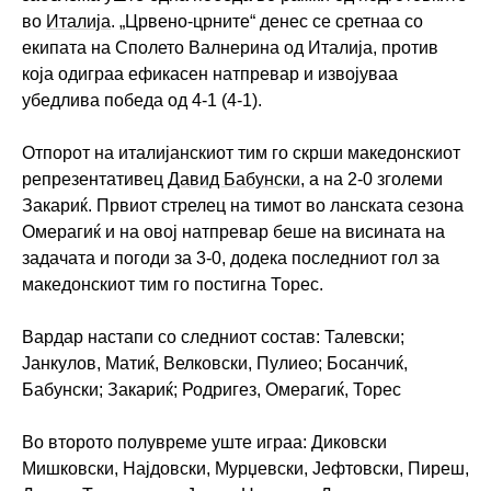
во
Италија
. „Црвено-црните“ денес се сретнаа со
екипата на Сполето Валнерина од Италија, против
која одиграа ефикасен натпревар и извојуваа
убедлива победа од 4-1 (4-1).
Отпорот на италијанскиот тим го скрши македонскиот
репрезентативец
Давид Бабунски
, а на 2-0 зголеми
Закариќ. Првиот стрелец на тимот во ланската сезона
Омерагиќ и на овој натпревар беше на висината на
задачата и погоди за 3-0, додека последниот гол за
македонскиот тим го постигна Торес.
Вардар настапи со следниот состав: Талевски;
Јанкулов, Матиќ, Велковски, Пулиео; Босанчиќ,
Бабунски; Закариќ; Родригез, Омерагиќ, Торес
Во второто полувреме уште играа: Диковски
Мишковски, Најдовски, Мурџевски, Јефтовски, Пиреш,