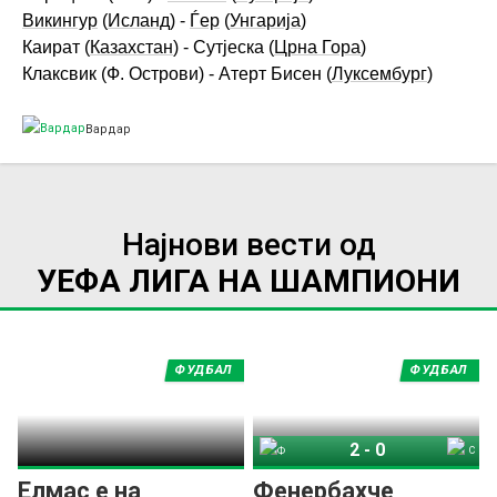
Викингур
(
Исланд
) -
Ѓер
(
Унгарија
)
Каират (
Казахстан
) - Сутјеска (
Црна Гора
)
Клаксвик (Ф. Острови) - Атерт Бисен (
Луксембург
)
Вардар
Најнови вести од
УЕФА ЛИГА НА ШАМПИОНИ
ФУДБАЛ
ФУДБАЛ
2
-
0
Фенербахче
СК Штурм Грац
Елмас e на
Фенербахче