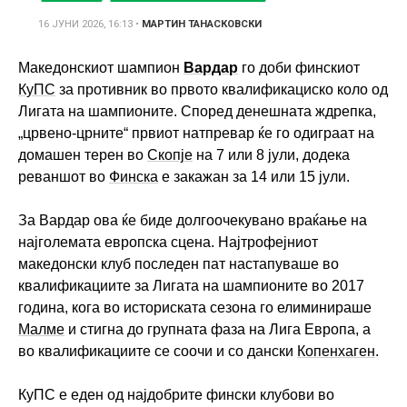
16 ЈУНИ 2026, 16:13
•
МАРТИН ТАНАСКОВСКИ
Македонскиот шампион
Вардар
го доби финскиот
КуПС
за противник во првото квалификациско коло од
Лигата на шампионите. Според денешната ждрепка,
„црвено-црните“ првиот натпревар ќе го одиграат на
домашен терен во
Скопје
на 7 или 8 јули, додека
реваншот во
Финска
е закажан за 14 или 15 јули.
За Вардар ова ќе биде долгоочекувано враќање на
најголемата европска сцена. Најтрофејниот
македонски клуб последен пат настапуваше во
квалификациите за Лигата на шампионите во 2017
година, кога во историската сезона го елиминираше
Малме
и стигна до групната фаза на Лига Европа, а
во квалификациите се соочи и со дански
Копенхаген
.
КуПС е еден од најдобрите фински клубови во