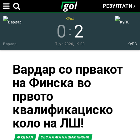
РЕЗУЛТАТИ
Jump to navigation
КРАЈ
0
2
:
Вардар
7 јул 2026, 19:00
КуПС
You
Вардар со првакот
на Финска во
are
првото
here
квалификациско
коло на ЛШ!
ФУДБАЛ
УЕФА ЛИГА НА ШАМПИОНИ