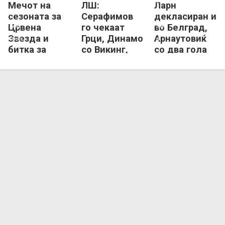
Мечот на
ЛШ:
Ларн
Хапоел Беер Шева
Црвена Звезда
Црвена Звезда
Ларн
сезоната за
Серафимов
декласиран и
Црвена
го чекаат
во Белград,
Звезда и
Грци, Динамо
Арнаутовиќ
битка за
со Викинг,
со два гола
петнаесет
Звезда мина
го најави
милиони
добро!
следниот
евра
европски
предизвик