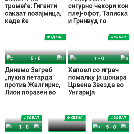
тромеѓе: Гиганти
сигурно чекори кон
сакаат позајмица,
плеј-офот, Талиска
каде ќе
и Гринвуд го
продолжи?
решија Штурм
ФУДБАЛ
ФУДБАЛ
5
-
0
1
-
0
Динамо Загреб
Спирис Каунас
Хапоел Беер Шева
Црвена Звезда
Динамо Загреб
Хапоел со играч
„пукна петарда“
помалку ја шокира
против Жалгирис,
Црвена Звезда во
Лион поразен во
Унгарија
Прага
ФУДБАЛ
ФУДБАЛ
ФУДБАЛ
1
-
0
5
-
0