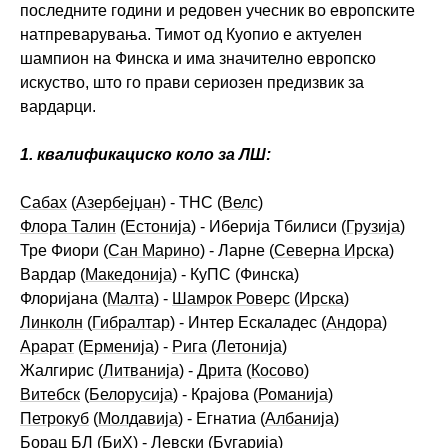
последните години и редовен учесник во европските
натпреварувања. Тимот од Куопио е актуелен
шампион на Финска и има значително европско
искуство, што го прави сериозен предизвик за
вардарци.
1. квалификациско коло за ЛШ:
Сабах
(
Азербејџан
) - ТНС (
Велс
)
Флора Талин
(
Естонија
) - Иберија Тбилиси (
Грузија
)
Тре Фиори (
Сан Марино
) - Ларне (
Северна Ирска
)
Вардар (
Македонија
) - КуПС (Финска)
Флоријана (
Малта
) -
Шамрок Роверс
(
Ирска
)
Линколн
(
Гибралтар
) - Интер Ескаладес (
Андора
)
Арарат
(
Ерменија
) -
Рига
(
Летонија
)
Жалгирис (
Литванија
) -
Дрита
(
Косово
)
Витебск
(
Белорусија
) - Крајова (
Романија
)
Петрокуб
(
Молдавија
) - Егнатиа (
Албанија
)
Борац БЛ (БиХ) -
Левски
(
Бугарија
)