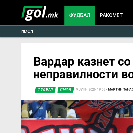
ФУДБАЛ
РАКОМЕТ
ПМФЛ
You
Вардар казнет со
неправилности во
are
here
ФУДБАЛ
ПМФЛ
9 ЈУНИ 2026, 18:36
•
МАРТИН ТАНА