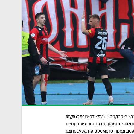
Фудбалскиот клуб Вардар е ка
неправилности во работењето в
однесува на времето пред доа