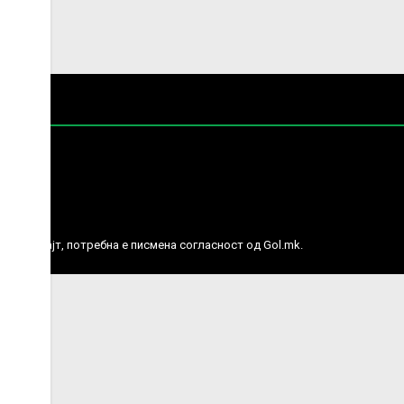
е права.
ј веб сајт, потребна е писмена согласност од Gol.mk.