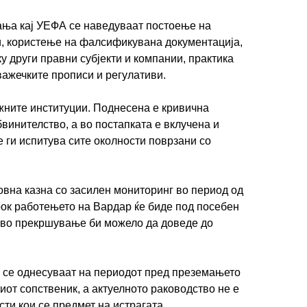
ња кај УЕФА се наведуваат постоење на
и, користење на фалсификувана документација,
ку други правни субјекти и компании, практика
ИМПРЕСУМ
МАРКЕТИНГ
КОНТАКТ
RSS
важечките прописи и регулативи.
жните институции. Поднесена е кривична
© 2016-2026 Gol.mk
винителство, а во постапката е вклучена и
Сите права задржани
е ги испитува сите околности поврзани со
ите на Gol.mk се заштитени со Законот за авторското право и сроднит
ли комерцијална употреба на текстови, фотографии или податоци од ово
ловна казна со засилен мониторинг во период од
 рок работењето на Вардар ќе биде под посебен
ново прекршување би можело да доведе до
 се однесуваат на периодот пред преземањето
иот сопственик, а актуелното раководство не е
ти кои се предмет на истрагата.