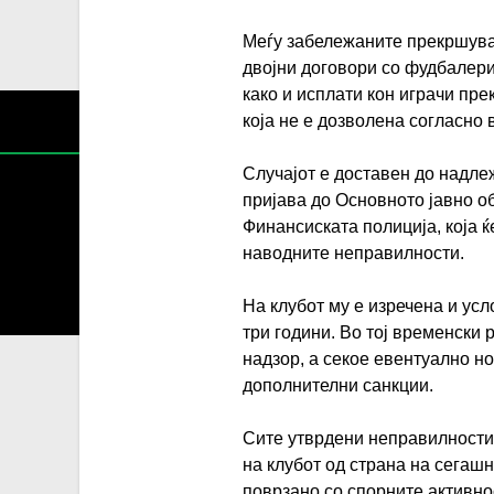
Меѓу забележаните прекршува
двојни договори со фудбалер
како и исплати кон играчи пре
која не е дозволена согласно 
Случајот е доставен до надле
пријава до Основното јавно об
Финансиската полиција, која ќ
наводните неправилности.
Содржин
За секоја форма на распространување, репродукција и
На клубот му е изречена и ус
три години. Во тој временски
надзор, а секое евентуално 
дополнителни санкции.
Сите утврдени неправилности
на клубот од страна на сегашн
поврзано со спорните активнос