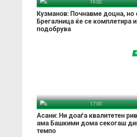
19:00
Брегалница Штип
Арсими 
Кузманов: Почнавме доцна, но 
Брегалница ќе се комплетира и
подобрува
17:00
Башкими
Ти
Асани: Ни доаѓа квалитетен рив
ама Башкими дома секогаш ди
темпо