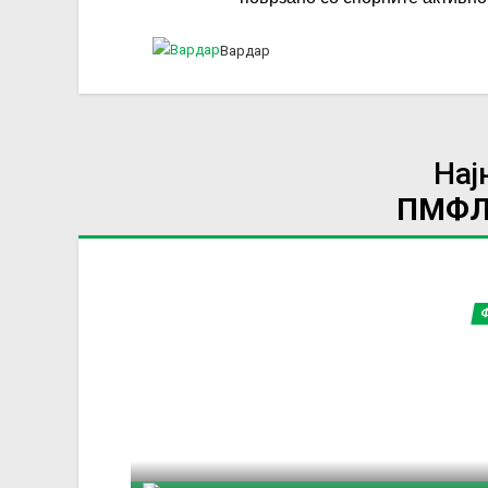
Вардар
Нај
ПМФЛ