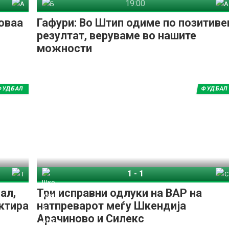
19:00
1973
Брегалница Штип
Арсими 1973
оваа
Гафури: Во Штип одиме по позитиве
резултат, веруваме во нашите
можности
ФУДБАЛ
ФУДБАЛ
1
-
1
квеш
Шкендија Арачиново
Силекс
ал,
Три исправни одлуки на ВАР на
ктира
натпреварот меѓу Шкендија
Арачиново и Силекс