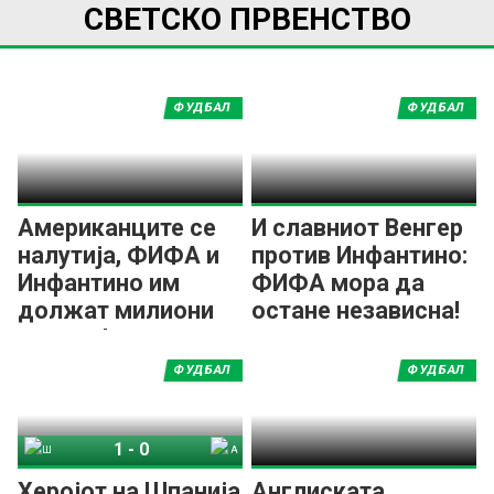
СВЕТСКО ПРВЕНСТВО
ФУДБАЛ
ФУДБАЛ
Американците се
И славниот Венгер
налутија, ФИФА и
против Инфантино:
Инфантино им
ФИФА мора да
должат милиони
остане независна!
долари!
ФУДБАЛ
ФУДБАЛ
1
-
0
Шпанија
Аргентина
Херојот на Шпанија
Англиската