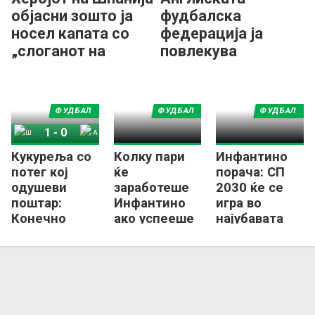
објасни зошто ја
фудбалска
носел капата со
федерација ја
„слоганот на
повлекува
Трамп“
поддршката за
Инфантино!
ФУДБАЛ
ФУДБАЛ
ФУДБАЛ
1
-
0
Кукуреља со
Колку пари
Инфантино
Шпанија
Аргентина
потег кој
ќе
порача: СП
одушеви
заработеше
2030 ќе се
поштар:
Инфантино
игра во
Конечно
ако успееше
најубавата
Англичанец
да го
земја!
со медал од
„продаде
СП (ФОТО)
фудбалот“?