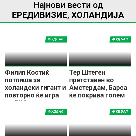
Најнови вести од
ЕРЕДИВИЗИЕ, ХОЛАНДИЈА
ФУДБАЛ
ФУДБАЛ
Филип Костиќ
Тер Штеген
потпиша за
претставен во
холандски гигант и
Амстердам, Барса
повторно ќе игра
ќе покрива голем
во ЛШ!
дел од платата
ФУДБАЛ
ФУДБАЛ