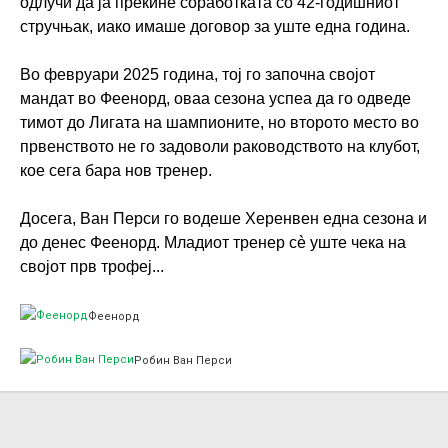
одлучи да ја прекине соработката со 42-годишниот
стручњак, иако имаше договор за уште една година.
Во февруари 2025 година, тој го започна својот
мандат во Феенорд, оваа сезона успеа да го одведе
тимот до Лигата на шампионите, но второто место во
првенството не го задоволи раководството на клубот,
кое сега бара нов тренер.
Досега, Ван Перси го водеше Херенвен една сезона и
до денес Феенорд. Младиот тренер сè уште чека на
својот прв трофеј...
Феенорд
Робин Ван Перси