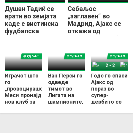
Душан Тадиќ се
Себаљос
врати во земјата
„заглавен“ во
каде е вистинска
Мадрид, Ајакс се
фудбалска
откажа од
легенда
неговиот трансфер
ФУДБАЛ
ФУДБАЛ
ФУДБАЛ
2
-
2
Играчот што
Ван Перси го
Годс го спаси
Ајакс
ПСВ Ајндховен
го
одведе
Ајакс од
„провоцираше“
тимот во
пораз во
Меси пронајде
Лигата на
супер-
нов клуб за
шампионите,
дербито со
време на СП
па доби
ПСВ
отказ
Ајндховен