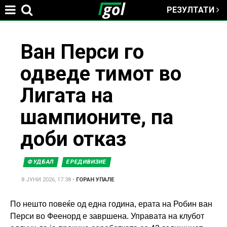
РЕЗУЛТАТИ
Jump to navigation
You
Ван Перси го
одведе тимот во
are
Лигата на
here
шампионите, па
доби отказ
ФУДБАЛ
ЕРЕДИВИЗИЕ
8 ЈУНИ 2026, 17:38
•
ГОРАН УПАЛЕ
По нешто повеќе од една година, ерата на Робин ван
Перси во Феенорд е завршена. Управата на клубот