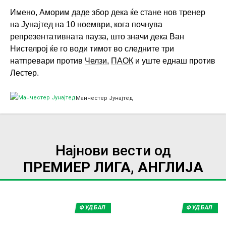
Имено, Аморим даде збор дека ќе стане нов тренер
на Јунајтед на 10 ноември, кога почнува
репрезентативната пауза, што значи дека Ван
Нистелрој ќе го води тимот во следните три
натпревари против
Челзи
,
ПАОК
и уште еднаш против
Лестер.
Манчестер Јунајтед
Најнови вести од
ПРЕМИЕР ЛИГА, АНГЛИЈА
ФУДБАЛ
ФУДБАЛ