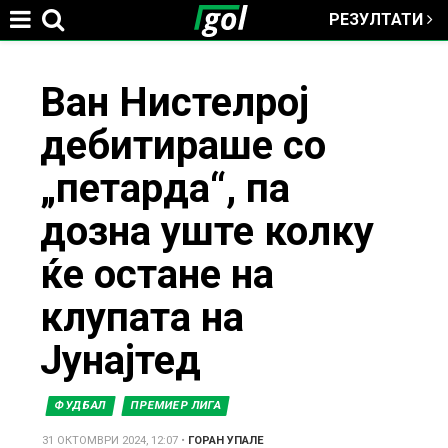
РЕЗУЛТАТИ
Jump to navigation
You
Ван Нистелрој
дебитираше со
are
„петарда“, па
here
дозна уште колку
ќе остане на
клупата на
Јунајтед
ФУДБАЛ
ПРЕМИЕР ЛИГА
31 ОКТОМВРИ 2024, 12:07
•
ГОРАН УПАЛЕ