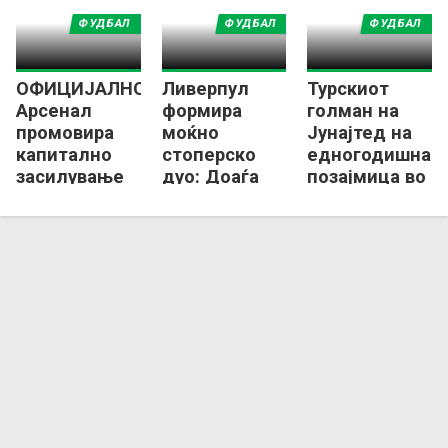
ФУДБАЛ
ФУДБАЛ
ФУДБАЛ
ОФИЦИЈАЛНО:
Ливерпул
Турскиот
Арсенал
формира
голман на
промовира
моќно
Јунајтед на
капитално
стоперско
едногодишна
засилување
дуо: Доаѓа
позајмица во
од Њукасл!
дефанзивец
Селта Виго
од
Барселона!