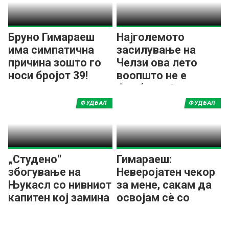
Бруно Гимараеш
Најголемото
има симпатична
засилување на
причина зошто го
Челзи ова лето
носи бројот 39!
воопшто не е
фудбалер?
ФУДБАЛ
ФУДБАЛ
„Студено“
Гимараеш:
збогување на
Неверојатен чекор
Њукасл со нивниот
за мене, сакам да
капитен кој замина
освојам сѐ со
во Арсенал
Арсенал!