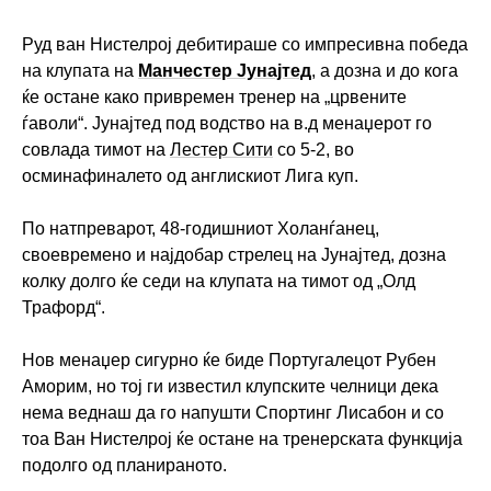
Руд ван Нистелрој дебитираше со импресивна победа
на клупата на
Манчестер Јунајтед
, а дозна и до кога
ќе остане како привремен тренер на „црвените
ѓаволи“. Јунајтед под водство на в.д менаџерот го
совлада тимот на
Лестер Сити
со 5-2, во
осминафиналето од англискиот Лига куп.
По натпреварот, 48-годишниот Холанѓанец,
своевремено и најдобар стрелец на Јунајтед, дозна
колку долго ќе седи на клупата на тимот од „Олд
Трафорд“.
Нов менаџер сигурно ќе биде Португалецот Рубен
Аморим, но тој ги известил клупските челници дека
нема веднаш да го напушти Спортинг Лисабон и со
тоа Ван Нистелрој ќе остане на тренерската функција
подолго од планираното.