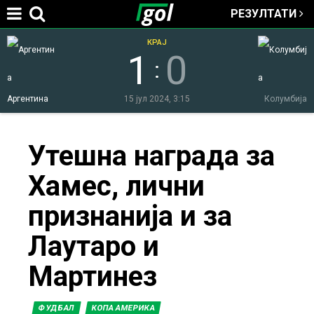
РЕЗУЛТАТИ
Jump to navigation
КРАЈ
1
0
:
Аргентина
15 јул 2024, 3:15
Колумбија
You
Утешна награда за
Хамес, лични
are
признанија и за
here
Лаутаро и
Мартинез
ФУДБАЛ
КОПА АМЕРИКА