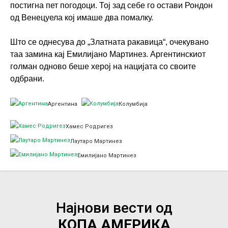
постигна пет погодоци. Тој зад себе го остави Рондон
од Венецуела кој имаше два помалку.
Што се однесува до „Златната ракавица“, очекувано
таа замина кај Емилијано Мартинез. Аргентинскиот
голман одново беше херој на нацијата со своите
одбрани.
Аргентина
Колумбија
Хамес Родригез
Лаутаро Мартинез
Емилијано Мартинез
Најнови вести од
КОПА АМЕРИКА