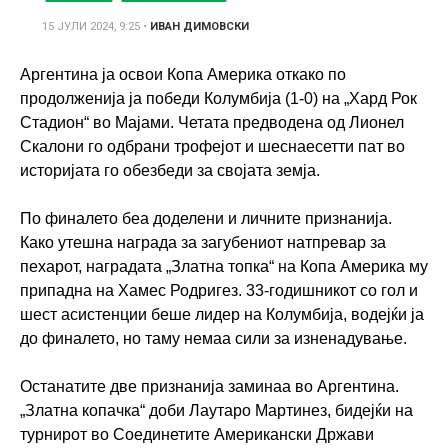
15 ЈУЛИ 2024, 9:25
•
ИВАН ДИМОВСКИ
Аргентина ја освои Копа Америка откако по
продолженија ја победи Колумбија (1-0) на „Хард Рок
Стадион“ во Мајами. Четата предводена од Лионел
Скалони го одбрани трофејот и шеснаесетти пат во
историјата го обезбеди за својата земја.
По финалето беа доделени и личните признанија.
Како утешна награда за загубениот натпревар за
пехарот, наградата „Златна топка“ на Копа Америка му
припадна на Хамес Родригез. 33-годишникот со гол и
шест асистенции беше лидер на Колумбија, водејќи ја
до финалето, но таму немаа сили за изненадување.
Останатите две признанија заминаа во Аргентина.
„Златна копачка“ доби Лаутаро Мартинез, бидејќи на
турнирот во Соединетите Американски Држави