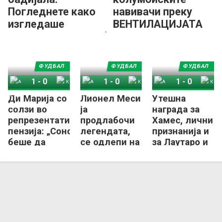
Погледнете како
навивачи преку
изгледаше
ВЕНТИЛАЦИЈАТА
повредениот зглоб
влегуваа на
на Меси (ФОТО)
стадионот
ФУДБАЛ
ФУДБАЛ
ФУДБАЛ
1
-
0
1
-
0
1
-
0
Ди Марија со
Лионел Меси
Утешна
Аргентина
Колумбија
Аргентина
Колумбија
Аргентина
Колумбија
солзи во
ја
награда за
репрезентативна
продлабочи
Хамес, лични
пензија: „Сонот
легендата,
признанија и
беше да
се одлепи на
за Лаутаро и
заминам вака...“
врвот на
Мартинез
„вечната“
листа!