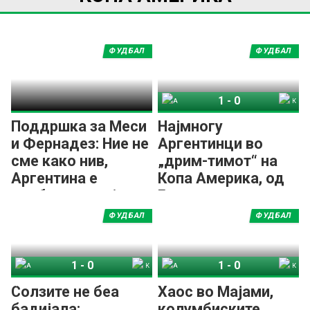
ФУДБАЛ
ФУДБАЛ
1
-
0
Аргентина
Колумбија
Поддршка за Меси
Најмногу
и Фернадез: Ние не
Аргентинци во
сме како нив,
„дрим-тимот“ на
Аргентина е
Копа Америка, од
слободна земја
Бразил има само
еден
ФУДБАЛ
ФУДБАЛ
1
-
0
1
-
0
Аргентина
Колумбија
Аргентина
Колумбија
Солзите не беа
Хаос во Мајами,
бадијала:
колумбиските