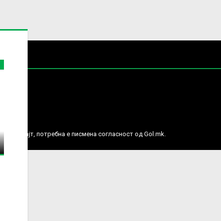
е права.
ј веб сајт, потребна е писмена согласност од Gol.mk.