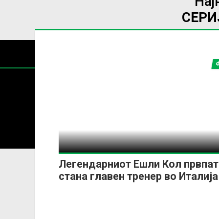
Нај
СЕРИ
Содржин
За секоја форма на распространување, репродукција и
Легендарниот Ешли Кол првпат
стана главен тренер во Италија