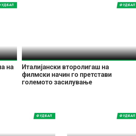
ФУДБАЛ
ФУДБАЛ
а на
Италијански второлигаш на
филмски начин го претстави
големото засилување
ФУДБАЛ
ФУДБАЛ