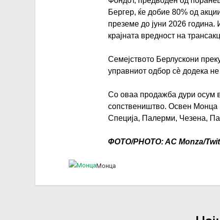
Фондот, предводен од поране
Бергер, ќе добие 80% од акции
преземе до јуни 2026 година.
крајната вредност на трансакц
Семејството Берлускони преку
управниот одбор сѐ додека не
Со оваа продажба дури осум 
сопствеништво. Освен Монца 
Специја, Палерми, Чезена, Па
ФОТО/PHOTO: AC Monza/Twit
Монца