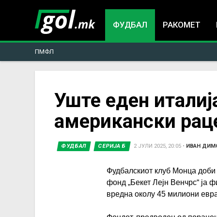
ФУДБАЛ
РАКОМЕТ
ПМФЛ
You
Уште еден италиј
американски рац
are
here
ФУДБАЛ
СЕРИЈА Б
2 ЈУЛИ 2025, 20:05
•
ИВАН ДИМ
Фудбалскиот клуб Монца доби
фонд „Бекет Лејн Венчрс“ ја 
вредна околу 45 милиони евра