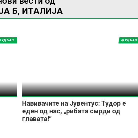
нови вести од
ЈА Б, ИТАЛИЈА
ИМПРЕСУМ
МАРКЕТИНГ
КОНТАКТ
RSS
ФУДБАЛ
ФУДБАЛ
© 2016-2026 Gol.mk
Сите права задржани
ите на Gol.mk се заштитени со Законот за авторското право и сроднит
ли комерцијална употреба на текстови, фотографии или податоци од ово
Навивачите на Јувентус: Тудор е
еден од нас, „рибата смрди од
главата!“