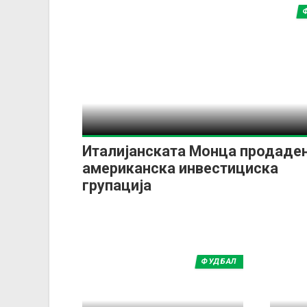
Италијанската Монца продаден
американска инвестициска
групација
ФУДБАЛ