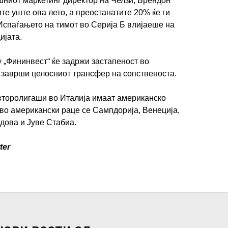
шниот маркетинг директор на Челзи, Брендон
те уште ова лето, а преостанатите 20% ќе ги
 Испаѓањето на тимот во Серија Б влијаеше на
ијата.
 „Фининвест“ ќе задржи застапеност во
 заврши целосниот трансфер на сопственоста.
второлигаши во Италија имаат американско
во американски раце се Сампдорија, Венеција,
дова и Јуве Стабиа.
ter