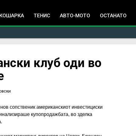
Jump to navigation
КОШАРКА
ТЕНИС
АВТО-МОТО
ОСТАНАТО
ански клуб оди во
е
ОВСКИ
 нов сопственик американскиот инвестициски
финализираше купопродажбата, во зделка
.