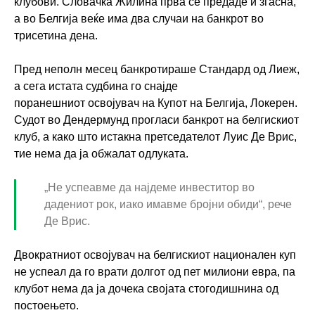
клубови. Словачка Жилина прва се предаде и згасна,
а во Белгија веќе има два случаи на банкрот во
трисетина дена.
Пред неполн месец банкротираше Стандард од Лиеж,
а сега истата судбина го снајде
поранешниот освојувач на Купот на Белгија, Локерен.
Судот во Дендермунд прогласи банкрот на белгискиот
клуб, а како што истакна претседателот Луис Де Врис,
тие нема да ја обжалат одлуката.
„Не успеавме да најдеме инвеститор во
дадениот рок, иако имавме бројни обиди“, рече
Де Врис.
Двократниот освојувач на белгискиот национален куп
не успеал да го врати долгот од пет милиони евра, па
клубот нема да ја дочека својата стогодишнина од
постоењето.