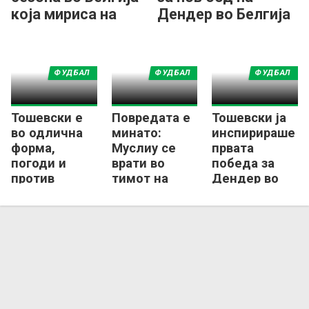
која мириса на
Дендер во Белгија
историја!
ФУДБАЛ
ФУДБАЛ
ФУДБАЛ
Тошевски е
Повредата е
Тошевски ја
во одлична
минато:
инспирираше
форма,
Муслиу се
првата
погоди и
врати во
победа за
против
тимот на
Дендер во
Вестерло во
Сент Труден
белгиската
Про лигата!
елита!