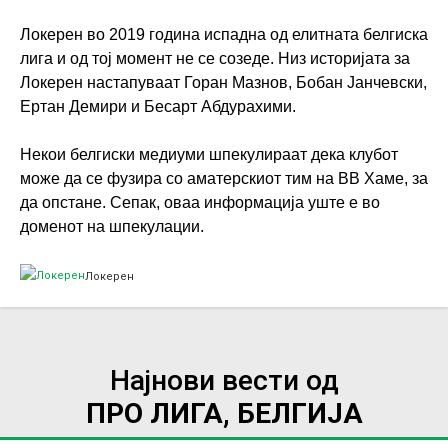
Локерен во 2019 година испадна од елитната белгиска
лига и од тој момент не се созеде. Низ историјата за
Локерен настапуваат Горан Мазнов, Бобан Јанчевски,
Ертан Демири и Бесарт Абдурахими.
Некои белгиски медиуми шпекулираат дека клубот
може да се фузира со аматерскиот тим на ВВ Хаме, за
да опстане. Сепак, оваа информација уште е во
доменот на шпекулации.
Локерен
Најнови вести од
ПРО ЛИГА, БЕЛГИЈА