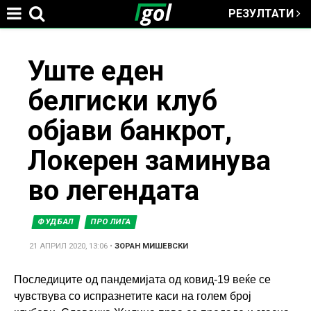
РЕЗУЛТАТИ
Jump to navigation
You
Уште еден
белгиски клуб
are
објави банкрот,
here
Локерен заминува
во легендата
ФУДБАЛ
ПРО ЛИГА
21 АПРИЛ 2020, 13:06
•
ЗОРАН МИШЕВСКИ
Последиците од пандемијата од ковид-19 веќе се
чувствува со испразнетите каси на голем број