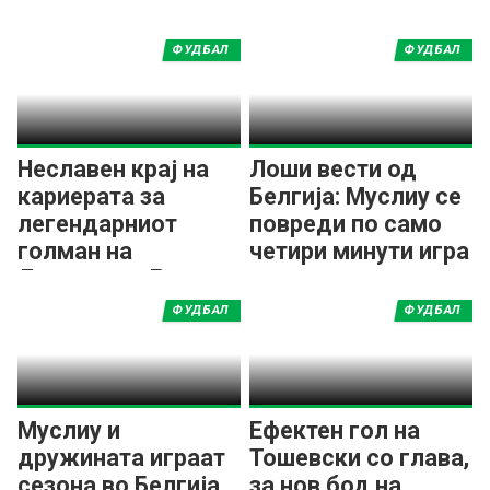
ФУДБАЛ
ФУДБАЛ
Неславен крај на
Лоши вести од
кариерата за
Белгија: Муслиу се
легендарниот
повреди по само
голман на
четири минути игра
Ливерпул и Бриж
ФУДБАЛ
ФУДБАЛ
Муслиу и
Ефектен гол на
дружината играат
Тошевски со глава,
сезона во Белгија
за нов бод на