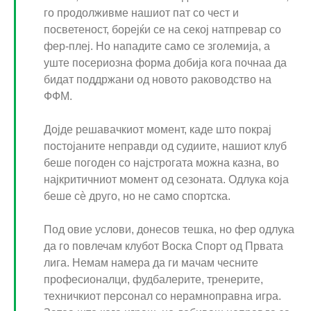
го продолживме нашиот пат со чест и
посветеност, борејќи се на секој натпревар со
фер-плеј. Но нападите само се зголемија, а
уште посериозна форма добија кога почнаа да
бидат поддржани од новото раководство на
ФФМ.
Дојде решавачкиот момент, каде што покрај
постојаните неправди од судиите, нашиот клуб
беше погоден со најстрогата можна казна, во
најкритичниот момент од сезоната. Одлука која
беше сè друго, но не само спортска.
Под овие услови, донесов тешка, но фер одлука
да го повлечам клубот Воска Спорт од Првата
лига. Немам намера да ги мачам чесните
професионалци, фудбалерите, тренерите,
техничкиот персонал со нерамноправна игра.