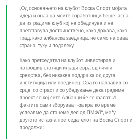
„Од основањето на клубот Воска Спорт мојата
идеја и онаа на моите соработници беше јасна -
да изградиме клуб кој нè обединува и нè
претставува достоинствено, како држава, како
град, како албанска заедница, не само на оваа
страна, туку и подалеку.
Како претседател на клубот инвестирав и
потрошив стотици илјади евра од лични
средства, без никаква поддршка од друга
институција или поединец. Ова го направив со
срце, со страст и со убедување дека градиме
проект со кој сите Албанци ќе се фалат. И
фактите сами зборуваат -за кратко време
успеавме да станеме дел од ПМФЛ“, меѓу
другото истакна претседателот на Воска Спорт и
продолжи: