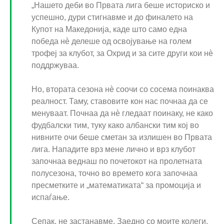
„Нашето деби во Првата лига беше историско и
успешно, дури стигнавме и до финалето на
Купот на Македонија, каде што само една
победа нè делеше од освојување на голем
трофеј за клубот, за Охрид и за сите други кои нè
поддржуваа.
Но, втората сезона нè соочи со сосема поинаква
реалност. Таму, ставовите кон нас почнаа да се
менуваат. Почнаа да нè гледаат поинаку, не како
фудбалски тим, туку како албански тим кој во
нивните очи беше сметан за излишен во Првата
лига. Нападите врз мене лично и врз клубот
започнаа веднаш по почетокот на пролетната
полусезона, точно во времето кога започнаа
пресметките и „математиката“ за промоција и
испаѓање.
Сепак, не застанавме. Заедно со моите колеги,