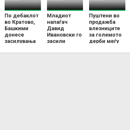
По дебаклот
Младиот
Пуштени во
во Кратово,
напаѓач
продажба
Башкими
Давид
влезниците
донесе
Ивановски го
за големото
засилувања
засили
дерби меѓу
од Албанија,
битолски
Вардар и
Камерун,
Пелистер
Шкендија
Нигерија и
Германија