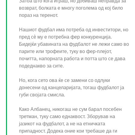
Затоа што кога играш, но добиваш неправда за
возврат, болката е многу поголема од кој било
пораз на теренот.
Нашиот фудбал има потреба од инвеститори, но
пред сè му е потребна фер конкуренција.
Бидејќи убавината на фудбалот не лежи само во
парите или трофеите, туку во фер-плејот,
почитта, напорната работа и потта што се дава
подеднакво за сите.
Но, кога сето ова ќе се замени со одлуки
донесени од канцеларијата, тогаш фудбалот ја
губи својата смисла.
Како Албанец, никогаш не сум барал посебен
третман, туку само еднаквост. Зборував на
јазикот на фудбалот, а не на етничката
припадност. Додека оние кои требаше да ги