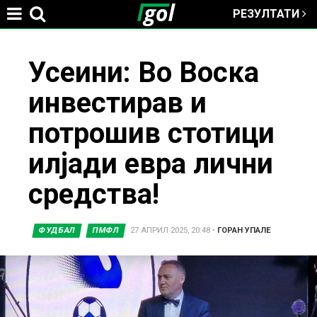
РЕЗУЛТАТИ
Jump to navigation
You
Усеини: Во Воска
инвестирав и
are
потрошив стотици
here
илјади евра лични
средства!
ФУДБАЛ
ПМФЛ
27 АПРИЛ 2025, 20:48
•
ГОРАН УПАЛЕ