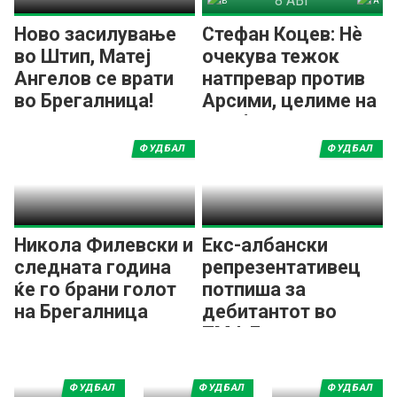
8 АВГ
Брегалница Штип
Арсими 1973
Ново засилување
Стефан Коцев: Нѐ
во Штип, Матеј
очекува тежок
Ангелов се врати
натпревар против
во Брегалница!
Арсими, целиме на
три бода
ФУДБАЛ
ФУДБАЛ
Никола Филевски и
Екс-албански
следната година
репрезентативец
ќе го брани голот
потпиша за
на Брегалница
дебитантот во
ПМФЛ
ФУДБАЛ
ФУДБАЛ
ФУДБАЛ