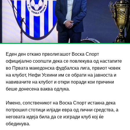
Еден ден откако прволигашот Воска Спорт
официјално соопшти дека се повлекува од настапите
во Првата македонска фудбалска лига, првиот човек
на клубот, Нефи Усеини им се обрати на јавноста и
навивачите на клубот и откри поради кои причини
беше донесена ваква одлука.
Имено, сопственикот на Воска Спорт истакна дека
потрошил стотици илјади евра од лични средства, а
неговата идеја била да се изгради клуб кој ќе
обединува.