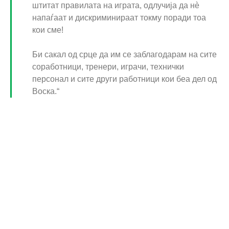
штитат правилата на играта, одлучија да нè
напаѓаат и дискриминираат токму поради тоа
кои сме!
Би сакал од срце да им се заблагодарам на сите
соработници, тренери, играчи, технички
персонал и сите други работници кои беа дел од
Воска.“