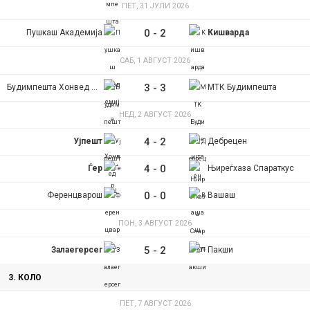
ПЕТ, 31 ЈУЛИ 2026
0
-
2
Пушкаш Академија
Кишварда
САБ, 1 АВГУСТ 2026
3
-
3
Будимпешта Хонвед ФЦ
МТК Будимпешта
НЕД, 2 АВГУСТ 2026
4
-
2
Ујпешт
Дебрецен
4
-
0
Ѓер
Њиреѓхаза Спараткус
0
-
0
Ференцварош
Вашаш
ПОН, 3 АВГУСТ 2026
5
-
2
Залаегерсег
Пакши
3. КОЛО
ПЕТ, 7 АВГУСТ 2026