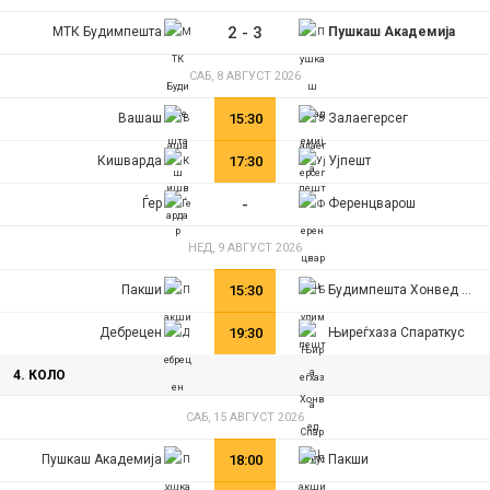
2
-
3
МТК Будимпешта
Пушкаш Академија
САБ, 8 АВГУСТ 2026
Вашаш
15:30
Залаегерсег
Кишварда
17:30
Ујпешт
-
Ѓер
Ференцварош
НЕД, 9 АВГУСТ 2026
Пакши
15:30
Будимпешта Хонвед ФЦ
Дебрецен
19:30
Њиреѓхаза Спараткус
4. КОЛО
САБ, 15 АВГУСТ 2026
Пушкаш Академија
18:00
Пакши