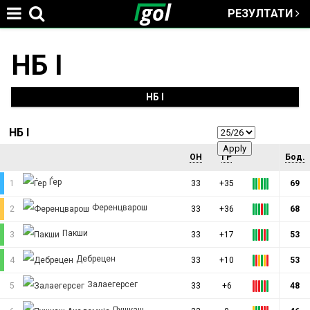
РЕЗУЛТАТИ
Jump to navigation
НБ I
You
are
НБ I
here
НБ I
ОН
ГР
Бод.
Ѓер
1
33
+35
69
Ференцварош
2
33
+36
68
Пакши
3
33
+17
53
Дебрецен
4
33
+10
53
Залаегерсег
5
33
+6
48