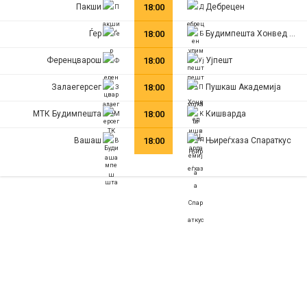
Пакши
18:00
Дебрецен
Ѓер
18:00
Будимпешта Хонвед ФЦ
Ференцварош
18:00
Ујпешт
Залаегерсег
18:00
Пушкаш Академија
МТК Будимпешта
18:00
Кишварда
Вашаш
18:00
Њиреѓхаза Спараткус