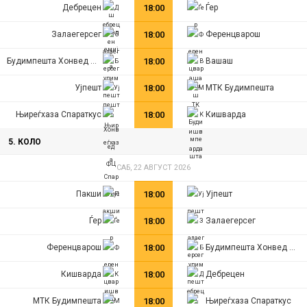
Дебрецен
18:00
Ѓер
Залаегерсег
18:00
Ференцварош
Будимпешта Хонвед ФЦ
18:00
Вашаш
Ујпешт
18:00
МТК Будимпешта
Њиреѓхаза Спараткус
18:00
Кишварда
5. КОЛО
САБ, 22 АВГУСТ 2026
Пакши
18:00
Ујпешт
Ѓер
18:00
Залаегерсег
Ференцварош
18:00
Будимпешта Хонвед ФЦ
Кишварда
18:00
Дебрецен
МТК Будимпешта
18:00
Њиреѓхаза Спараткус