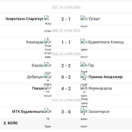
ПЕТ, 24 ЈУЛИ 2026
2
-
1
Њиреѓхаза Спараткус
Ујпешт
САБ, 25 ЈУЛИ 2026
1
-
1
Кишварда
Будимпешта Хонвед ФЦ
НЕД, 26 ЈУЛИ 2026
2
-
2
Вашаш
Ѓер
0
-
2
Дебрецен
Пушкаш Академија
4
-
2
Пакши
Ференцварош
ПОН, 27 ЈУЛИ 2026
3
-
0
МТК Будимпешта
Залаегерсег
2. КОЛО