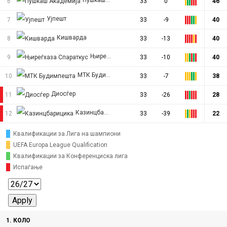
Пушкаш Академија
6
33
0
46
Ујпешт
7
33
-9
40
Кишварда
8
33
-13
40
Њиреѓхаза Спараткус
9
33
-10
40
МТК Будимпешта
10
33
-7
38
Диосѓер
11
33
-26
28
Казинцбарицика
12
33
-39
22
Квалификации за Лига на шампиони
UEFA Europa League Qualification
Квалификации за Конференциска лига
Испаѓање
1. КОЛО