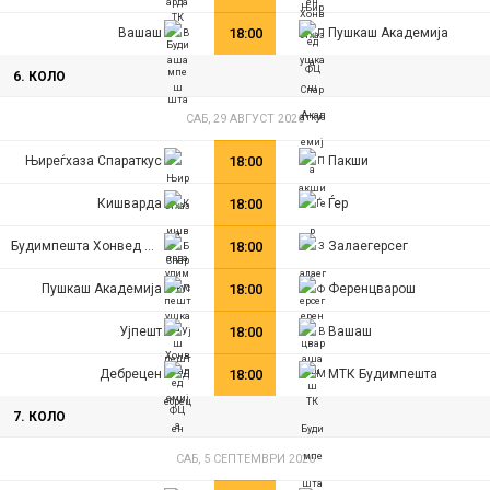
Вашаш
18:00
Пушкаш Академија
6. КОЛО
САБ, 29 АВГУСТ 2026
Њиреѓхаза Спараткус
18:00
Пакши
Кишварда
18:00
Ѓер
Будимпешта Хонвед ФЦ
18:00
Залаегерсег
Пушкаш Академија
18:00
Ференцварош
Ујпешт
18:00
Вашаш
Дебрецен
18:00
МТК Будимпешта
7. КОЛО
САБ, 5 СЕПТЕМВРИ 2026