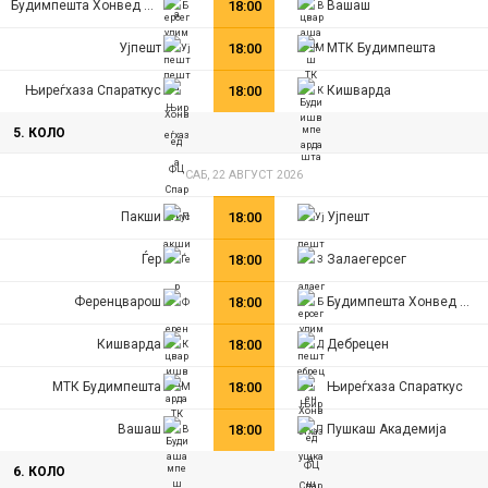
Будимпешта Хонвед ФЦ
18:00
Вашаш
Ујпешт
18:00
МТК Будимпешта
Њиреѓхаза Спараткус
18:00
Кишварда
5. КОЛО
САБ, 22 АВГУСТ 2026
Пакши
18:00
Ујпешт
Ѓер
18:00
Залаегерсег
Ференцварош
18:00
Будимпешта Хонвед ФЦ
Кишварда
18:00
Дебрецен
МТК Будимпешта
18:00
Њиреѓхаза Спараткус
Вашаш
18:00
Пушкаш Академија
6. КОЛО