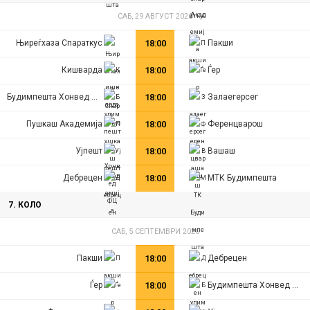
САБ, 29 АВГУСТ 2026
Њиреѓхаза Спараткус
18:00
Пакши
Кишварда
18:00
Ѓер
Будимпешта Хонвед ФЦ
18:00
Залаегерсег
Пушкаш Академија
18:00
Ференцварош
Ујпешт
18:00
Вашаш
Дебрецен
18:00
МТК Будимпешта
7. КОЛО
САБ, 5 СЕПТЕМВРИ 2026
Пакши
18:00
Дебрецен
Ѓер
18:00
Будимпешта Хонвед ФЦ