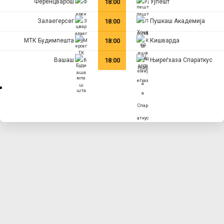
Ференцварош
18:00
Ујпешт
Залаегерсег
18:00
Пушкаш Академија
МТК Будимпешта
18:00
Кишварда
Вашаш
18:00
Њиреѓхаза Спараткус