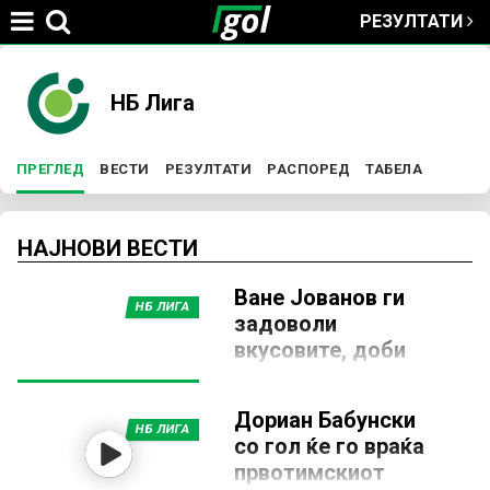
РЕЗУЛТАТИ
Jump to navigation
You
НБ Лига
are
ПРЕГЛЕД
(ACTIVE TAB)
ВЕСТИ
РЕЗУЛТАТИ
РАСПОРЕД
ТАБЕЛА
P
here
r
НАЈНОВИ ВЕСТИ
Ване Јованов ги
i
НБ ЛИГА
задоволи
вкусовите, доби
m
нов договор од
Нирегихаза!
a
Дориан Бабунски
20 ЈУНИ 2026, 20:25
НБ ЛИГА
со гол ќе го враќа
Македонскиот фудбалер
r
првотимскиот
Ване Јованов го продолжи