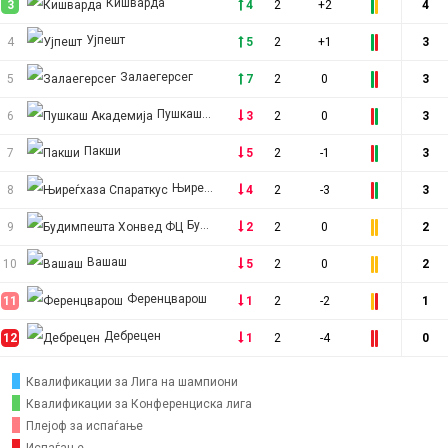
Кишварда
3
4
2
+2
4
Ујпешт
4
5
2
+1
3
Залаегерсег
5
7
2
0
3
Пушкаш Академија
6
3
2
0
3
Пакши
7
5
2
-1
3
Њиреѓхаза Спараткус
8
4
2
-3
3
Будимпешта Хонвед ФЦ
9
2
2
0
2
Вашаш
10
5
2
0
2
Ференцварош
11
1
2
-2
1
Дебрецен
12
1
2
-4
0
Квалификации за Лига на шампиони
Квалификации за Конференциска лига
Плејоф за испаѓање
Испаѓање