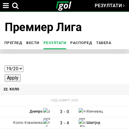
РЕЗУЛТАТИ
Jump to navigation
Премиер Лига
You
are
ПРЕГЛЕД
ВЕСТИ
РЕЗУЛТАТИ
(ACTIVE TAB)
РАСПОРЕД
ТАБЕЛА
P
here
r
i
22. КОЛО
m
НЕД, 8 МАРТ 2020
a
3
-
0
Днипро
Иличевец
r
3
-
4
Колос Ковалинка
Шахтјор