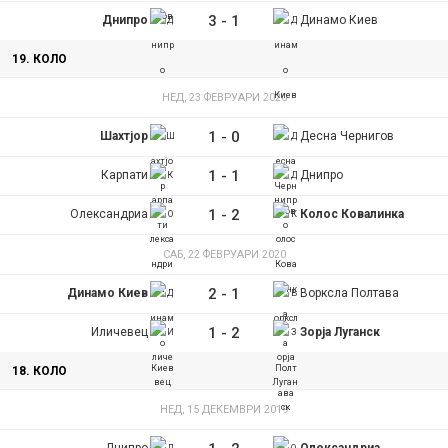
3
-
1
Днипро
Динамо Киев
19. КОЛО
НЕД, 23 ФЕВРУАРИ 2020
1
-
0
Шахтјор
Десна Чернигов
1
-
1
Карпати
Днипро
1
-
2
Олександриа
Колос Ковалинка
САБ, 22 ФЕВРУАРИ 2020
2
-
1
Динамо Киев
Ворксла Полтава
1
-
2
Иличевец
Зорја Луганск
18. КОЛО
НЕД, 15 ДЕКЕМВРИ 2019
Днипро
Олександриа