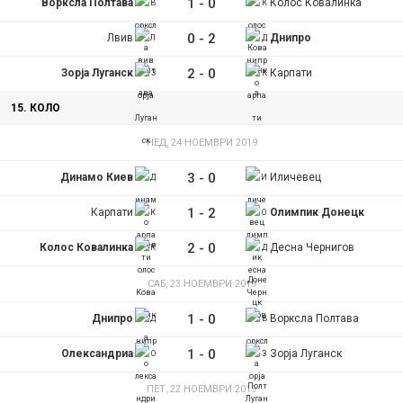
1
-
0
Ворксла Полтава
Колос Ковалинка
0
-
2
Лвив
Днипро
2
-
0
Зорја Луганск
Карпати
15. КОЛО
НЕД, 24 НОЕМВРИ 2019
3
-
0
Динамо Киев
Иличевец
1
-
2
Карпати
Олимпик Донецк
2
-
0
Колос Ковалинка
Десна Чернигов
САБ, 23 НОЕМВРИ 2019
1
-
0
Днипро
Ворксла Полтава
1
-
0
Олександриа
Зорја Луганск
ПЕТ, 22 НОЕМВРИ 2019