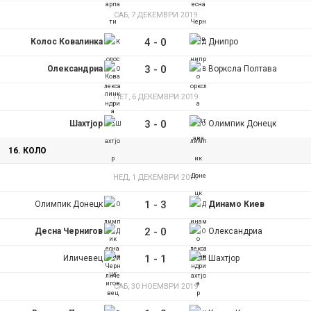
САБ, 7 ДЕКЕМВРИ 2019
4
-
0
Колос Ковалинка
Днипро
3
-
0
Олександриа
Ворксла Полтава
ПЕТ, 6 ДЕКЕМВРИ 2019
3
-
0
Шахтјор
Олимпик Донецк
16. КОЛО
НЕД, 1 ДЕКЕМВРИ 2019
1
-
3
Олимпик Донецк
Динамо Киев
2
-
0
Десна Чернигов
Олександриа
1
-
1
Иличевец
Шахтјор
САБ, 30 НОЕМВРИ 2019