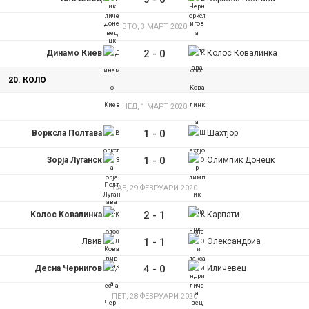
ВТО, 3 МАРТ 2020
2
-
0
Динамо Киев
Колос Ковалинка
20. КОЛО
НЕД, 1 МАРТ 2020
1
-
0
Ворксла Полтава
Шахтјор
1
-
0
Зорја Луганск
Олимпик Донецк
САБ, 29 ФЕВРУАРИ 2020
2
-
1
Колос Ковалинка
Карпати
1
-
1
Лвив
Олександриа
4
-
0
Десна Чернигов
Иличевец
ПЕТ, 28 ФЕВРУАРИ 2020