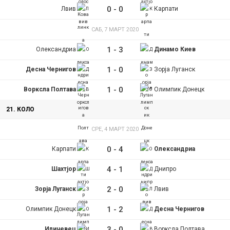
y
0
-
0
Лвив
Карпати
t
САБ, 7 МАРТ 2020
1
-
3
Олександриа
Динамо Киев
a
1
-
0
Десна Чернигов
Зорја Луганск
b
1
-
0
Ворксла Полтава
Олимпик Донецк
s
21. КОЛО
СРЕ, 4 МАРТ 2020
0
-
4
Карпати
Олександриа
4
-
1
Шахтјор
Днипро
2
-
0
Зорја Луганск
Лвив
1
-
2
Олимпик Донецк
Десна Чернигов
3
-
0
Иличевец
Ворксла Полтава