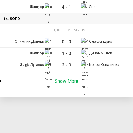
4
-
1
Шахтјор
Лвив
14. КОЛО
НЕД, 10 НОЕМВРИ 2019
0
-
0
Олимпик Донецк
Олександриа
1
-
0
Шахтјор
Динамо Киев
2
-
0
Зорја Луганск
Колос Ковалинка
Show More