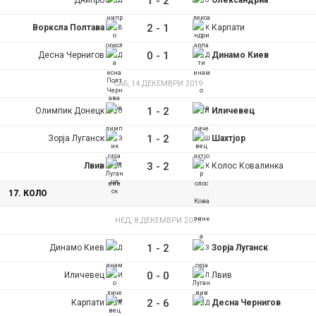
1
-
2
2
-
1
Ворксла Полтава
Карпати
0
-
1
Десна Чернигов
Динамо Киев
САБ, 14 ДЕКЕМВРИ 2019
1
-
2
Олимпик Донецк
Иличевец
1
-
2
Зорја Луганск
Шахтјор
3
-
2
Лвив
Колос Ковалинка
17. КОЛО
НЕД, 8 ДЕКЕМВРИ 2019
1
-
2
Динамо Киев
Зорја Луганск
0
-
0
Иличевец
Лвив
2
-
6
Карпати
Десна Чернигов