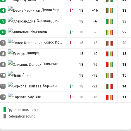
Десна Чернигов
4
1
18
+16
33
Олександриа
5
18
+6
33
Иличевец
6
1
18
-9
22
Колос Ковалинка
7
1
18
-13
20
Днипро
8
18
-10
18
Олимпик Донецк
9
18
-16
18
Лвив
10
18
-18
15
Ворксла Полтава
11
1
18
-21
14
Карпати
12
1
18
-18
11
Група за шампион
Relegation round