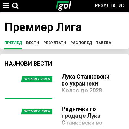
РЕЗУЛТАТИ
Jump to navigation
Премиер Лига
You
are
ПРЕГЛЕД
(ACTIVE TAB)
ВЕСТИ
РЕЗУЛТАТИ
РАСПОРЕД
ТАБЕЛА
P
here
r
НАЈНОВИ ВЕСТИ
Лука Станковски
i
ПРЕМИЕР ЛИГА
во украински
Колос до 2028
m
година
a
25 ФЕВРУАРИ 2026, 14:15
Раднички го
Српскиот суперлигаш
ПРЕМИЕР ЛИГА
продаде Лука
Раднички реализира нов
r
трансфер, откако го продаде
Станковски во
македонскиот