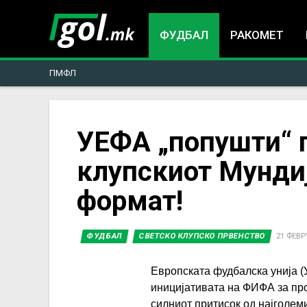
ФУДБАЛ
РАКОМЕТ
ПМФЛ
You
УЕФА „попушти“ 
клупскиот Мунди
are
формат!
here
ФУДБАЛ
СВЕТСКО КЛУПСКО ПРВЕНСТВО
21 ФЕВР
Европската фудбалска унија (
иницијативата на ФИФА за пр
силниот притисок од најголем