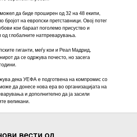
 можел да биде проширен од 32 на 48 екипи,
о бројот на европски претставници. Овој потег
лубови кои бараат поголемо присуство и
 од глобалните натпреварувања.
ските гиганти, меѓу кои и Реал Мадрид,
нирот да се одржува почесто, но засега
години.
ажува дека УЕФА е подготвена на компромис со
 може да донесе нова ера во организацијата на
варувања и дополнително да ја засили
те великани.
нови вести од