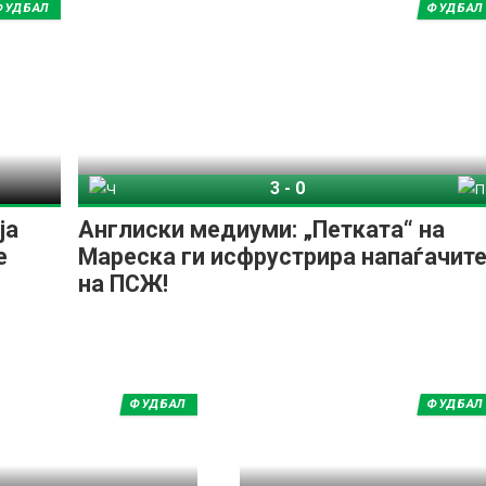
ФУДБАЛ
ФУДБАЛ
3
-
0
Челзи
ПСЖ
ја
Англиски медиуми: „Петката“ на
е
Мареска ги исфрустрира напаѓачит
на ПСЖ!
ФУДБАЛ
ФУДБАЛ