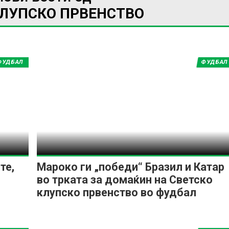
КЛУПСКО ПРВЕНСТВО
ИМПРЕСУМ
МАРКЕТИНГ
КОНТАКТ
RSS
ФУДБАЛ
ФУДБАЛ
© 2016-2026 Gol.mk
Сите права задржани
ите на Gol.mk се заштитени со Законот за авторското право и сроднит
ли комерцијална употреба на текстови, фотографии или податоци од ово
те,
Мароко ги „победи“ Бразил и Катар
во трката за домаќин на Светско
клупско првенство во фудбал