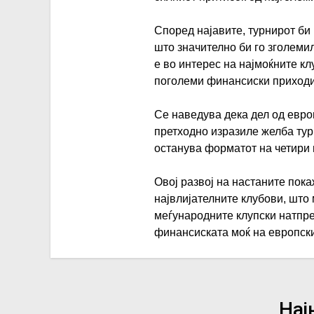
Според најавите, турнирот би
што значително би го зголемил
е во интерес на најмоќните к
поголеми финансиски приходи
Се наведува дека дел од европ
претходно изразиле желба тур
останува форматот на четири 
Овој развој на настаните пок
највлијателните клубови, што
меѓународните клупски натпре
финансиската моќ на европски
Нај