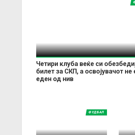
Четири клуба веќе си обезбеди
билет за СКП, а освојувачот не 
еден од нив
ФУДБАЛ