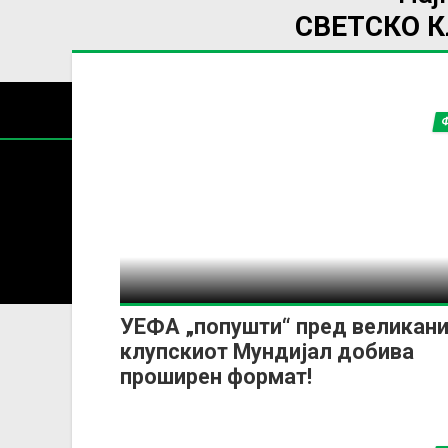
СВЕТСКО 
Содржин
За секоја форма на распространување, репродукција и
УЕФА „попушти“ пред великани
клупскиот Мундијал добива
проширен формат!