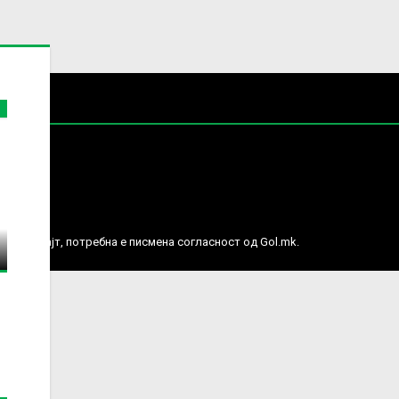
е права.
ј веб сајт, потребна е писмена согласност од Gol.mk.