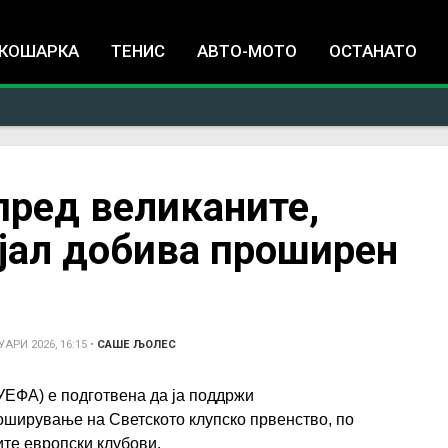
Jump to navigation
КОШАРКА
ТЕНИС
АВТО-МОТО
ОСТАНАТО
пред великаните,
јал добива проширен
УАРИ 2026, 16:15
•
САШЕ ЉОЛЕС
УЕФА) е подготвена да ја поддржи
оширување на Светското клупско првенство, по
ите европски клубови.