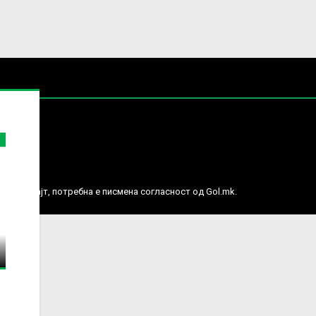
е права.
ј веб сајт, потребна е писмена согласност од Gol.mk.