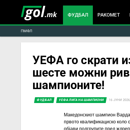
ФУДБАЛ
РАКОМЕТ
ПМФЛ
You
УЕФА го скрати и
шесте можни рива
are
шампионите!
here
ФУДБАЛ
УЕФА ЛИГА НА ШАМПИОНИ
16 ЈУНИ 2026,
Македонскиот шампион Вардар
првото квалификациско коло о
објави подгрупите пред ждрепк