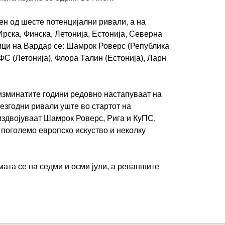
ен од шесте потенцијални ривали, а на
Ирска, Финска, Летонија, Естонија, Северна
ици на Вардар се: Шамрок Роверс (Република
ФС (Летонија), Флора Талин (Естонија), Ларн
 изминатите години редовно настапуваат на
незгодни ривали уште во стартот на
издвојуваат Шамрок Роверс, Рига и КуПС,
 поголемо европско искуство и неколку
ата се на седми и осми јули, а реваншите