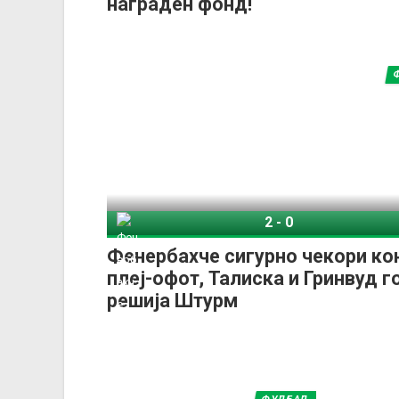
награден фонд!
2
-
0
Фенербахче
СК Штурм 
Фенербахче сигурно чекори ко
плеј-офот, Талиска и Гринвуд г
решија Штурм