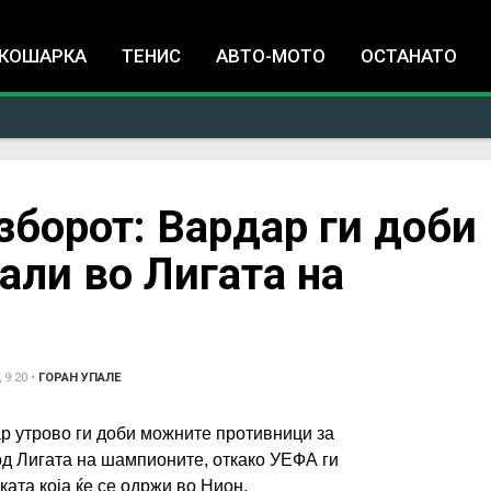
Jump to navigation
КОШАРКА
ТЕНИС
АВТО-МОТО
ОСТАНАТО
зборот: Вардар ги доби
ли во Лигата на
 9:20
•
ГОРАН УПАЛЕ
 утрово ги доби можните противници за
д Лигата на шампионите, откако УЕФА ги
ата која ќе се одржи во Нион.