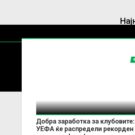
Нај
УЕФА Л
Содржин
За секоја форма на распространување, репродукција и
Добра заработка за клубовите:
УЕФА ќе распредели рекорден