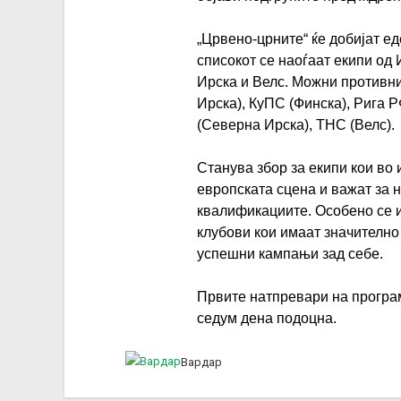
„Црвено-црните“ ќе добијат ед
списокот се наоѓаат екипи од 
Ирска и Велс. Можни противн
Ирска), КуПС (Финска), Рига Р
(Северна Ирска), ТНС (Велс).
Станува збор за екипи кои во
европската сцена и важат за 
квалификациите. Особено се 
клубови кои имаат значително
успешни кампањи зад себе.
Првите натпревари на програм
седум дена подоцна.
Вардар