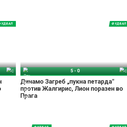
ФУДБАЛ
ФУДБАЛ
5
-
0
Грац
Динамо Загреб
Спирис Каунас
н
Динамо Загреб „пукна петарда“
о
против Жалгирис, Лион поразен во
Прага