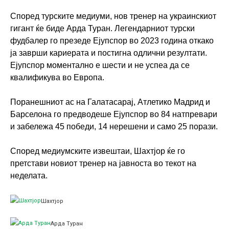
Според турските медиуми, нов тренер на украинскиот
гигант ќе биде Арда Туран. Легендарниот турски
фудбалер го презеде Ејупспор во 2023 година откако
ја заврши кариерата и постигна одлични резултати.
Ејупспор моментално е шести и не успеа да се
квалификува во Европа.
Поранешниот ас на Галатасарај, Атлетико Мадрид и
Барселона го предводеше Ејупспор во 84 натпревари
и забележа 45 победи, 14 нерешени и само 25 порази.
Според медиумските извештаи, Шахтјор ќе го
претстави новиот тренер на јавноста во текот на
неделата.
Шахтјор
Арда Туран