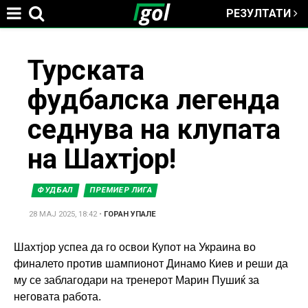
РЕЗУЛТАТИ
Jump to navigation
You
Турската
фудбалска легенда
are
седнува на клупата
here
на Шахтјор!
ФУДБАЛ
ПРЕМИЕР ЛИГА
28 МАЈ 2025, 18:42
•
ГОРАН УПАЛЕ
Шахтјор успеа да го освои Купот на Украина во
финалето против шампионот Динамо Киев и реши да
му се заблагодари на тренерот Марин Пушиќ за
неговата работа.