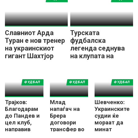
Славниот Арда
Турската
Туран е нов тренер
фудбалска
на украинскиот
легенда седнува
гигант Шахтјор
на клупата на
Шахтјор!
ФУДБАЛ
ФУДБАЛ
ФУДБАЛ
Трајков:
Млад
Шевченко:
Благодарам
напаѓач на
Украинските
до Пандев и
Брера
судии ќе
цел клуб,
договори
мораат да
направив
трансфер во
минат
добар избор
украински
полиграфски