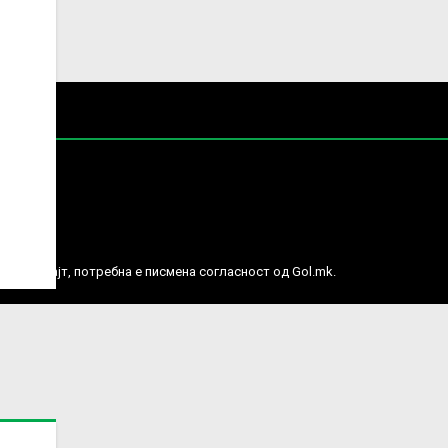
е права.
ј веб сајт, потребна е писмена согласност од Gol.mk.