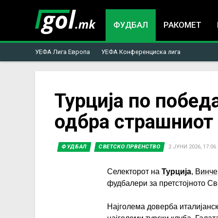
ФУДБАЛ
РАКОМЕТ
УЕФА Лига Европа
УЕФА Конференциска лига
You
Турција по побед
одбра страшниот 
are
here
ФУДБАЛ
СВЕТСКО ПРВЕНСТВО
2 ЈУНИ 2026, 17:06
Селекторот на
Турција
,
Винче
фудбалери за претстојното Св
Најголема доверба италијанск