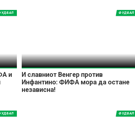
ФУДБАЛ
ФУДБАЛ
ФА и
И славниот Венгер против
и
Инфантино: ФИФА мора да остане
независна!
ФУДБАЛ
ФУДБАЛ