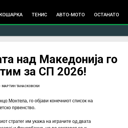
Jump to navigation
КОШАРКА
ТЕНИС
АВТО-МОТО
ОСТАНАТО
ата над Македонија го
тим за СП 2026!
•
МАРТИН ТАНАСКОВСКИ
нцо Монтела
, го објави конечниот список на
етско првенство.
иот стратег им укажа на играчите од двата