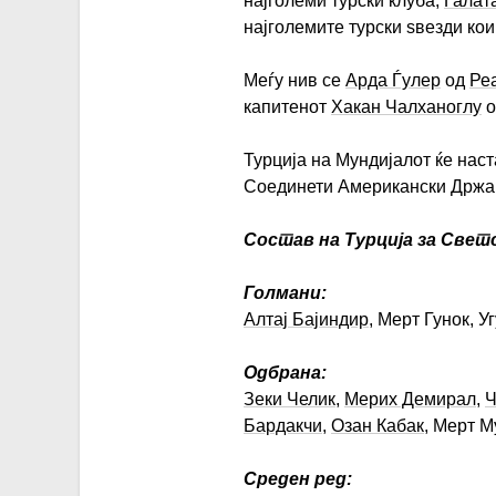
најголеми турски клуба,
Галат
најголемите турски ѕвезди кои
Меѓу нив се
Арда Ѓулер
од
Ре
капитенот
Хакан Чалханоглу
о
Турција на Мундијалот ќе наст
Соединети Американски Држа
Состав на Турција за Све
Голмани:
Алтај Бајиндир
, Мерт Гунок, У
Одбрана:
Зеки Челик
,
Мерих Демирал
,
Ч
Бардакчи
,
Озан Кабак
, Мерт 
Среден ред: