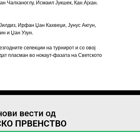
акан Чалханоглу, Исмаил Јукшек,
Кан Ајхан
.
 Јилдиз, Ирфан Џан Кахвеџи, Јунус Акгун,
ин и Џан Узун.
ИМПРЕСУМ
МАРКЕТИНГ
КОНТАКТ
RSS
езгодните селекции на турнирот и со овој
© 2016-2026 Gol.mk
едат пласман во нокаут-фазата на Светското
Сите права задржани
ите на Gol.mk се заштитени со Законот за авторското право и сроднит
ли комерцијална употреба на текстови, фотографии или податоци од ово
нови вести од
СКО ПРВЕНСТВО