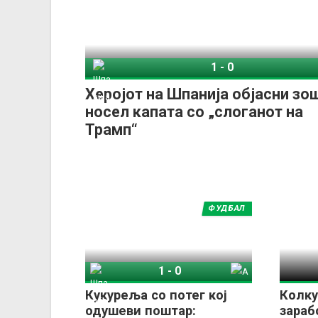
1
-
0
Шпанија
Арген
Херојот на Шпанија објасни зош
носел капата со „слоганот на
Трамп“
ФУДБАЛ
1
-
0
Шпанија
Аргентина
Кукуреља со потег кој
Колку
одушеви поштар:
зараб