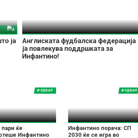
тина
то ја
Англиската фудбалска федерација
ја повлекува поддршката за
Инфантино!
ФУДБАЛ
ФУДБАЛ
 пари ќе
Инфантино порача: СП
отеше Инфантино
2030 ќе се игра во