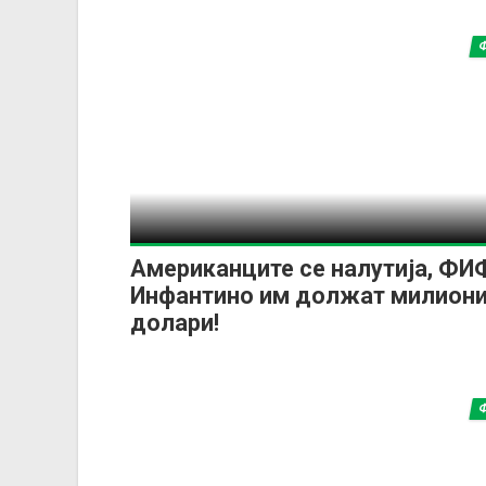
Американците се налутија, ФИ
Инфантино им должат милион
долари!