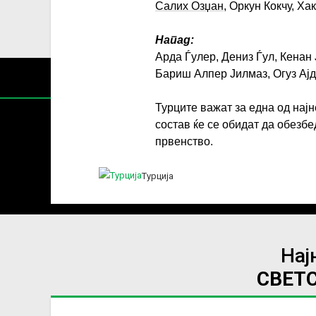
Салих Озџан
, Оркун Кокчу, Х
Напад:
Арда Ѓулер, Дениз Ѓул, Кенан
Бариш Алпер Јилмаз, Огуз Ајд
Турците важат за една од најн
состав ќе се обидат да обезб
првенство.
Содржин
Турција
За секоја форма на распространување, репродукција и
Нај
СВЕТ