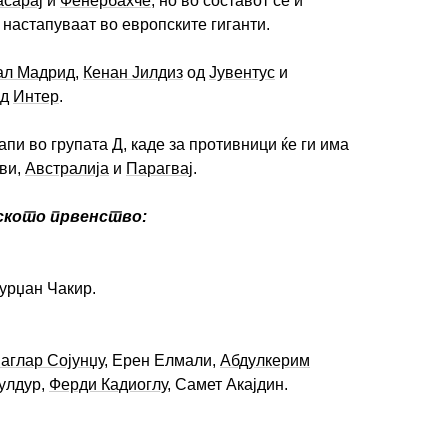
асарај
и
Фенербахче
, но во составот се и
 настапуваат во европските гиганти.
ал Мадрид
,
Кенан Јилдиз
од
Јувентус
и
д
Интер
.
апи во групата Д, каде за противници ќе ги има
ви,
Австралија
и
Парагвај
.
тското првенство:
гурџан Чакир.
аглар Сојунџу
, Ерен Елмали,
Абдулкерим
Мулдур,
Ферди Кадиоглу
, Самет Акајдин.