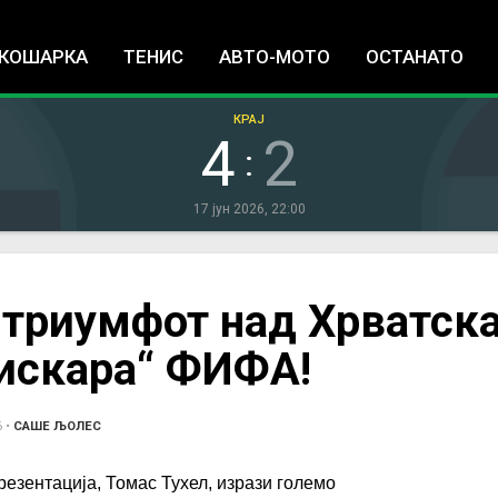
Jump to navigation
КОШАРКА
ТЕНИС
АВТО-МОТО
ОСТАНАТО
КРАЈ
4
2
:
17 јун 2026, 22:00
а триумфот над Хрватска
„искара“ ФИФА!
6
•
САШЕ ЉОЛЕС
резентација, Томас Тухел, изрази големо