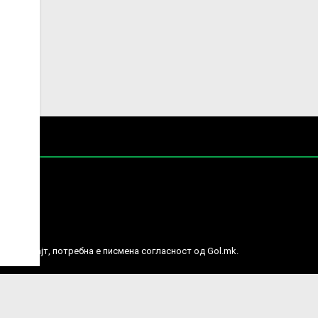
е права.
ј веб сајт, потребна е писмена согласност од Gol.mk.