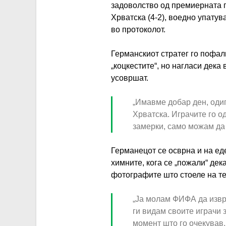
задоволство од премиерната 
Хрватска (4-2), воедно упату
во протоколот.
Германскиот стратег го пофал
„коцкестите“, но нагласи дека
усовршат.
„Имавме добар ден, оди
Хрватска. Играчите го о
замерки, само можам да 
Германецот се осврна и на ед
химните, кога се „пожали“ дек
фотографите што стоеле на т
„Ја молам ФИФА да извр
ги видам своите играчи 
момент што го очекував