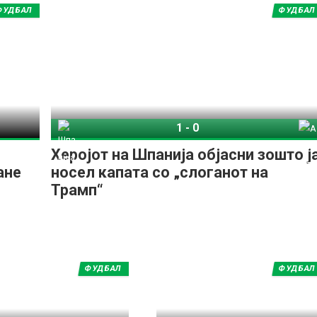
ФУДБАЛ
ФУДБАЛ
1
-
0
Шпанија
Аргентина
Херојот на Шпанија објасни зошто ј
ане
носел капата со „слоганот на
Трамп“
ФУДБАЛ
ФУДБАЛ