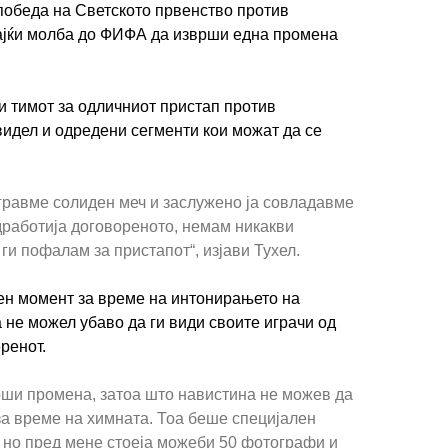
победа на Светското првенство против
вајќи молба до ФИФА да изврши една промена
и тимот за одличниот пристап против
 видел и одредени сегменти кои можат да се
гравме солиден меч и заслужено ја совладавме
дработија договореното, немам никакви
ги пофалам за пристапот“, изјави Тухел.
ен момент за време на интонирањето на
а не можел убаво да ги види своите играчи од
еренот.
ши промена, затоа што навистина не можев да
за време на химната. Тоа беше специјален
, но пред мене стоеја можеби 50 фотографи и