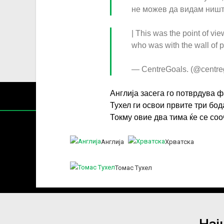
не можев да видам ништ
| This was the point of v
who was with the wall of 
— CentreGoals. (@centre
Англија засега го потврдува ф
Тухел ги освои првите три бод
Токму овие два тима ќе се со
Англија
Хрватска
Содржин
Томас Тухел
За секоја форма на распространување, репродукција и