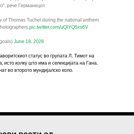
о“, рече Германецот.
iew of Thomas Tuchel during the national anthem
photographers.
pic.twitter.com/uQlYQ5xs6V
goals)
June 18, 2026
аворитскиот статус во групата Л. Тимот на
ИМПРЕСУМ
МАРКЕТИНГ
КОНТАКТ
RSS
а, исто колку што има и селекцијата на Гана.
очат во второто мундијалско коло.
© 2016-2026 Gol.mk
Сите права задржани
ите на Gol.mk се заштитени со Законот за авторското право и сроднит
ли комерцијална употреба на текстови, фотографии или податоци од ово