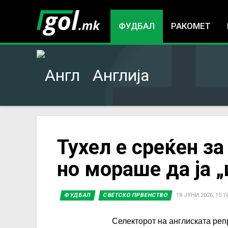
ФУДБАЛ
РАКОМЕТ
Англија
You
Тухел е среќен з
но мораше да ја 
are
here
ФУДБАЛ
СВЕТСКО ПРВЕНСТВО
18 ЈУНИ 2026, 15:1
Селекторот на англиската реп