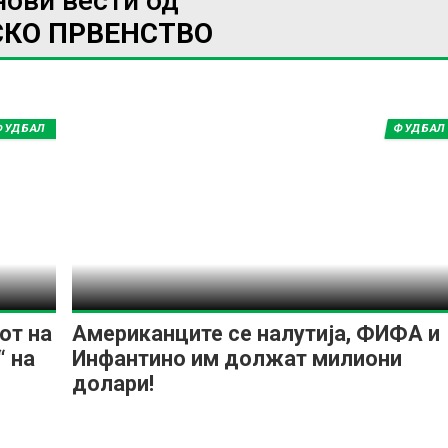
нови вести од
СКО ПРВЕНСТВО
ФУДБАЛ
ФУДБАЛ
от на
Американците се налутија, ФИФА и
“ на
Инфантино им должат милиони
долари!