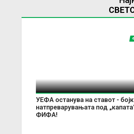
Нај
СВЕТ
УЕФА останува на ставот - бојк
натпреварувањата под „капата
ФИФА!