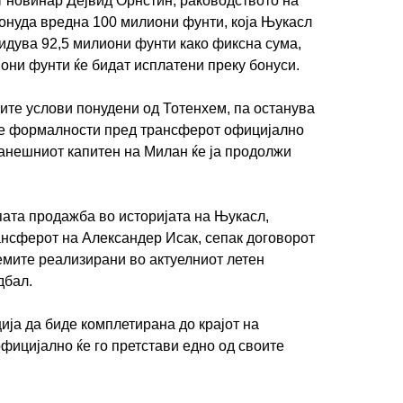
новинар Дејвид Орнстин, раководството на
онуда вредна 100 милиони фунти, која Њукасл
идува 92,5 милиони фунти како фиксна сума,
они фунти ќе бидат исплатени преку бонуси.
ите услови понудени од Тотенхем, па останува
те формалности пред трансферот официјално
ранешниот капитен на Милан ќе ја продолжи
.
пата продажба во историјата на Њукасл,
ансферот на Александер Исак, сепак договорот
лемите реализирани во актуелниот летен
дбал.
ија да биде комплетирана до крајот на
официјално ќе го претстави едно од своите