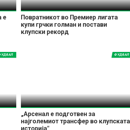
 е
Повратникот во Премиер лигата
купи грчки голман и постави
клупски рекорд
ФУДБАЛ
ФУДБАЛ
„Арсенал е подготвен за
најголемиот трансфер во клупската
историја“