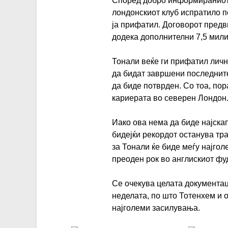
Според добро информираниот 
лондонскиот клуб испратило п
ја прифатил. Договорот предв
додека дополнителни 7,5 мили
Тонали веќе ги прифатил личн
да бидат завршени последни
да биде потврден. Со тоа, по
кариерата во северен Лондон
Иако ова нема да биде најска
бидејќи рекордот останува тр
за Тонали ќе биде меѓу најго
преоден рок во англискиот фу
Се очекува целата документац
неделата, по што Тотенхем и 
најголеми засилувања.