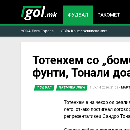
ФУДБАЛ
РАКОМЕТ
УЕФА Лига Европа
УЕФА Конференциска лига
You
Тотенхем со „бом
фунти, Тонали до
are
here
ФУДБАЛ
ПРЕМИЕР ЛИГА
1 ЈУЛИ 2026, 21:52
•
МАРТ
Тотенхем е на чекор од реали
лето, откако постигнал догово
репрезентативец Сандро Тона