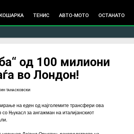
Jump to navigation
КОШАРКА
ТЕНИС
АВТО-МОТО
ОСТАНАТО
ба“ од 100 милиони
аѓа во Лондон!
ИН ТАНАСКОВСКИ
зирање на еден од најголемите трансфери ова
р со Њукасл за ангажман на италијанскиот
ли.