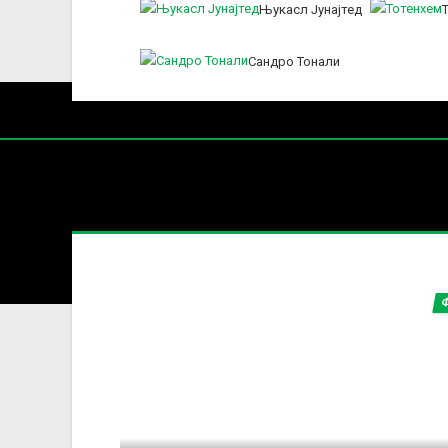
Њукасл Јунајтед
Сандро Тонали
Нај
ПРЕМИЕ
Содржин
За секоја форма на распространување, репродукција и