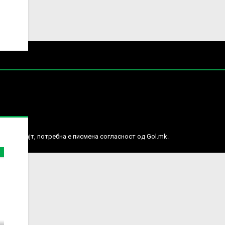
е права.
ј веб сајт, потребна е писмена согласност од Gol.mk.