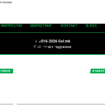
Тотенхем
ИМПРЕСУМ
МАРКЕТИНГ
КОНТАКТ
RSS
нови вести од
© 2016-2026 Gol.mk
Сите права задржани
Р ЛИГА, АНГЛИЈА
ите на Gol.mk се заштитени со Законот за авторското право и сроднит
ли комерцијална употреба на текстови, фотографии или податоци од ово
ФУДБАЛ
ФУДБАЛ