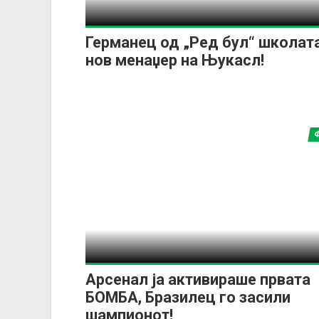
Германец од „Ред бул“ школата
нов менаџер на Њукасл!
Арсенал ја активираше првата
БОМБА, Бразилец го засили
шампионот!