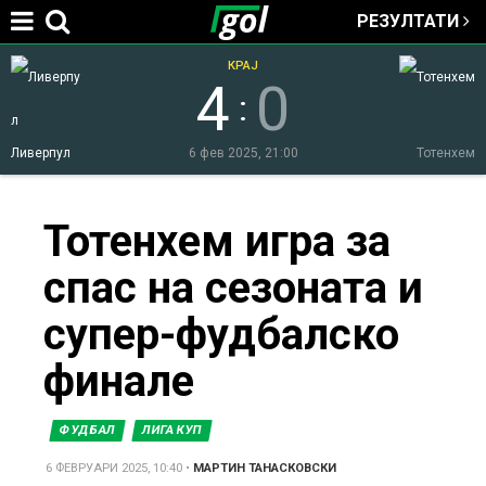
РЕЗУЛТАТИ
Jump to navigation
КРАЈ
4
0
:
Ливерпул
6 фев 2025, 21:00
Тотенхем
You
Тотенхем игра за
спас на сезоната и
are
супер-фудбалско
here
финале
ФУДБАЛ
ЛИГА КУП
6 ФЕВРУАРИ 2025, 10:40
•
МАРТИН ТАНАСКОВСКИ