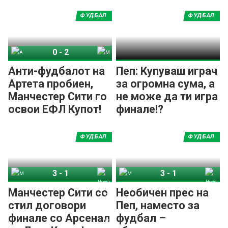
ФУДБАЛ
ФУДБАЛ
0
-
2
Арсенал
Манчестер Сити
Анти-фудбалот на
Пеп: Купуваш играч
Артета пробиен,
за огромна сума, а
Манчестер Сити го
не може да ти игра
освои ЕФЛ Купот!
финале!?
ФУДБАЛ
ФУДБАЛ
3
-
1
3
-
1
Манчестер Сити
Њукасл Јунајтед
Манчестер Сити
Њукасл Јунајтед
Манчестер Сити со
Необичен прес на
стил договори
Пеп, наместо за
финале со Арсенал
фудбал –