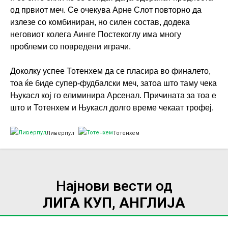
од првиот меч. Се очекува Арне Слот повторно да
излезе со комбиниран, но силен состав, додека
неговиот колега Аинге Постекоглу има многу
проблеми со повредени играчи.
Доколку успее Тотенхем да се пласира во финалето,
тоа ќе биде супер-фудбалски меч, затоа што таму чека
Њукасл кој го елиминира
Арсенал
. Причината за тоа е
што и Тотенхем и Њукасл долго време чекаат трофеј.
Ливерпул
Тотенхем
Најнови вести од
ЛИГА КУП, АНГЛИЈА