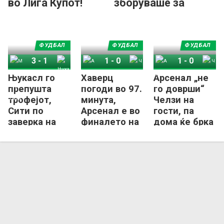
во Лига Купот!
зборуваше за
војните: Се
убиваме
меѓусебно, за што?
ФУДБАЛ
ФУДБАЛ
ФУДБАЛ
(ВИДЕО)
3
-
1
1
-
0
1
-
0
Њукасл го
Хаверц
Арсенал „не
Манчестер Сити
Њукасл Јунајтед
Арсенал
Челзи
Арсенал
Челзи
препушта
погоди во 97.
го доврши“
трофејот,
минута,
Челзи на
Сити по
Арсенал е во
гости, па
заверка на
финалето на
дома ќе брка
билетот за
Лига Купот!
финале во
финалето
Лига купот