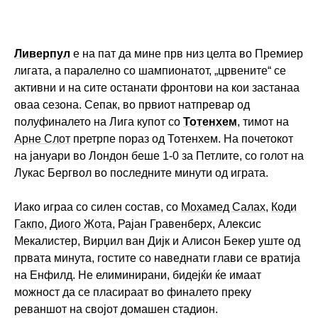
Ливерпул
е на пат да мине прв низ целта во Премиер
лигата, а паралелно со шампионатот, „црвените“ се
активни и на сите останати фронтови на кои застанаа
оваа сезона. Сепак, во првиот натпревар од
полуфиналето на Лига купот со
Тотенхем
, тимот на
Арне Слот
претрпе пораз од Тотенхем. На почетокот
на јануари во Лондон беше 1-0 за Петлите, со голот на
Лукас Бергвол во последните минути од играта.
Иако играа со силен состав, со
Мохамед Салах
,
Коди
Гакпо
,
Диого Жота
, Рајан Гравенберх, Алексис
Мекалистер, Вирџил ван Дијк и Алисон Бекер уште од
првата минута, гостите со наведнати глави се вратија
на Енфилд. Не елиминирани, бидејќи ќе имаат
можност да се пласираат во финалето преку
реваншот на својот домашен стадион.