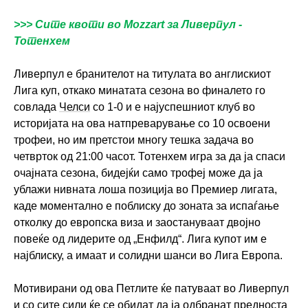
>>> Сите квоти во Mozzart за Ливерпул -
Тотенхем
Ливерпул е бранителот на титулата во англискиот
Лига куп, откако минатата сезона во финалето го
совлада
Челси
со 1-0 и е најуспешниот клуб во
историјата на ова натпреварување со 10 освоени
трофеи, но им претстои многу тешка задача во
четврток од 21:00 часот. Тотенхем игра за да ја спаси
очајната сезона, бидејќи само трофеј може да ја
ублажи нивната лоша позиција во Премиер лигата,
каде моментално е поблиску до зоната за испаѓање
отколку до европска виза и заостануваат двојно
повеќе од лидерите од „Енфилд“. Лига купот им е
најблиску, а имаат и солидни шанси во Лига Европа.
Мотивирани од ова Петлите ќе патуваат во Ливерпул
и со сите сили ќе се обидат да ја одбранат предноста